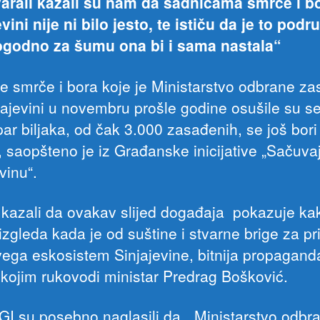
arali kazali su nam da sadnicama smrče i b
vini nije ni bilo jesto, te ističu da je to podr
ogodno za šumu ona bi i sama nastala“
e smrče i bora koje je Ministarstvo odbrane za
jajevini u novembru prošle godine osušile su se
ar biljaka, od čak 3.000 zasađenih, se još bori
i, saopšteno je iz Građanske inicijative „Sačuv
vinu“.
 kazali da ovakav slijed događaja pokazuje ka
izgleda kada je od suštine i stvarne brige za pri
svega eskosistem Sinjajevine, bitnija propagand
 kojim rukovodi ministar Predrag Bošković.
 GI su posebno naglasili da „Ministarstvo odbra