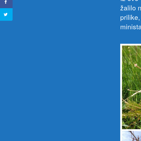
žalilo
prilike
minist