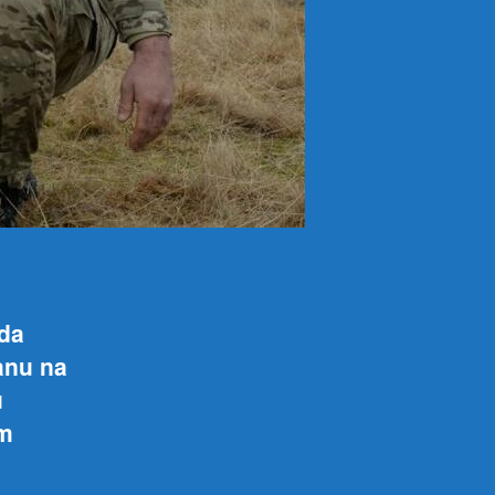
 da
anu na
u
em