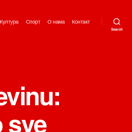
Култура
Спорт
О нама
Контакт
Search
evinu:
o sve