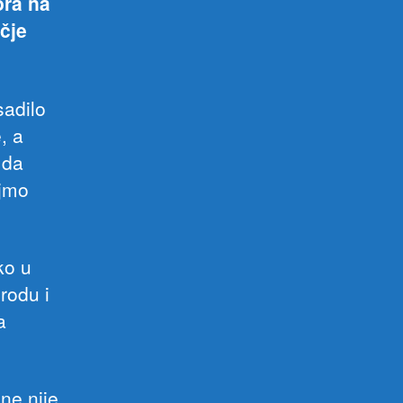
ora na
učje
sadilo
, a
 da
ajmo
ko u
rodu i
a
ne nije