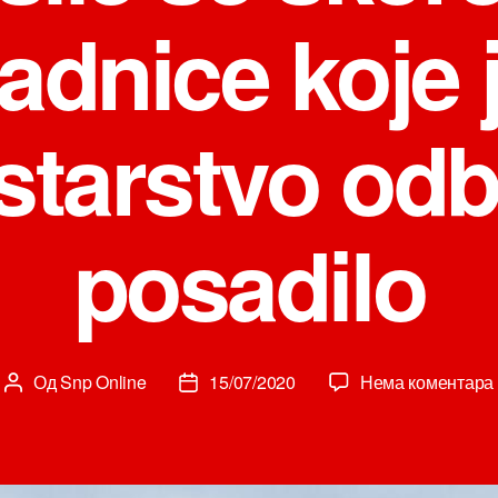
adnice koje 
starstvo od
posadilo
Од
Snp Online
15/07/2020
Нема коментара
Аутор
Датум
чланка
чланка