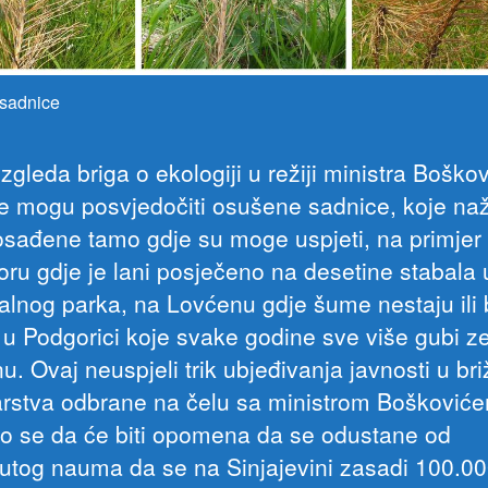
sadnice
zgleda briga o ekologiji u režiji ministra Boško
je mogu posvjedočiti osušene sadnice, koje naž
osađene tamo gdje su moge uspjeti, na primjer
oru gdje je lani posječeno na desetine stabala 
alnog parka, na Lovćenu gdje šume nestaju ili 
 u Podgorici koje svake godine sve više gubi z
u. Ovaj neuspjeli trik ubjeđivanja javnosti u br
arstva odbrane na čelu sa ministrom Bošković
 se da će biti opomena da se odustane od
tog nauma da se na Sinjajevini zasadi 100.0