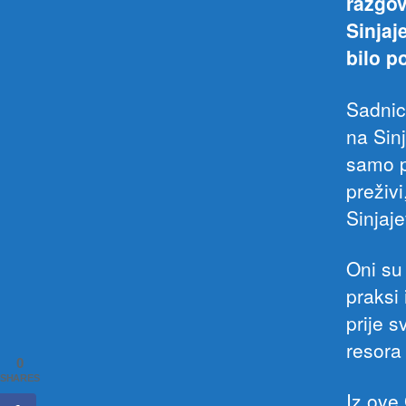
razgov
Sinjaje
bilo p
Sadnic
na Sin
samo p
preživ
Sinjaje
Oni su
praksi 
prije 
resora
0
SHARES
Iz ove