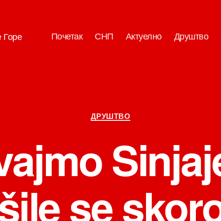
Почетак
СНП
Актуелно
Друштво
е Горе
Категорије
ДРУШТВО
ajmo Sinjaj
ile se skor