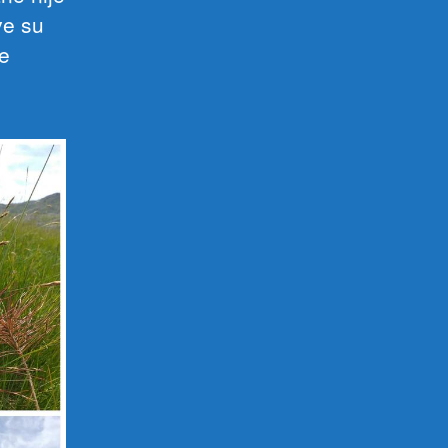
ve su
se