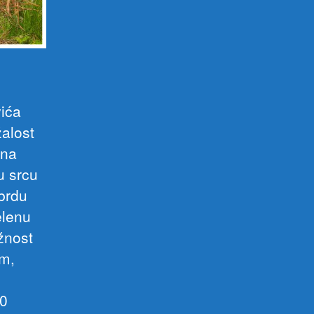
vića
alost
 na
u srcu
brdu
elenu
ižnost
em,
00