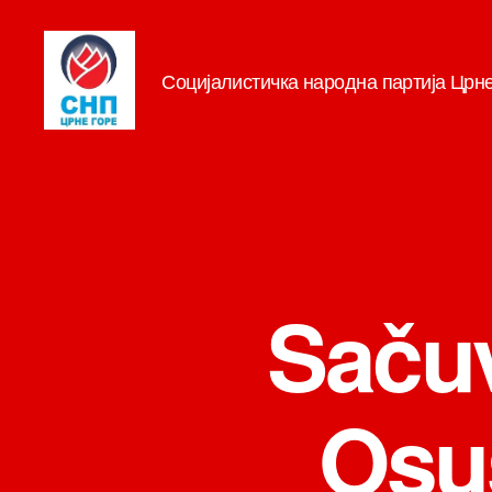
Социјалистичка народна партија Црн
СНП
Sačuv
Osuš