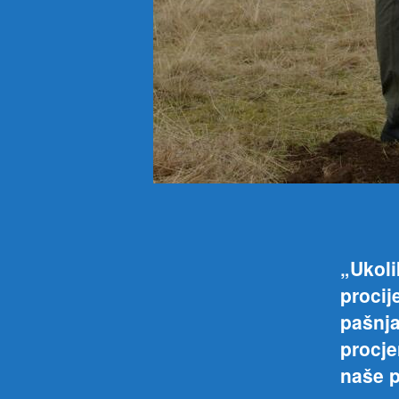
„Ukoli
procij
pašnja
procje
naše p