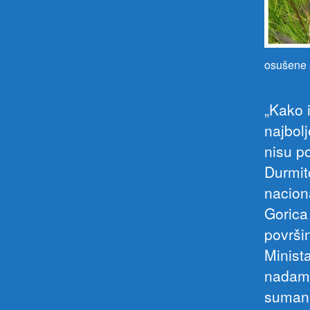
osušene 
„Kako i
najbol
nisu p
Durmit
nacion
Gorica
površin
Minist
nadamo
sumanu