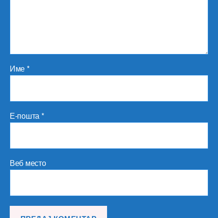
Име
*
Е-пошта
*
Веб место