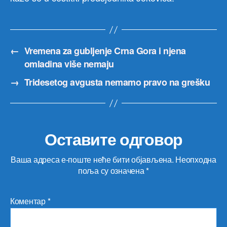
←
Vremena za gubljenje Crna Gora i njena
omladina više nemaju
→
Tridesetog avgusta nemamo pravo na grešku
Оставите одговор
Ваша адреса е-поште неће бити објављена.
Неопходна
поља су означена
*
Коментар
*