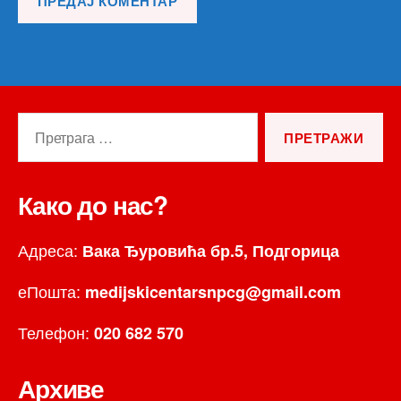
Претрага
за:
Како до нас?
Адреса:
Вака Ђуровића бр.5, Подгорица
еПошта:
medijskicentarsnpcg@gmail.com
Телефон:
020 682 570
Архиве