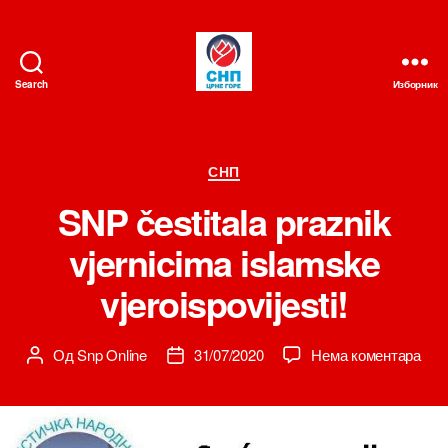
Search
Изборник
СНП
Категорије
СНП
SNP čestitala praznik
vjernicima islamske
vjeroispovijesti!
на
Од
Snp Online
31/07/2020
Нема коментара
Аутор
Датум
SN
чланка
чланка
čest
praz
vjer