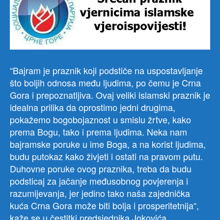
“Bajram je praznik koji podstiče na uspostavljanje
što boljih odnosa među ljudima, po čemu je Crna
Gora i prepoznatljiva. Ovaj veliki islamski praznik je
idealna prilika da oprostimo jedni drugima,
pokažemo bogobojaznost u smislu žrtve, kako
prema Bogu, tako i prema ljudima. Neka nam
bajramske poruke u ime Boga, a na korist ljudima,
budu putokaz kako živjeti i ostati na pravom putu.
Duhovne poruke ovog praznika, treba da budu
podsticaj za jačanje međusobnog povjerenja i
razumijevanja, jer jedino tako naša zajednička
kuća Crna Gora može biti bolja i prosperitetnija“,
kaže se u čestitki predsjednika Jokovića.