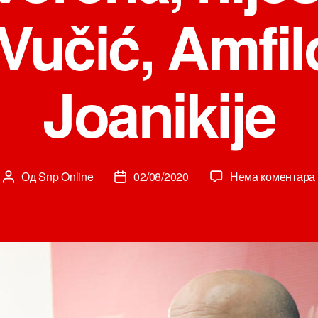
 Vučić, Amfil
Joanikije
Од
Snp Online
02/08/2020
Нема коментара
Аутор
Датум
чланка
чланка