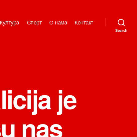
Култура
Спорт
О нама
Контакт
Search
icija je
su nas