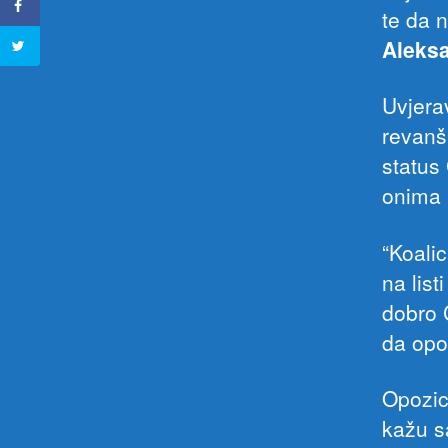
te da 
Aleks
Uvjera
revanš
status
onima 
“Koalic
na list
dobro 
da opoz
Opozic
kažu s