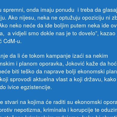
u spremni, onda imaju ponudu i treba da glasa
iju. Ako nijesu, neka ne optužuju opoziciju ni z
Ako neko neće da ide boljim putem neka ide o
a, a vidjeli smo dokle nas je to dovelo”, kazao 
ć CdM-u.
anje da li će tokom kampanje izaći sa nekim
skim i planom oporavka, Joković kaže da hoće
neće biti teško da naprave bolji ekonomski pla
oji sprovodi aktuelna vlast a koji državu, kako 
do ivice egzistencije.
ne stvari na kojima će raditi su ekonomski opor
protiv nepotizma, kriminala i korupcije te oduz