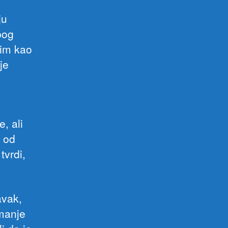
ju
bog
vim kao
je
, ali
n od
tvrdi,
avak,
imanje