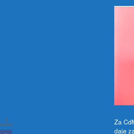
0
Za CdM
SHARES
daje z