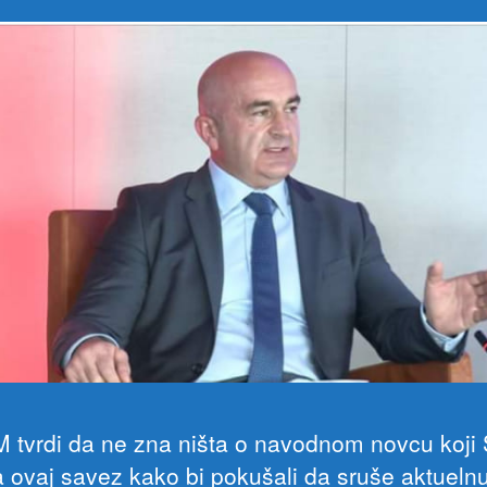
 tvrdi da ne zna ništa o navodnom novcu koji 
a ovaj savez kako bi pokušali da sruše aktuelnu