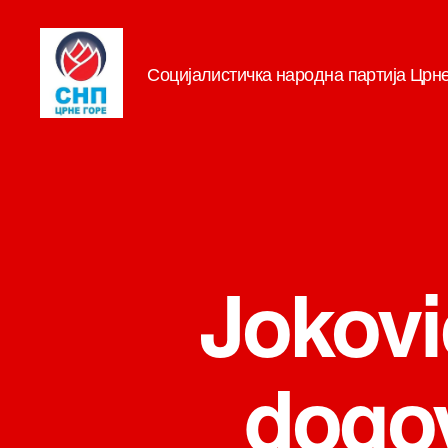
Социјалистичка народна партија Црн
СНП
Joković
dogov