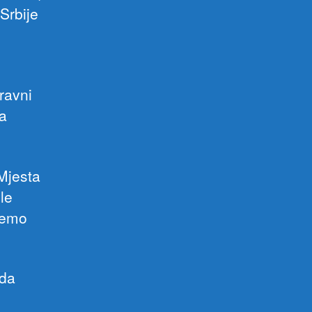
Srbije
ravni
sa
 Mjesta
le
jemo
 da