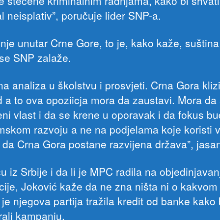
e stečene kriminalnim radnjama, kako bi shvatil
l neisplativ”, poručuje lider SNP-a.
nje unutar Crne Gore, to je, kako kaže, suštin
 se SNP zalaže.
na analiza u školstvu i prosvjeti. Crna Gora kliz
 a to ova opoziicja mora da zaustavi. Mora da
eni vlast i da se krene u oporavak i da fokus b
skom razvoju a ne na podjelama koje koristi v
 da Crna Gora postane razvijena država”, jasan
 iz Srbije i da li je MPC radila na objedinjavan
cije, Joković kaže da ne zna ništa ni o kakvom
je njegova partija tražila kredit od banke kako 
rali kampanju.