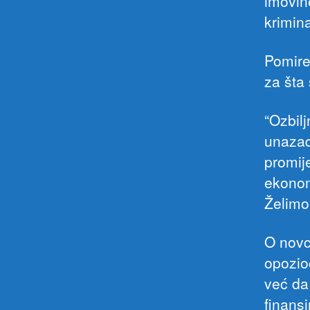
imovin
krimina
Pomire
za šta
“Ozbilj
unazad
promij
ekonom
Želimo
O novcu
opozio
već da 
finansi