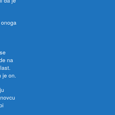
i da je
a onoga
i
 se
ude na
last.
 je on.
ju
 novcu
bi