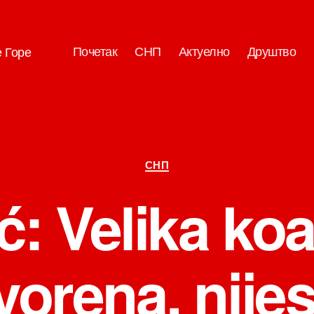
Почетак
СНП
Актуелно
Друштво
е Горе
Категорије
СНП
: Velika koal
orena, nije