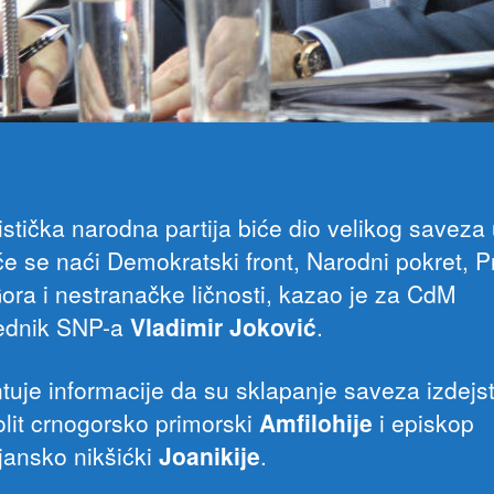
istička narodna partija biće dio velikog saveza
e se naći Demokratski front, Narodni pokret, P
ora i nestranačke ličnosti, kazao je za CdM
ednik SNP-a
Vladimir Joković
.
uje informacije da su sklapanje saveza izdejst
olit crnogorsko primorski
Amfilohije
i episkop
jansko nikšićki
Joanikije
.