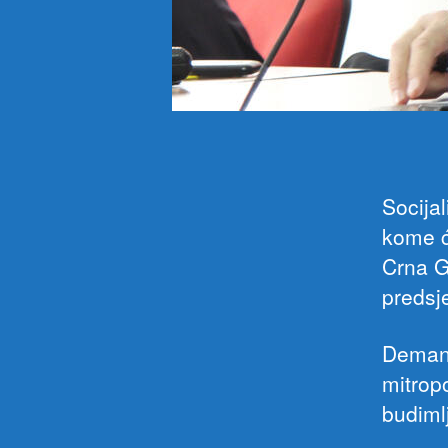
Socijal
kome ć
Crna G
predsj
Demant
mitrop
budiml