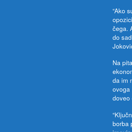
“Ako s
opozic
čega. 
do sad
Jokovi
Na pit
ekonom
da im 
ovoga k
doveo 
“Ključ
borba 