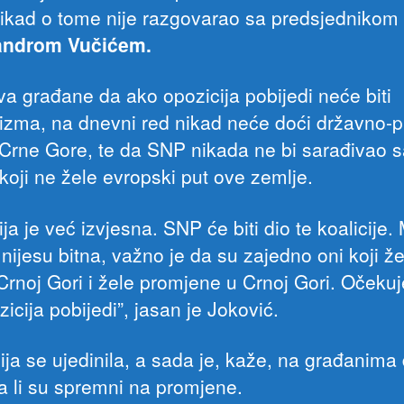
nikad o tome nije razgovarao sa predsjednikom 
androm Vučićem.
va građane da ako opozicija pobijedi neće biti
izma, na dnevni red nikad neće doći državno-p
 Crne Gore, te da SNP nikada ne bi sarađivao 
koji ne žele evropski put ove zemlje.
ija je već izvjesna. SNP će biti dio te koalicije.
i nijesu bitna, važno je da su zajedno oni koji že
Crnoj Gori i žele promjene u Crnoj Gori. Očeku
icija pobijedi”, jasan je Joković.
ija se ujedinila, a sada je, kaže, na građanima
a li su spremni na promjene.