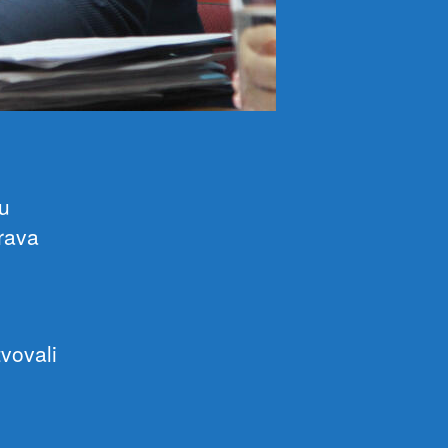
 u
rava
vovali