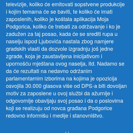
televizije, koliko će emitovati sopstvene produkcije
i kojim temama će se baviti, te koliko će imati
zaposlenih, koliko je koštala aplikacija Moja
Podgorica, koliko će trebati za održavanje i ko je
zadužen za taj posao, kada će se srediti rupa u
naselju ispod Ljubovića nastala zbog namjere
gradskih vlasti da dozvole izgradnju još jedne
zgrade, koja je zaustavljena inicijativom i
upornošću mještana ovog naselja, itd. Nadamo se
da će rezultati na nedavno održanim
parlamentarnim izborima na kojima je opozicija
osvojila 30.000 glasova više od DPS-a biti dovoljan
motiv za zaposlene u ovoj službi da ažurnije i
odgovornije obavljaju svoj posao i da o poslovima
koji se realizuju od novca građana Podgorice
redovno informišu i medije i stanovništvo.