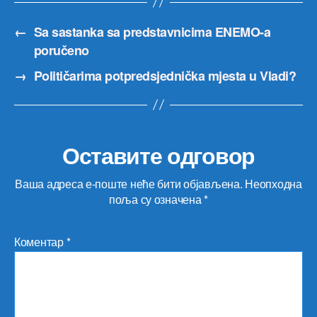
←
Sa sastanka sa predstavnicima ENEMO-a
poručeno
→
Političarima potpredsjednička mjesta u Vladi?
Оставите одговор
Ваша адреса е-поште неће бити објављена.
Неопходна
поља су означена
*
Коментар
*