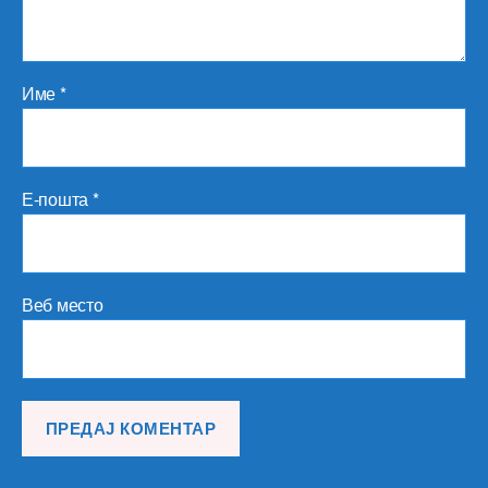
Име
*
Е-пошта
*
Веб место