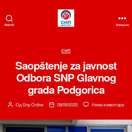
Search
Изборник
СНП
Категорије
СНП
Saopštenje za javnost
Odbora SNP Glavnog
grada Podgorica
на
Од
Snp Online
08/09/2020
Нема коментара
Аутор
Датум
Sao
чланка
чланка
za
javn
Odb