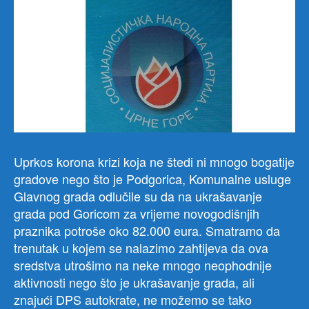
Uprkos korona krizi koja ne štedi ni mnogo bogatije
gradove nego što je Podgorica, Komunalne usluge
Glavnog grada odlučile su da na ukrašavanje
grada pod Goricom za vrijeme novogodišnjih
praznika potroše oko 82.000 eura. Smatramo da
trenutak u kojem se nalazimo zahtijeva da ova
sredstva utrošimo na neke mnogo neophodnije
aktivnosti nego što je ukrašavanje grada, ali
znajući DPS autokrate, ne možemo se tako