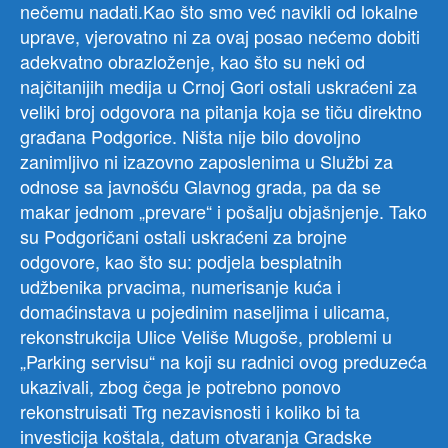
nečemu nadati.Kao što smo već navikli od lokalne
uprave, vjerovatno ni za ovaj posao nećemo dobiti
adekvatno obrazloženje, kao što su neki od
najčitanijih medija u Crnoj Gori ostali uskraćeni za
veliki broj odgovora na pitanja koja se tiču direktno
građana Podgorice. Ništa nije bilo dovoljno
zanimljivo ni izazovno zaposlenima u Službi za
odnose sa javnošću Glavnog grada, pa da se
makar jednom „prevare“ i pošalju objašnjenje. Tako
su Podgoričani ostali uskraćeni za brojne
odgovore, kao što su: podjela besplatnih
udžbenika prvacima, numerisanje kuća i
domaćinstava u pojedinim naseljima i ulicama,
rekonstrukcija Ulice Veliše Mugoše, problemi u
„Parking servisu“ na koji su radnici ovog preduzeća
ukazivali, zbog čega je potrebno ponovo
rekonstruisati Trg nezavisnosti i koliko bi ta
investicija koštala, datum otvaranja Gradske