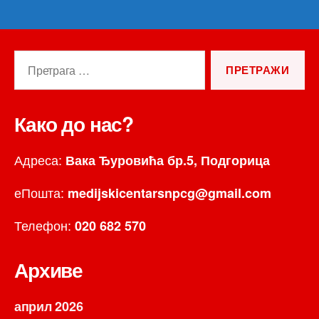
Претрага
за:
Како до нас?
Адреса:
Вака Ђуровића бр.5, Подгорица
еПошта:
medijskicentarsnpcg@gmail.com
Телефон:
020 682 570
Архиве
април 2026