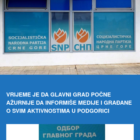
SN
Gla
gra
Pod
VRIJEME JE DA GLAVNI GRAD POČNE
AŽURNIJE DA INFORMIŠE MEDIJE I GRAĐANE
O SVIM AKTIVNOSTIMA U PODGORICI