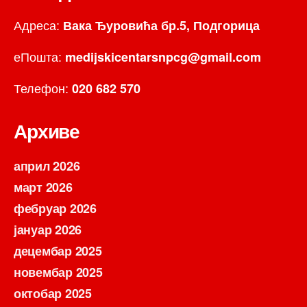
Адреса:
Вака Ђуровића бр.5, Подгорица
еПошта:
medijskicentarsnpcg@gmail.com
Телефон:
020 682 570
Архиве
април 2026
март 2026
фебруар 2026
јануар 2026
децембар 2025
новембар 2025
октобар 2025