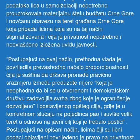
podataka lica u samoizolaciji nepotrebno
prouzrokovala materijalnu štetu budžetu Crne Gore
i novčanu obavezu na teret građana Crne Gore
koja pripada licima koja su na taj način
stigmatizovana i čija je privatnost nepotrebno i
neovlašćeno izložena uvidu javnosti.
“Postupajući na ovaj način, prethodna vlada je
povrijedila prevashodno načelo proporcionalnosti
čija je suština da država pronađe pravičnu
srazmjeru između preduzete mjere “koja je
neophodna da bi se u otvorenom i demokratskom
društvu zadovoljila svrha zbog koje je ograničenje
dozvoljeno” i postavljenog opšteg cilja, gdje je u
konkretnom slučaju na pojedinca pao i suviše velik
teret u odnosu na javni cilj koji je trebalo postići”.
Postupajući na opisani način, licima čiji su lični
podaci objavljeni povrijeđeno je pravo na privatnost