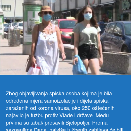
IME
Pre
250
gra
CG
tuži
drž
za
2
mili
evra
Zbog objavljivanja spiska osoba kojima je bila
određena mjera samoizolacije i dijela spiska
zaraženih od korona virusa, oko 250 oštećenih
najavilo je tužbu protiv Vlade i države. Među
prvima su tabak presavili Bjelopoljci. Prema
saznanjima Dana, najviše tužbenih zahtjeva će biti