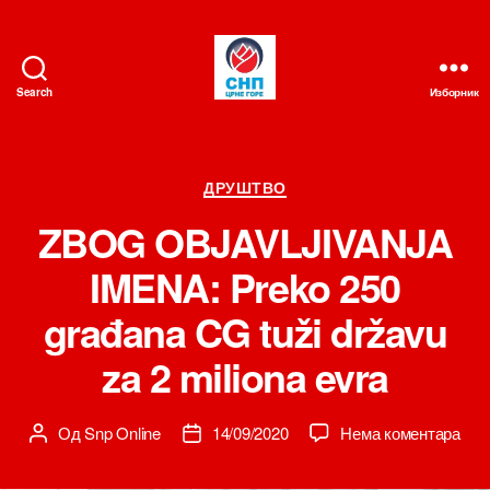
Search
Изборник
СНП
Категорије
ДРУШТВО
ZBOG OBJAVLJIVANJA
IMENA: Preko 250
građana CG tuži državu
za 2 miliona evra
на
Од
Snp Online
14/09/2020
Нема коментара
Аутор
Датум
ZB
чланка
чланка
OBJ