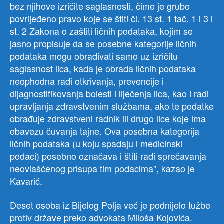
bez njihove izričite saglasnosti, čime je grubo
povrijeđeno pravo koje se štiti čl. 13 st. 1 tač. 1 i 3 i
st. 2 Zakona o zaštiti ličnih podataka, kojim se
jasno propisuje da se posebne kategorije ličnih
podataka mogu obrađivati samo uz izričitu
saglasnost lica, kada je obrada ličnih podataka
neophodna radi otkrivanja, prevencije i
dijagnostifikovanja bolesti i liječenja lica, kao i radi
upravljanja zdravstvenim službama, ako te podatke
obrađuje zdravstveni radnik ili drugo lice koje ima
obavezu čuvanja tajne. Ova posebna kategorija
ličnih podataka (u koju spadaju i medicinski
podaci) posebno označava i štiti radi sprečavanja
neovlašćenog prisupa tim podacima”, kazao je
Kavarić.
Deset osoba iz Bijelog Polja već je podnijelo tužbe
protiv države preko advokata Miloša Kojovića.