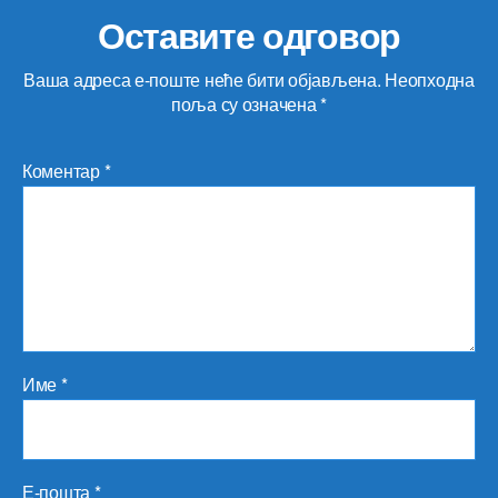
Оставите одговор
Ваша адреса е-поште неће бити објављена.
Неопходна
поља су означена
*
Коментар
*
Име
*
Е-пошта
*