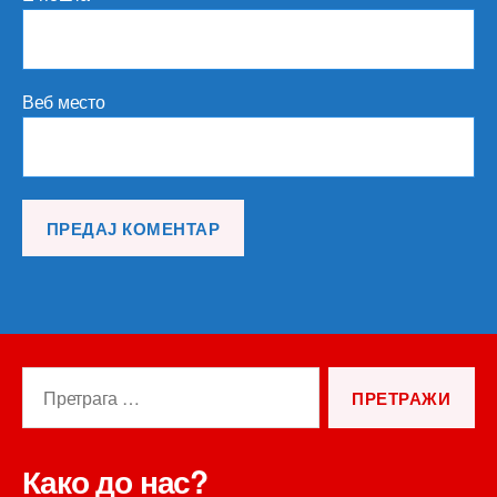
Веб место
Претрага
за:
Како до нас?