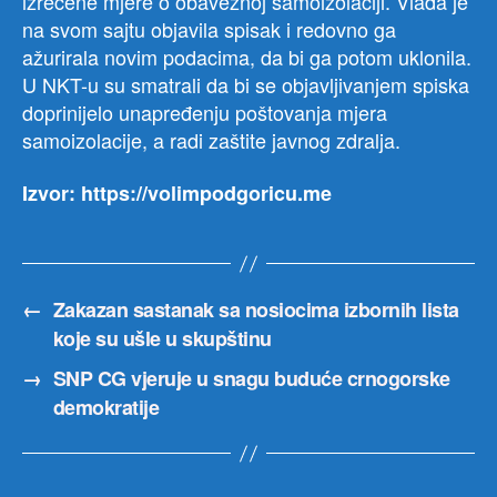
izrečene mjere o obaveznoj samoizolaciji. Vlada je
na svom sajtu objavila spisak i redovno ga
ažurirala novim podacima, da bi ga potom uklonila.
U NKT-u su smatrali da bi se objavljivanjem spiska
doprinijelo unapređenju poštovanja mjera
samoizolacije, a radi zaštite javnog zdralja.
Izvor: https://volimpodgoricu.me
←
Zakazan sastanak sa nosiocima izbornih lista
koje su ušle u skupštinu
→
SNP CG vjeruje u snagu buduće crnogorske
demokratije