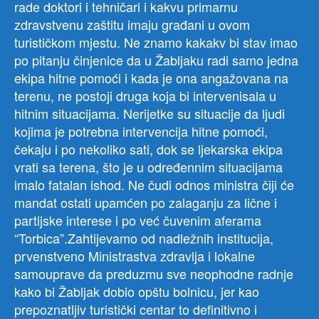
rade doktori i tehničari i kakvu primarnu
zdravstvenu zaštitu imaju građani u ovom
turističkom mjestu. Ne znamo kakakv bi stav imao
po pitanju činjenice da u Žabljaku radi samo jedna
ekipa hitne pomoći i kada je ona angažovana na
terenu, ne postoji druga koja bi intervenisala u
hitnim situacijama. Nerijetke su situacije da ljudi
kojima je potrebna intervencija hitne pomoći,
čekaju i po nekoliko sati, dok se ljekarska ekipa
vrati sa terena, što je u određennim situacijama
imalo fatalan ishod. Ne čudi odnos ministra čiji će
mandat ostati upamćen po zalaganju za lične i
partijske interese i po već čuvenim aferama
“Torbica”.Zahtijevamo od nadležnih institucija,
prvenstveno Ministrastva zdravlja i lokalne
samouprave da preduzmu sve neophodne radnje
kako bi Žabljak dobio opštu bolnicu, jer kao
prepoznatljiv turistički centar to definitivno i