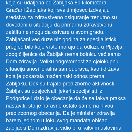
koja su udaljena od Žabljaka 60 kilometara.
Građani Žabljaka koji svaki mjesec izdvajaju
sredstva za zdravstveno osiguranje trenutno su
dovedeni u situaciju da primarnu zdravstvenu
zaštitu ne mogu da ostvare u svom gradu.
Žabljačani već duže niz godina za specijalistički
pregled bilo koje vrste moraju da odlaze u Pljevlja,
zbog čiljenice da Žabljak nema bolnicu već samo
Dom zdravlja. Veliku odgovornost za cjelokupnu
situaciju snosi lokalna samouprava, kao i država
koja je pokazala maćehinski odnos prema
Žabljaku. Dok su trajale predizborne aktivnosti
Žabljak su posjećivali ljekari specijalisti iz
Podgorice i dato je obećanje da će se takva praksa
nastaviti, što je naravno ostalo samo na nivou
predizbornog obećanja. Da je ministar zdravlja
barem jednom u toku svog mandata obišao
žabljački Dom zdravlja vidio bi u kakvim uslovima