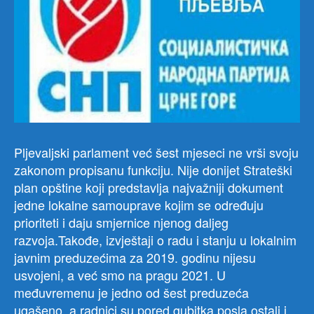
Pljevaljski parlament već šest mjeseci ne vrši svoju
zakonom propisanu funkciju. Nije donijet Strateški
plan opštine koji predstavlja najvažniji dokument
jedne lokalne samouprave kojim se određuju
prioriteti i daju smjernice njenog daljeg
razvoja.Takođe, izvještaji o radu i stanju u lokalnim
javnim preduzećima za 2019. godinu nijesu
usvojeni, a već smo na pragu 2021. U
međuvremenu je jedno od šest preduzeća
ugašeno, a radnici su pored gubitka posla ostali i