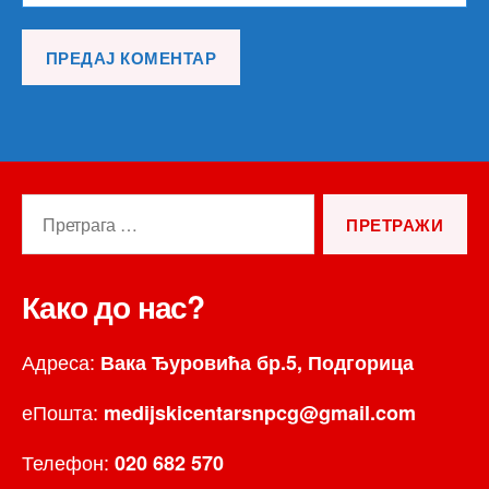
Претрага
за:
Како до нас?
Адреса:
Вака Ђуровића бр.5, Подгорица
еПошта:
medijskicentarsnpcg@gmail.com
Телефон:
020 682 570