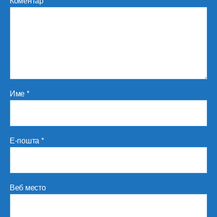
Коментар
*
Име
*
Е-пошта
*
Веб место