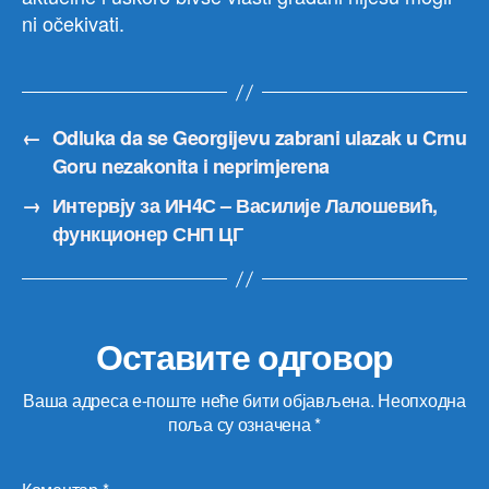
ni očekivati.
←
Odluka da se Georgijevu zabrani ulazak u Crnu
Goru nezakonita i neprimjerena
→
Интервју за ИН4С – Василије Лалошевић,
функционер СНП ЦГ
Оставите одговор
Ваша адреса е-поште неће бити објављена.
Неопходна
поља су означена
*