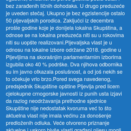
bez zarađenih ličnih dohodaka. U drugo preduzeće
je uveden stečaj. Ukupno je bez egzistencije ostalo
50 pljevaljskih porodica. Zaključci iz decembra
prošle godine koje je donijela lokalna Skupština, a
odnose se na lokalna preduzeća niti su u rokovima
niti su uopšte realizovani.Pljevaljska vlast je u
odnosu na lokalne izbore održane 2018. godine u
Pljevljima na skorašnjim parlamentarnim izborima
izgubila oko 40 % podrške. Dva njihova odbornika
su im javno otkazala poslušnost, a od još nekih se
to očekuje vrlo brzo.Pored svega navedenog,
predsjednik Skupštine opštine Pljevlja pred licem
cjelokupne crnogorske javnosti iz punih usta izjavi
da razlog neodržavanja prethodne sjednice
Skupštine nije nedostatak kvoruma već to što
aktuelna vlast nije imala većinu za donošenje
predloženih odluka. Veće otvoreno priznanje
aktuelne i uskoro bivše vlasti građani nijesu mogli