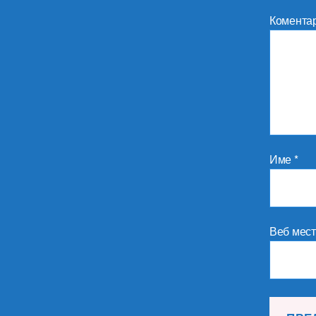
Комента
Име
*
Веб мес