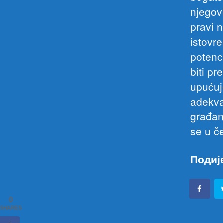
njegov
pravi n
istovr
potenc
biti pr
upućuj
adekva
građan
se u če
Подиј
0
SHARES