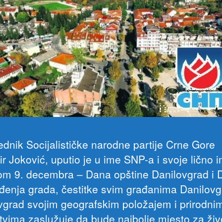
ednik Socijalističke narodne partije Crne Gore
r Joković, uputio je u ime SNP-a i svoje lično 
m 9. decembra – Dana opštine Danilovgrad i 
đenja grada, čestitke svim građanima Danilovg
vgrad svojim geografskim položajem i prirodni
tvima zaslužuje da bude najbolje mjesto za živ