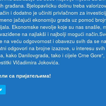
ih građana. Bjelopavlićku dolinu treba valorizov
ačin i dodatno je učiniti privlačnom za investicij
emeno jačajući ekonomiju grada uz pomoć brojn
ijala. Ekonomske nevolje koje su nas snašle, 
evaziđene na najlakši i najbolji mogući način.Sv
e na veću odgovornost i obavezu svih da se n
tni odgovori na brojne izazove, u interesu svih
a, kako Danilovgrada, tako i cijele Crne Gore“,
stitki Vlčadimira Jokovića.
ели са пријатељима!