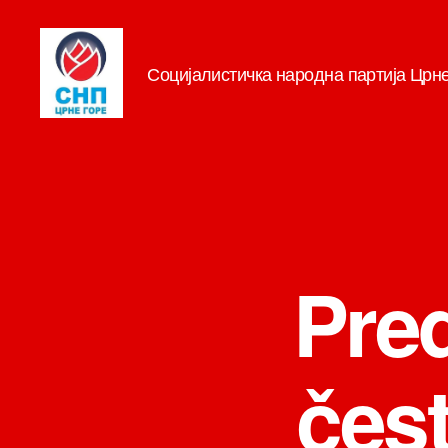
Социјалистичка народна партија Црн
СНП
Pre
čest