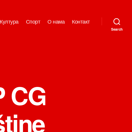
Култура
Спорт
О нама
Контакт
Search
P CG
štine