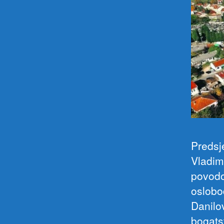
Predsj
Vladimi
povodo
oslobo
Danilo
bogats