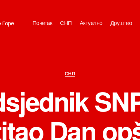
Почетак
СНП
Актуелно
Друштво
е Горе
Категорије
СНП
dsjednik SN
itao Dan op