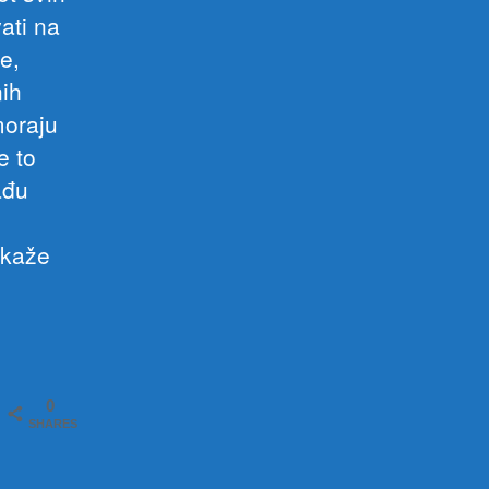
ati na
e,
ih
moraju
e to
ađu
 kaže
0
SHARES