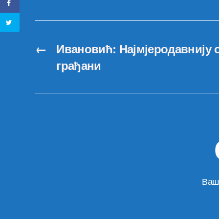
←
Ивановић: Најмјеродавнију 
грађани
Ваш