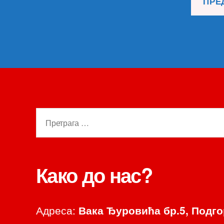
Претрага
за:
Како до нас?
Адреса:
Вака Ђуровића бр.5, Подг