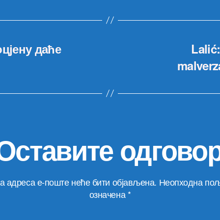
оцјену даће
Lalić
malverz
Оставите одгово
а адреса е-поште неће бити објављена.
Неопходна пољ
означена
*