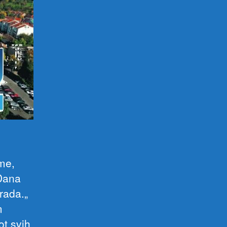
ime,
Dana
rada.„
m
ot svih