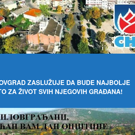
OVGRAD ZASLUŽUJE DA BUDE NAJBOLJE
O ZA ŽIVOT SVIH NJEGOVIH GRAĐANA!