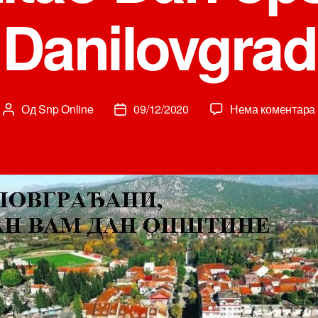
Danilovgrad
Од
Snp Online
09/12/2020
Нема коментара
Аутор
Датум
чланка
чланка