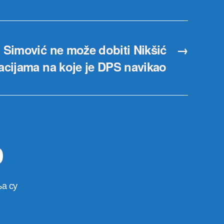
: Simović ne može dobiti Nikšić
→
acijama na koje je DPS navikao
р
а су