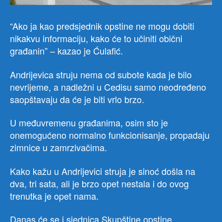
“Ako ja kao predsjednik opstine ne mogu dobiti
nikakvu informaciju, kako će to učiniti obični
građanin” – kazao je Ćulafić.
Andrijevica struju nema od subote kada je bilo
nevrijeme, a nadležni u Cedisu samo neodređeno
saopštavaju da će je biti vrlo brzo.
U međuvremenu građanima, osim sto je
onemogućeno normalno funkcionisanje, propadaju
zimnice u zamrzivačima.
Kako kažu u Andrijevici struja je sinoć došla na
dva, tri sata, ali je brzo opet nestala i do ovog
trenutka je opet nama.
Danas će se i sjednica Skupštine opstine