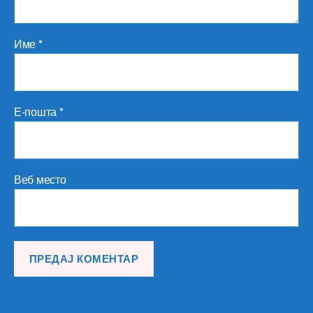
Име
*
Е-пошта
*
Веб место