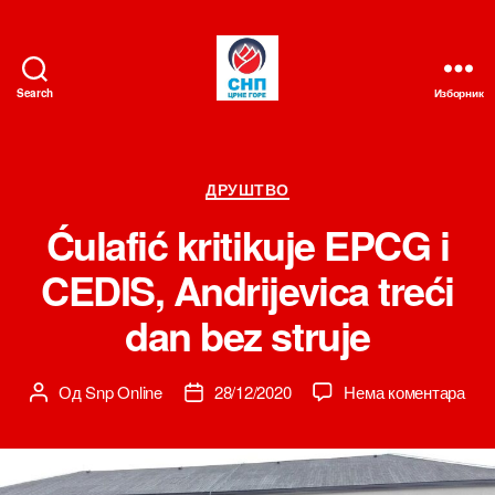
Search
Изборник
СНП
Категорије
ДРУШТВО
Ćulafić kritikuje EPCG i
CEDIS, Andrijevica treći
dan bez struje
на
Од
Snp Online
28/12/2020
Нема коментара
Аутор
Датум
Ćula
чланка
чланка
kriti
EP
i