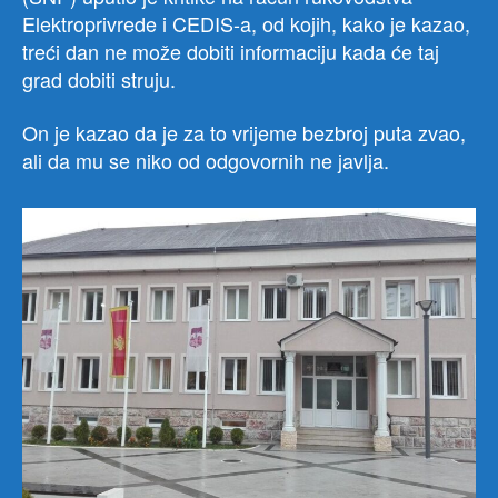
Elektroprivrede i CEDIS-a, od kojih, kako je kazao,
treći dan ne može dobiti informaciju kada će taj
grad dobiti struju.
On je kazao da je za to vrijeme bezbroj puta zvao,
ali da mu se niko od odgovornih ne javlja.