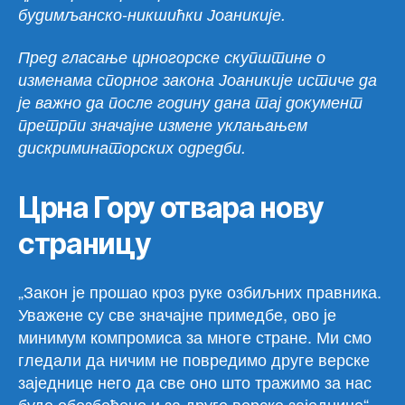
будимљанско-никшићки Јоаникије.
Пред гласање црногорске скупштине о
изменама спорног закона Јоаникије истиче да
је важно да после годину дана тај документ
претрпи значајне измене уклањањем
дискриминаторских одредби.
Црна Гору отвара нову
страницу
„Закон је прошао кроз руке озбиљних правника.
Уважене су све значајне примедбе, ово је
минимум компромиса за многе стране. Ми смо
гледали да ничим не повредимо друге верске
заједнице него да све оно што тражимо за нас
буде обезбеђено и за друге верске заједнице“,