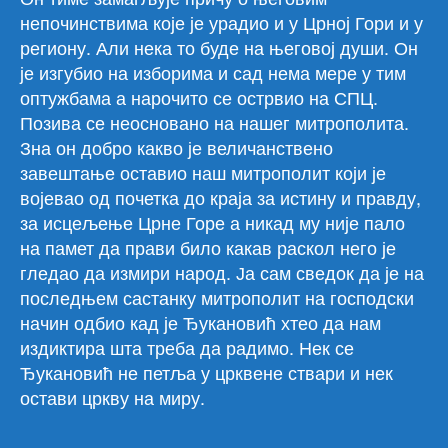
непочинствима које је урадио и у Црној Гори и у
региону. Али нека то буде на његовој души. Он
је изгубио на изборима и сад нема мере у тим
оптужбама а нарочито се острвио на СПЦ.
Позива се неосновано на нашег митрополита.
Зна он добро какво је величанствено
завештање оставио наш митрополит који је
војевао од почетка до краја за истину и правду,
за исцељење Црне Горе а никад му није пало
на памет да прави било какав раскол него је
гледао да измири народ. Ја сам сведок да је на
последњем састанку митрополит на господски
начин одбио кад је Ђукановић хтео да нам
издиктира шта треба да радимо. Нек се
Ђукановић не петља у црквене ствари и нек
остави цркву на миру.