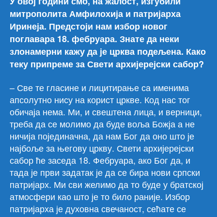
У овој години смо, на жалост, изгубили
митрополита Амфилохија и патријарха
Иринеја. Предстоји нам избор новог
поглавара 18. фебруара. Знате да неки
злонамерни кажу да је црква подељена. Како
теку припреме за Свети архијерејски сабор?
– Све те гласине и лицитирање са именима
апсолутно нису на корист цркве. Код нас тог
обичаја нема. Ми, и свештена лица, и верници,
треба да се молимо да буде воља Божја а не
ничија појединачна, да нам Бог да оно што је
најбоље за његову цркву. Свети архијерејски
сабор ће заседа 18. Фебруара, ако Бог да, и
тада је први задатак је да се бира нови српски
патријарх. Ми сви желимо да то буде у братској
атмосфери као што је то било раније. Избор
патријарха је духовна свечаност, сећате се