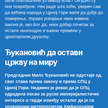
биле повлашћене уз бившу власт сигурно су
оне повређене. Нек раде шта хоће, уверен сам
да већина народа у Црној Гори желе да дође до
помирења. Управо усвајање ових измена
закона је, ако Бог да, неки добар почетак за
остале неопходне и важне промене у
црногорском друштву.
Ђукановић да остави
цркву на миру
Председник Мило Ђукановић не одустаје од
свог става према закону и према СПЦ у
Црној Гори. Недавно је рекао да је СПЦ
одрадила посао за руске империјалистичке
интересе а тврди између осталог да је са
упокојеним митрополитом Амфилохијем