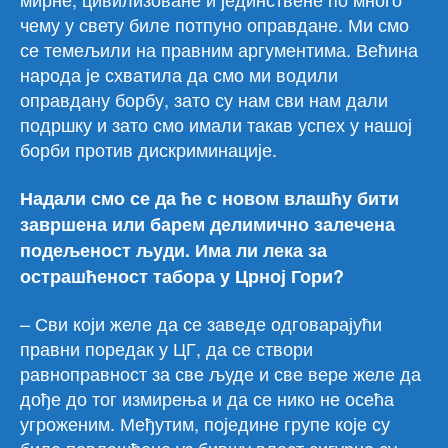
чему у свету биле потпуно оправдане. Ми смо
се темељили на правним аргументима. Већина
народа је схватила да смо ми водили
оправдану борбу, зато су нам сви нам дали
подршку и зато смо имали такав успех у нашој
борби против дискриминације.
Надали смо се да ће с новом влашћу бити
завршена или барем делимично залечена
подељеност људи. Има ли лека за
острашћеност табора у Црној Гори?
– Сви који желе да се заведе одговарајући
правни поредак у ЦГ, да се створи
равноправност за све људе и све вере желе да
дође до тог измирења и да се нико не осећа
угроженим. Међутим, поједине групе које су