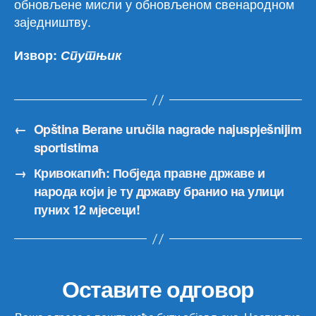
обновљене мисли у обновљеном свенародном
заједништву.
Извор:
Спутњик
←
Opština Berane uručila nagrade najuspješnijim
sportistima
→
Кривокапић: Побједа правне државе и
народа који је ту државу бранио на улици
пуних 12 мјесеци!
Оставите одговор