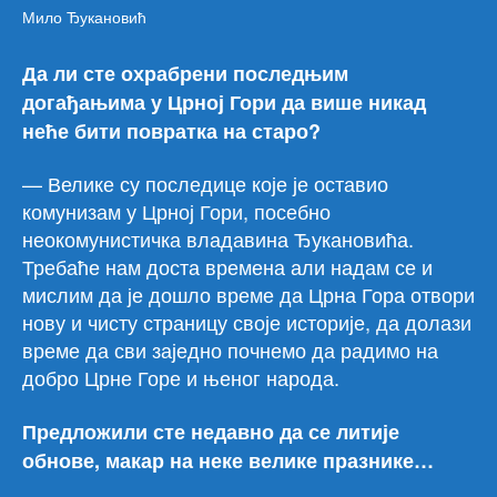
Мило Ђукановић
Да ли сте охрабрени последњим
догађањима у Црној Гори да више никад
неће бити повратка на старо?
— Велике су последице које је оставио
комунизам у Црној Гори, посебно
неокомунистичка владавина Ђукановића.
Требаће нам доста времена али надам се и
мислим да је дошло време да Црна Гора отвори
нову и чисту страницу своје историје, да долази
време да сви заједно почнемо да радимо на
добро Црне Горе и њеног народа.
Предложили сте недавно да се литије
обнове, макар на неке велике празнике…