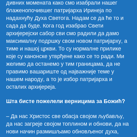
дивних момената како смо изабрали нашег
блаженопочившег патријарха Иринеја по
надахнућу Духа Светога. Надам се да ће то и
сада да буде. Кога год изабрао Свети
архијерејски сабор сви смо радили да дамо
максималну подршку свом новом патријарху, а
тиме и нашој цркви. То су нормалне прилике
које су канонске утврђене како се то ради. Ми
желимо да останемо у тим границама, да не
правимо вашариште од најважније теме у
нашем народу, а то је избор патријарха и
осталих архијереја.
Шта бисте пожелели верницима за Божић?
– Да нас Христос све обасја својом љубављу,
да нас загреје својом топлином и обнови, да на
нови начин размишљамо обновљеног духа,