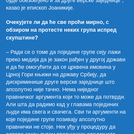
казао је епископ Јоаникије.
Очекујете ли да ће све проћи мирно, с
обзиром на протесте неких група испред
скупштине?
– Ради се о томе да поједине групе сеју лажи
преко медија да је закон рађен у другој држави
и да ће омогућити да се црквена имовина у
Црној Гори књижи на државу Србију, да
дискриминише друге верске заједнице што
апсолутно није тачно. Нема ниједног
правничког аргумента који то може да потврди.
Али шта да радимо кад у главама појединих
људи има свега и свачега. Сви ти аргументи на
које поједине групе позивају апсолутно
правнички не стоје. Нек уђу у процедуру да
оспоре закон путем правничких аргумената.