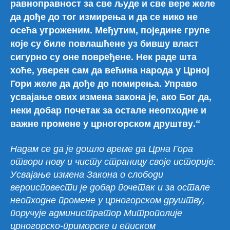
равноправност за све људе и све вере желе
да дође до тог измирења и да се нико не
осећа угроженим. Међутим, поједине групе
које су биле повлашћене уз бившу власт
сигурно су оне повређене. Нек раде шта
хоће, уверен сам да већина народа у Црној
Гори желе да дође до помирења. Управо
усвајање ових измена закона је, ако Бог да,
неки добар почетак за остале неопходне и
важне промене у црногорском друштву.“
Надам се да је дошло време да Црна Гора
отвори нову и чисту страницу своје историје.
Усвајање измена Закона о слободи
вероисповести је добар почетак и за остале
неопходне промене у црногорском друштву,
поручује администратор Митрополије
црногорско-приморске и еписком