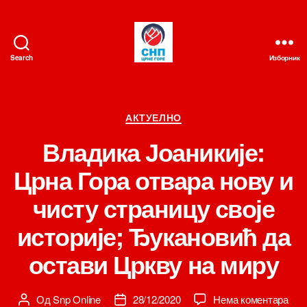
Search
Изборник
СНП
Категорије
АКТУЕЛНО
Владика Јоаникије:
Црна Гора отвара нову и
чисту страницу своје
историје; Ђукановић да
остави Цркву на миру
на
Од
Snp Online
28/12/2020
Нема коментара
Аутор
Датум