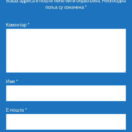
Ваша адреса е-поште неће бити објављена.
Неопходна
поља су означена
*
Коментар
*
Име
*
Е-пошта
*