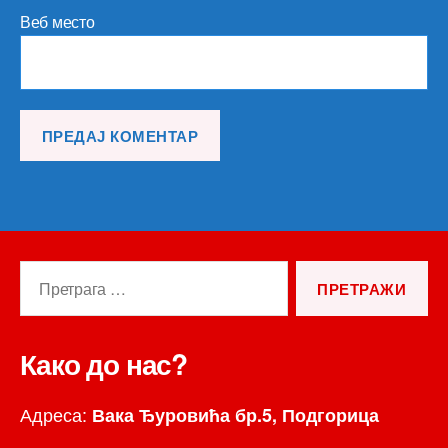
Веб место
Претрага
за:
Како до нас?
Адреса:
Вака Ђуровића бр.5, Подгорица