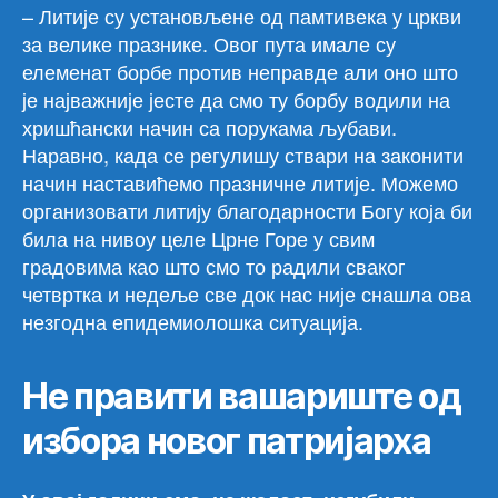
– Литије су установљене од памтивека у цркви
за велике празнике. Овог пута имале су
елеменат борбе против неправде али оно што
је најважније јесте да смо ту борбу водили на
хришћански начин са порукама љубави.
Наравно, када се регулишу ствари на законити
начин наставићемо празничне литије. Можемо
организовати литију благодарности Богу која би
била на нивоу целе Црне Горе у свим
градовима као што смо то радили сваког
четвртка и недеље све док нас није снашла ова
незгодна епидемиолошка ситуација.
Не правити вашариште од
избора новог патријарха