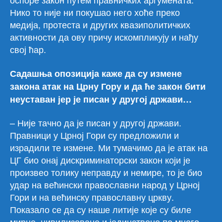
Нико то није ни покушао него хоће преко
медија, протеста и других квазиполитичких
активности да ову причу искомпликују и нађу
свој ћар.
Садашња опозиција каже да су измене
закона атак на Црну Гору и да ће закон бити
неуставан јер је писан у другој држави…
– Није тачно да је писан у другој држави.
Правници у Црној Гори су предложили и
израдили те измене. Ми тумачимо да је атак на
ЦГ био онај дискриминаторски закон који је
произвео толику неправду и немире, то је био
удар на већински православни народ у Црној
Гори и на већинску православну цркву.
Показало се да су наше литије које су биле
мирне, цивилизоване и јединствене по много