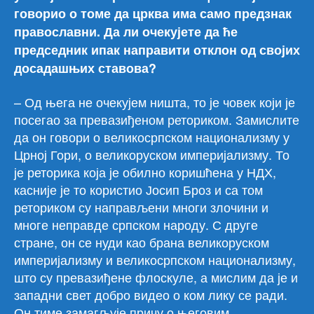
говорио о томе да црква има само предзнак
православни. Да ли очекујете да ће
председник ипак направити отклон од својих
досадашњих ставова?
– Од њега не очекујем ништа, то је човек који је
посегао за превазиђеном реториком. Замислите
да он говори о великосрпском национализму у
Црној Гори, о великоруском империјализму. То
је реторика која је обилно коришћена у НДХ,
касније је то користио Јосип Броз и са том
реториком су направљени многи злочини и
многе неправде српском народу. С друге
стране, он се нуди као брана великоруском
империјализму и великосрпском национализму,
што су превазиђене флоскуле, а мислим да је и
западни свет добро видео о ком лику се ради.
Он тиме замагљује причу о његовим