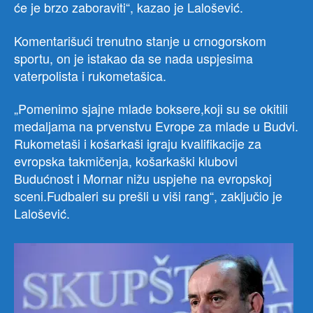
će je brzo zaboraviti“, kazao je Lalošević.
Komentarišući trenutno stanje u crnogorskom
sportu, on je istakao da se nada uspjesima
vaterpolista i rukometašica.
„Pomenimo sjajne mlade boksere,koji su se okitili
medaljama na prvenstvu Evrope za mlade u Budvi.
Rukometaši i košarkaši igraju kvalifikacije za
evropska takmičenja, košarkaški klubovi
Budućnost i Mornar nižu uspjehe na evropskoj
sceni.Fudbaleri su prešli u viši rang“, zaključio je
Lalošević.