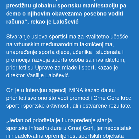
prestižnu globalnu sportsku manifestaciju pa
ćemo o njihovim obavezama posebno voditi
računa“, rekao je Lalošević
Stvaranje uslova sportistima za kvalitetno učešće
na vrhunskim međunarodnim takmičenjima,
unapređenje sporta djece, učenika i studenata i
promocija razvoja sporta osoba sa invaliditetom,
prioriteti su Uprave za mlade i sport, kazao je
direktor Vasilije Lalošević.
On je u intervjuu agenciji MINA kazao da su
prioriteti sve ono što vodi promociji Crne Gore kroz
sport i sportske aktivnosti, ali i ostvarene rezultate.
„Jedan od prioriteta je i unapređenje stanja
sportske infrastrukture u Crnoj Gori, jer nedostatak
ili neadekvatna opremljenost sportskih objekata