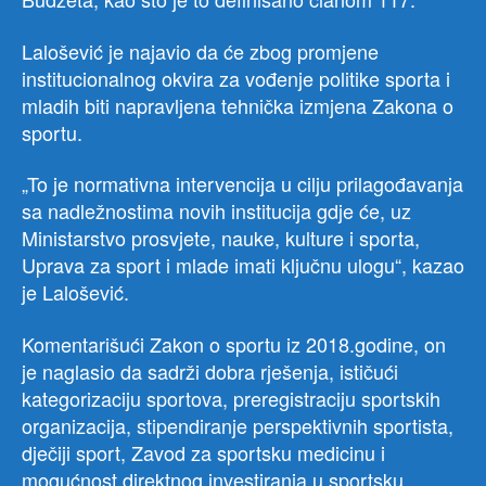
Lalošević je najavio da će zbog promjene
institucionalnog okvira za vođenje politike sporta i
mladih biti napravljena tehnička izmjena Zakona o
sportu.
„To je normativna intervencija u cilju prilagođavanja
sa nadležnostima novih institucija gdje će, uz
Ministarstvo prosvjete, nauke, kulture i sporta,
Uprava za sport i mlade imati ključnu ulogu“, kazao
je Lalošević.
Komentarišući Zakon o sportu iz 2018.godine, on
je naglasio da sadrži dobra rješenja, ističući
kategorizaciju sportova, preregistraciju sportskih
organizacija, stipendiranje perspektivnih sportista,
dječiji sport, Zavod za sportsku medicinu i
mogućnost direktnog investiranja u sportsku