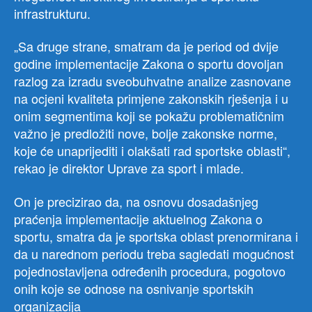
infrastrukturu.
„Sa druge strane, smatram da je period od dvije
godine implementacije Zakona o sportu dovoljan
razlog za izradu sveobuhvatne analize zasnovane
na ocjeni kvaliteta primjene zakonskih rješenja i u
onim segmentima koji se pokažu problematičnim
važno je predložiti nove, bolje zakonske norme,
koje će unaprijediti i olakšati rad sportske oblasti“,
rekao je direktor Uprave za sport i mlade.
On je precizirao da, na osnovu dosadašnjeg
praćenja implementacije aktuelnog Zakona o
sportu, smatra da je sportska oblast prenormirana i
da u narednom periodu treba sagledati mogućnost
pojednostavljena određenih procedura, pogotovo
onih koje se odnose na osnivanje sportskih
organizacija