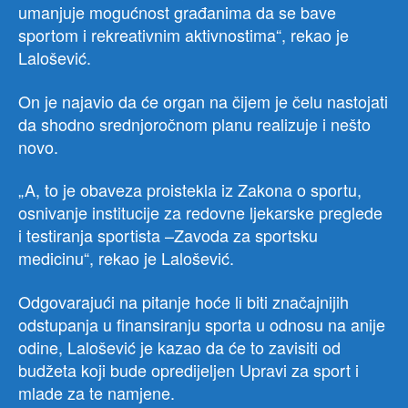
umanjuje mogućnost građanima da se bave
sportom i rekreativnim aktivnostima“, rekao je
Lalošević.
On je najavio da će organ na čijem je čelu nastojati
da shodno srednjoročnom planu realizuje i nešto
novo.
„A, to je obaveza proistekla iz Zakona o sportu,
osnivanje institucije za redovne ljekarske preglede
i testiranja sportista –Zavoda za sportsku
medicinu“, rekao je Lalošević.
Odgovarajući na pitanje hoće li biti značajnijih
odstupanja u finansiranju sporta u odnosu na anije
odine, Lalošević je kazao da će to zavisiti od
budžeta koji bude opredijeljen Upravi za sport i
mlade za te namjene.