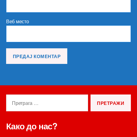
Веб место
Претрага
за:
Како до нас?