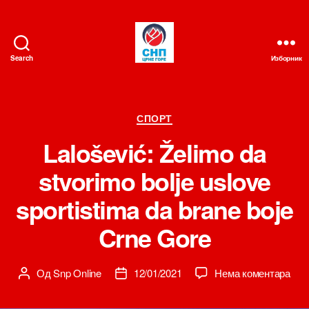
Search
Изборник
СНП
Категорије
СПОРТ
Lalošević: Želimo da
stvorimo bolje uslove
sportistima da brane boje
Crne Gore
на
Од
Snp Online
12/01/2021
Нема коментара
Аутор
Датум
Lalo
чланка
чланка
Žel