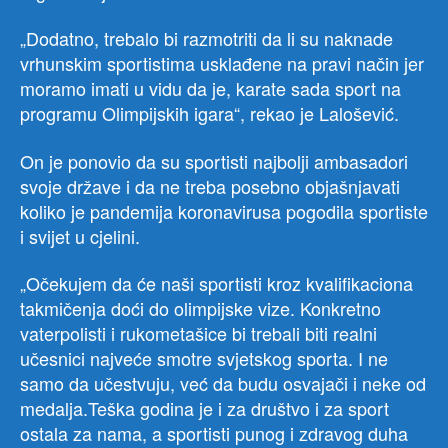
„Dodatno, trebalo bi razmotriti da li su naknade
vrhunskim sportistima usklađene na pravi način jer
moramo imati u vidu da je, karate sada sport na
programu Olimpijskih igara“, rekao je Lalošević.
On je ponovio da su sportisti najbolji ambasadori
svoje države i da ne treba posebno objašnjavati
koliko je pandemija koronavirusa pogodila sportiste
i svijet u cjelini.
„Očekujem da će naši sportisti kroz kvalifikaciona
takmičenja doći do olimpijske vize. Konkretno
vaterpolisti i rukometašice bi trebali biti realni
učesnici najveće smotre svjetskog sporta. I ne
samo da učestvuju, već da budu osvajači i neke od
medalja.Teška godina je i za društvo i za sport
ostala za nama, a sportisti punog i zdravog duha