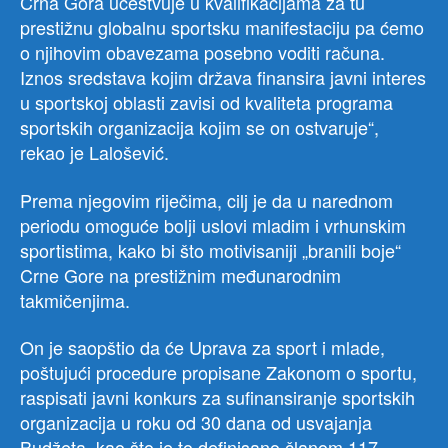
Crna Gora učestvuje u kvalifikacijama za tu
prestižnu globalnu sportsku manifestaciju pa ćemo
o njihovim obavezama posebno voditi računa.
Iznos sredstava kojim država finansira javni interes
u sportskoj oblasti zavisi od kvaliteta programa
sportskih organizacija kojim se on ostvaruje“,
rekao je Lalošević.
Prema njegovim riječima, cilj je da u narednom
periodu omoguće bolji uslovi mladim i vrhunskim
sportistima, kako bi što motivisaniji „branili boje“
Crne Gore na prestižnim međunarodnim
takmičenjima.
On je saopštio da će Uprava za sport i mlade,
poštujući procedure propisane Zakonom o sportu,
raspisati javni konkurs za sufinansiranje sportskih
organizacija u roku od 30 dana od usvajanja
Budžeta, kao što je to definisano članom 117.