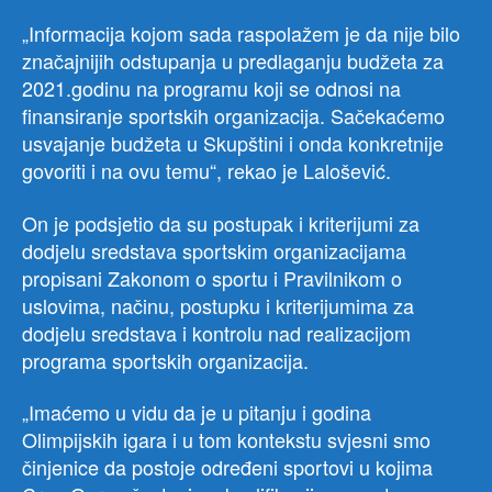
„Informacija kojom sada raspolažem je da nije bilo
značajnijih odstupanja u predlaganju budžeta za
2021.godinu na programu koji se odnosi na
finansiranje sportskih organizacija. Sačekaćemo
usvajanje budžeta u Skupštini i onda konkretnije
govoriti i na ovu temu“, rekao je Lalošević.
On je podsjetio da su postupak i kriterijumi za
dodjelu sredstava sportskim organizacijama
propisani Zakonom o sportu i Pravilnikom o
uslovima, načinu, postupku i kriterijumima za
dodjelu sredstava i kontrolu nad realizacijom
programa sportskih organizacija.
„Imaćemo u vidu da je u pitanju i godina
Olimpijskih igara i u tom kontekstu svjesni smo
činjenice da postoje određeni sportovi u kojima