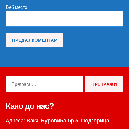
Веб место
Претрага
за:
Како до нас?
Адреса:
Вака Ђуровића бр.5, Подгорица