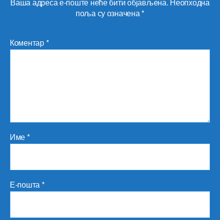
Ваша адреса е-поште неће бити објављена.
Неопходна
поља су означена
*
Коментар
*
Име
*
Е-пошта
*