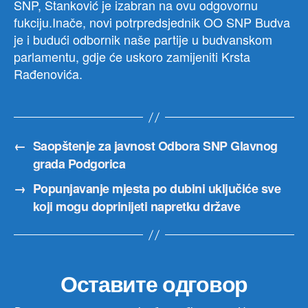
SNP, Stanković je izabran na ovu odgovornu
fukciju.Inače, novi potrpredsjednik OO SNP Budva
je i budući odbornik naše partije u budvanskom
parlamentu, gdje će uskoro zamijeniti Krsta
Rađenovića.
←
Saopštenje za javnost Odbora SNP Glavnog
grada Podgorica
→
Popunjavanje mjesta po dubini uključiće sve
koji mogu doprinijeti napretku države
Оставите одговор