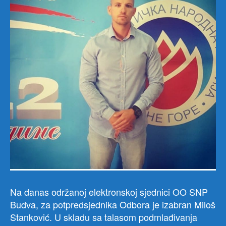
Na danas održanoj elektronskoj sjednici OO SNP
Budva, za potpredsjednika Odbora je izabran Miloš
Stanković. U skladu sa talasom podmlađivanja