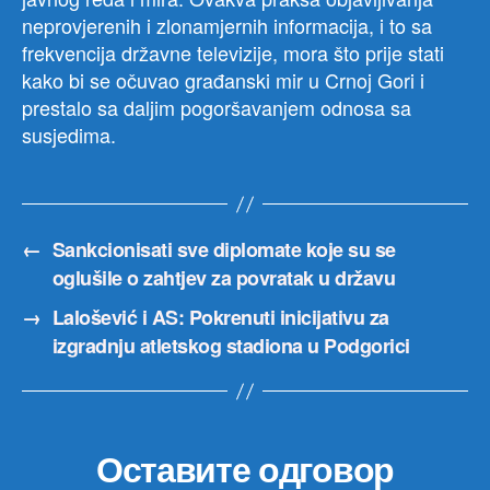
neprovjerenih i zlonamjernih informacija, i to sa
frekvencija državne televizije, mora što prije stati
kako bi se očuvao građanski mir u Crnoj Gori i
prestalo sa daljim pogoršavanjem odnosa sa
susjedima.
←
Sankcionisati sve diplomate koje su se
oglušile o zahtjev za povratak u državu
→
Lalošević i AS: Pokrenuti inicijativu za
izgradnju atletskog stadiona u Podgorici
Оставите одговор