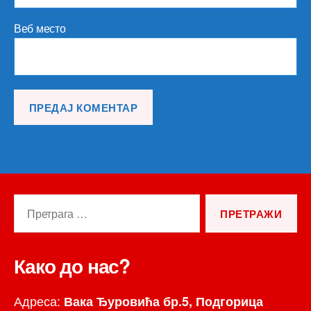
Веб место
Претрага
за:
Како до нас?
Адреса:
Вака Ђуровића бр.5, Подгорица