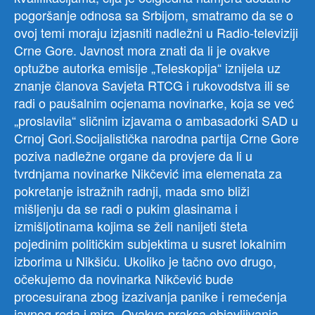
pogoršanje odnosa sa Srbijom, smatramo da se o
ovoj temi moraju izjasniti nadležni u Radio-televiziji
Crne Gore. Javnost mora znati da li je ovakve
optužbe autorka emisije „Teleskopija“ iznijela uz
znanje članova Savjeta RTCG i rukovodstva ili se
radi o paušalnim ocjenama novinarke, koja se već
„proslavila“ sličnim izjavama o ambasadorki SAD u
Crnoj Gori.Socijalistička narodna partija Crne Gore
poziva nadležne organe da provjere da li u
tvrdnjama novinarke Nikčević ima elemenata za
pokretanje istražnih radnji, mada smo bliži
mišljenju da se radi o pukim glasinama i
izmišljotinama kojima se želi nanijeti šteta
pojedinim političkim subjektima u susret lokalnim
izborima u Nikšiću. Ukoliko je tačno ovo drugo,
očekujemo da novinarka Nikčević bude
procesuirana zbog izazivanja panike i remećenja
javnog reda i mira. Ovakva praksa objavljivanja