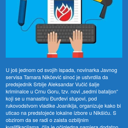
U još jednom od svojih ispada, novinarka Javnog
servisa Tamara Nikčević sinoć je ustvrdila da
predsjednik Srbije Aleksandar Vučić šalje
kriminalce u Crnu Goru, tzv. novi „sedmi bataljon“
koji se u manastiru Đurđevi stupovi, pod
rukovodstvom vladike Joanikija, organizuje kako bi
uticao na predstojeće lokalne izbore u Nikšiću. S
obzirom da se radi o zaista ozbiljnim
kvalifikacijama, čija je očigledna namjera dodatno