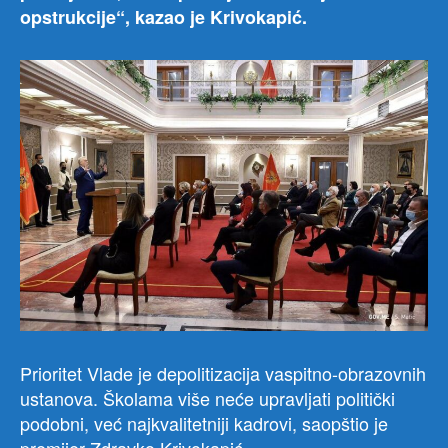
opstrukcije“, kazao je Krivokapić.
Prioritet Vlade je depolitizacija vaspitno-obrazovnih
ustanova. Školama više neće upravljati politički
podobni, već najkvalitetniji kadrovi, saopštio je