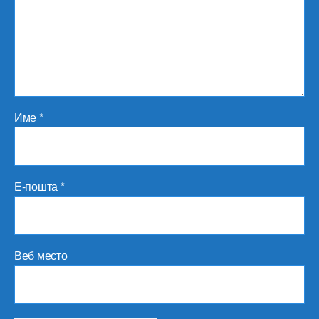
Име
*
Е-пошта
*
Веб место