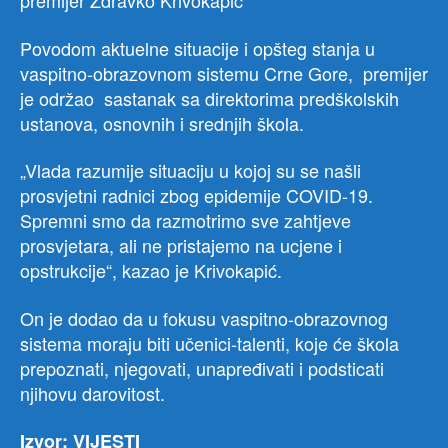
premijer Zdravko Krivokapić
Povodom aktuelne situacije i opšteg stanja u
vaspitno-obrazovnom sistemu Crne Gore, premijer
je održao sastanak sa direktorima predškolskih
ustanova, osnovnih i srednjih škola.
„Vlada razumije situaciju u kojoj su se našli
prosvjetni radnici zbog epidemije COVID-19.
Spremni smo da razmotrimo sve zahtjeve
prosvjetara, ali ne pristajemo na ucjene i
opstrukcije“, kazao je Krivokapić.
On je dodao da u fokusu vaspitno-obrazovnog
sistema moraju biti učenici-talenti, koje će škola
prepoznati, njegovati, unapređivati i podsticati
njihovu darovitost.
Izvor: VIJESTI