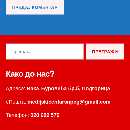
Претрага
за:
Како до нас?
Адреса:
Вака Ђуровића бр.5, Подгорица
еПошта:
medijskicentarsnpcg@gmail.com
Телефон:
020 682 570