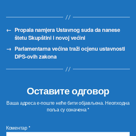
←
Propala namjera Ustavnog suda da nanese
štetu Skupštini i novoj većini
→
Parlamentarna većina traži ocjenu ustavnosti
DPS-ovih zakona
Оставите одговор
Ваша адреса е-поште неће бити објављена.
Неопходна
поља су означена
*
Коментар
*