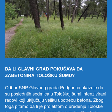
DA LI GLAVNI GRAD POKUŠAVA DA
ZABETONIRA TOLOŠKU ŠUMU?
Odbor SNP Glavnog grada Podgorica ukazuje da
su poslednjih sedmica u Tološkoj šumi intenzivirani
radovi koji uključuju veliku upotrebu betona. Zbog
toga pitamo da li je projektom o uređenju Tološke