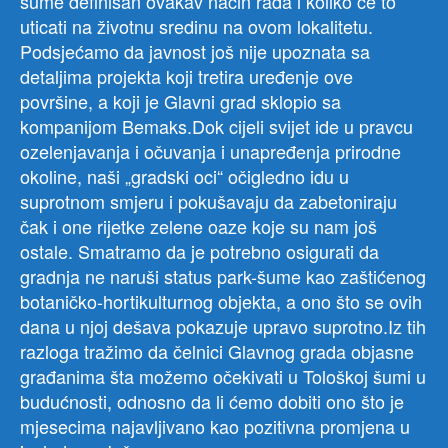
šume definisan ovakav način rada i koliko će to
uticati na životnu sredinu na ovom lokalitetu.
Podsjećamo da javnost još nije upoznata sa
detaljima projekta koji tretira uređenje ove
površine, a koji je Glavni grad sklopio sa
kompanijom Bemaks.Dok cijeli svijet ide u pravcu
ozelenjavanja i očuvanja i unapređenja prirodne
okoline, naši „gradski oci“ očigledno idu u
suprotnom smjeru i pokušavaju da zabetoniraju
čak i one rijetke zelene oaze koje su nam još
ostale. Smatramo da je potrebno osigurati da
gradnja ne naruši status park-šume kao zaštićenog
botaničko-hortikulturnog objekta, a ono što se ovih
dana u njoj dešava pokazuje upravo suprotno.Iz tih
razloga tražimo da čelnici Glavnog grada objasne
građanima šta možemo očekivati u Tološkoj šumi u
budućnosti, odnosno da li ćemo dobiti ono što je
mjesecima najavljivano kao pozitivna promjena u