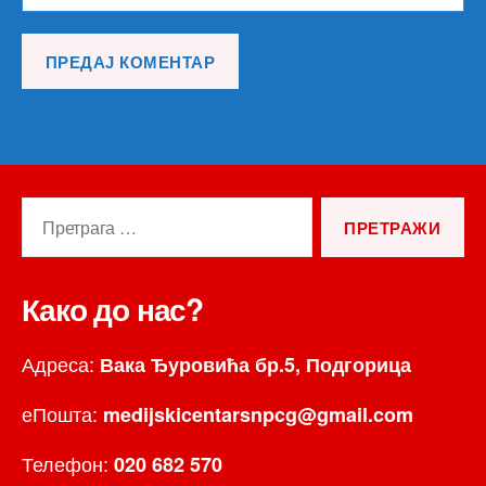
Претрага
за:
Како до нас?
Адреса:
Вака Ђуровића бр.5, Подгорица
еПошта:
medijskicentarsnpcg@gmail.com
Телефон:
020 682 570