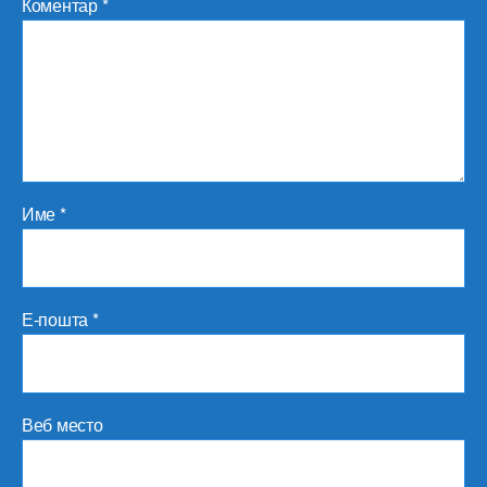
Коментар
*
Име
*
Е-пошта
*
Веб место