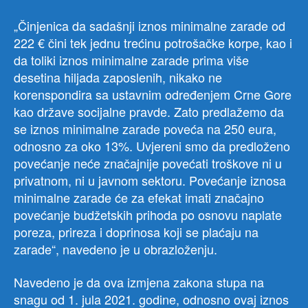
„Činjenica da sadašnji iznos minimalne zarade od
222 € čini tek jednu trećinu potrošačke korpe, kao i
da toliki iznos minimalne zarade prima više
desetina hiljada zaposlenih, nikako ne
korenspondira sa ustavnim određenjem Crne Gore
kao države socijalne pravde. Zato predlažemo da
se iznos minimalne zarade poveća na 250 eura,
odnosno za oko 13%. Uvjereni smo da predloženo
povećanje neće značajnije povećati troškove ni u
privatnom, ni u javnom sektoru. Povećanje iznosa
minimalne zarade će za efekat imati značajno
povećanje budžetskih prihoda po osnovu naplate
poreza, prireza i doprinosa koji se plaćaju na
zarade“, navedeno je u obrazloženju.
Navedeno je da ova izmjena zakona stupa na
snagu od 1. jula 2021. godine, odnosno ovaj iznos