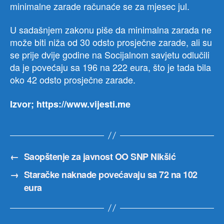
minimalne zarade računaće se za mjesec jul.
U sadašnjem zakonu piše da minimalna zarada ne
može biti niža od 30 odsto prosječne zarade, ali su
se prije dvije godine na Socijalnom savjetu odlučili
da je povećaju sa 196 na 222 eura, što je tada bila
oko 42 odsto prosječne zarade.
Izvor; https://www.vijesti.me
←
Saopštenje za javnost OO SNP Nikšić
→
Staračke naknade povećavaju sa 72 na 102
eura