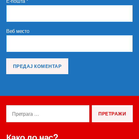
Е-пошта
*
Веб место
Претрага
за:
Како до нас?