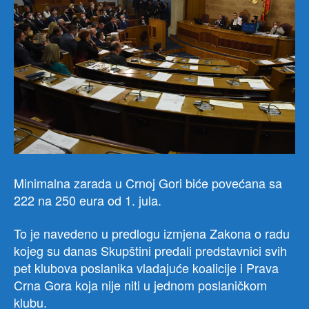
Minimalna zarada u Crnoj Gori biće povećana sa
222 na 250 eura od 1. jula.
To je navedeno u predlogu izmjena Zakona o radu
kojeg su danas Skupštini predali predstavnici svih
pet klubova poslanika vladajuće koalicije i Prava
Crna Gora koja nije niti u jednom poslaničkom
klubu.