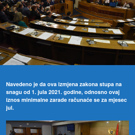
na
250
eura
Navedeno je da ova izmjena zakona stupa na
snagu od 1. jula 2021. godine, odnosno ovaj
iznos minimalne zarade računaće se za mjesec
jul.