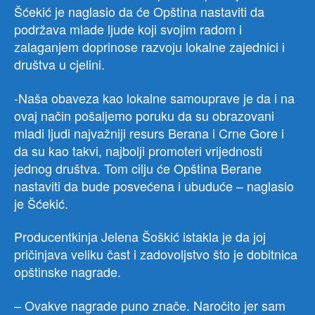
Šćekić je naglasio da će Opština nastaviti da
podržava mlade ljude koji svojim radom i
zalaganjem doprinose razvoju lokalne zajednici i
društva u cjelini.
-Naša obaveza kao lokalne samouprave je da i na
ovaj način pošaljemo poruku da su obrazovani
mladi ljudi najvažniji resurs Berana i Crne Gore i
da su kao takvi, najbolji promoteri vrijednosti
jednog društva. Tom cilju će Opština Berane
nastaviti da bude posvećena i ubuduće – naglasio
je Šćekić.
Producentkinja Jelena Šoškić istakla je da joj
pričinjava veliku čast i zadovoljstvo što je dobitnica
opštinske nagrade.
– Ovakve nagrade puno znače. Naročito jer sam