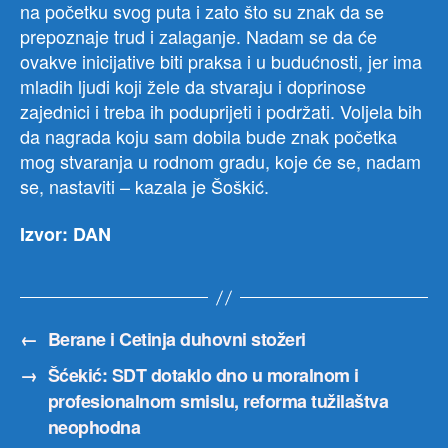
na početku svog puta i zato što su znak da se
prepoznaje trud i zalaganje. Nadam se da će
ovakve inicijative biti praksa i u budućnosti, jer ima
mladih ljudi koji žele da stvaraju i doprinose
zajednici i treba ih poduprijeti i podržati. Voljela bih
da nagrada koju sam dobila bude znak početka
mog stvaranja u rodnom gradu, koje će se, nadam
se, nastaviti – kazala je Šoškić.
Izvor: DAN
←
Berane i Cetinja duhovni stožeri
→
Šćekić: SDT dotaklo dno u moralnom i
profesionalnom smislu, reforma tužilaštva
neophodna