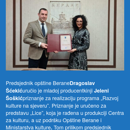
Predsjednik opštine Berane
Dragoslav
uručio je mladoj producentkinji
Šćekić
Jeleni
priznanje za realizaciju programa „Razvoj
Šoškić
kulture na sjeveru”. Priznanje je uručeno za
predstavu „Lice”, koja je rađena u produkciji Centra
za kulturu, a uz podršku Opštine Berane i
Ministarstva kulture
Tom prilikom predsjednik
.