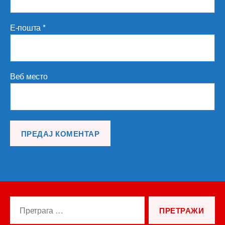
Е-пошта
*
Веб место
Претрага
за: