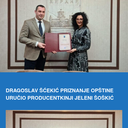
DRAGOSLAV ŠĆEKIĆ PRIZNANJE OPŠTINE
URUČIO PRODUCENTKINJI JELENI ŠOŠKIĆ