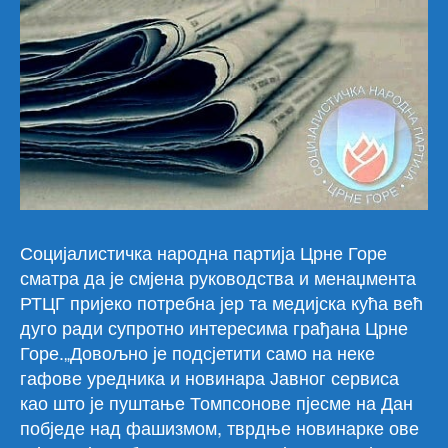
Социјалистичка народна партија Црне Горе
сматра да је смјена руководства и менаџмента
РТЦГ пријеко потребна јер та медијска кућа већ
дуго ради супротно интересима грађана Црне
Горе.„Довољно је подсјетити само на неке
гафове уредника и новинара Јавног сервиса
као што је пуштање Томпсонове пјесме на Дан
побједе над фашизмом, тврдње новинарке ове