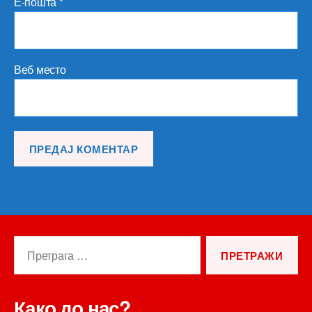
Е-пошта
*
Веб место
Претрага
за:
Како до нас?