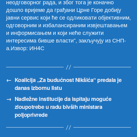
неодговорног рада, и због тога је коначно
дошло вријеме да грађани Црне Горе добију
јавни сервис који ће се одликовати објективним,
одговорним и избалансираним извјештавањем
и информисањем и који неће служити
интересима бивше власти“, закључују из СНП-
а.Извор: ИН4С
←
Koalicija „Za budućnost Nikšića“ predala je
danas izbornu listu
→
Nadležne institucije da ispitaju moguće
zloupotrebe u radu bivših ministara
poljoprivrede