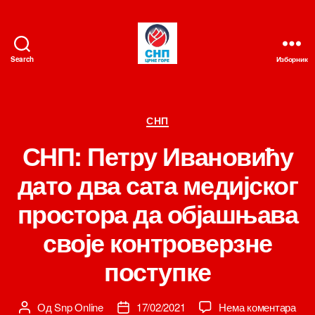
Search
Изборник
СНП
Категорије
СНП
СНП: Петру Ивановићу
дато два сата медијског
простора да објашњава
своје контроверзне
поступке
на
Од
Snp Online
17/02/2021
Нема коментара
Аутор
Датум