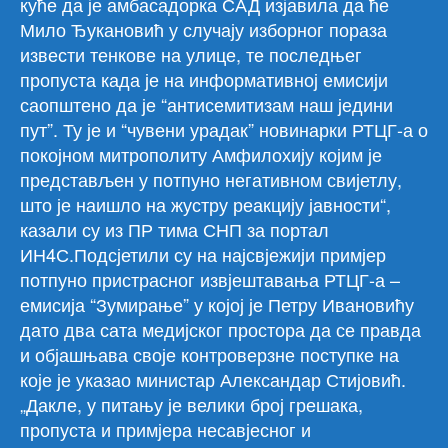
куће да је амбасадорка САД изјавила да ће
Мило Ђукановић у случају изборног пораза
извести тенкове на улице, те последњег
пропуста када је на информативној емисији
саопштено да је “антисемитизам наш једини
пут”. Ту је и “чувени урадак” новинарки РТЦГ-а о
покојном митрополиту Амфилохију којим је
представљен у потпуно негативном свијетлу,
што је наишло на жустру реакцију јавности“,
казали су из ПР тима СНП за портал
ИН4С.Подсјетили су на најсвјежији примјер
потпуно пристрасног извјештавања РТЦГ-а –
емисија “Зумирање” у којој је Петру Ивановићу
дато два сата медијског простора да се правда
и објашњава своје контроверзне поступке на
које је указао министар Александар Стијовић.
„Дакле, у питању је велики број грешака,
пропуста и примјера несавјесног и