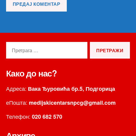
Претрага
за:
Како до нас?
Адреса:
Вака Ђуровића бр.5, Подгорица
еПошта:
medijskicentarsnpcg@gmail.com
Телефон:
020 682 570
Архиве