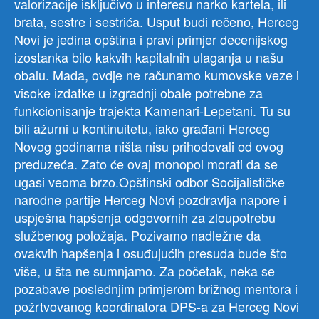
valorizacije isključivo u interesu narko kartela, ili
brata, sestre i sestrića. Usput budi rečeno, Herceg
Novi je jedina opština i pravi primjer decenijskog
izostanka bilo kakvih kapitalnih ulaganja u našu
obalu. Mada, ovdje ne računamo kumovske veze i
visoke izdatke u izgradnji obale potrebne za
funkcionisanje trajekta Kamenari-Lepetani. Tu su
bili ažurni u kontinuitetu, iako građani Herceg
Novog godinama ništa nisu prihodovali od ovog
preduzeća. Zato će ovaj monopol morati da se
ugasi veoma brzo.Opštinski odbor Socijalističke
narodne partije Herceg Novi pozdravlja napore i
uspješna hapšenja odgovornih za zloupotrebu
službenog položaja. Pozivamo nadležne da
ovakvih hapšenja i osuđujućih presuda bude što
više, u šta ne sumnjamo. Za početak, neka se
pozabave poslednjim primjerom brižnog mentora i
požrtvovanog koordinatora DPS-a za Herceg Novi