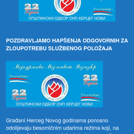
Nov
POZDRAVLJAMO HAPŠENJA ODGOVORNIH ZA
ZLOUPOTREBU SLUŽBENOG POLOŽAJA
Građani Herceg Novog godinama ponosno
odolijevaju besomičnim udarima režima koji, na