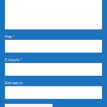
Име
*
Е-пошта
*
Веб место