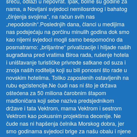
sreću, odlazi u nepovrat. Ipak, bolne su godine za
nama, a Novljani svjedoci nemilosrdnog i bahatog
„činjenja svojima“, na račun svih nas
„nepodobnih“.Poslednjih dana, članci u medijima
nas podsjećaju na gorčinu minulih godina dok smo
kao nijemi svjedoci mogli samo bespomoćno da
posmatramo: „briljantne“ privatizacije i hiljade naših
sugrađana pred vratima Biroa rada, rušenje hotela
i uništavanje turističke privrede satkane od suza i
znoja naših roditelja koji su bili ponosni što rade u
novskim hotelima. Toliko zaposlenih ostavljenih na
rubu egzistencije.Ne čudi nas ni što je država
oštećena za 50 miliona čarobnim štapom
mađioničara koji sebe naziva predsjednikom
države i tata Vektrom, mama Vektrom i sestrom
Vektrom kao pokusnim projektima decenije. Ne
čude nas ni hapšenja čelnika Morskog dobra, jer
smo godinama svjedoci brige za našu obalu i njene