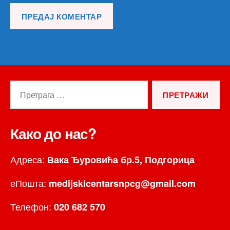
Претрага
за:
Како до нас?
Адреса:
Вака Ђуровића бр.5, Подгорица
еПошта:
medijskicentarsnpcg@gmail.com
Телефон:
020 682 570