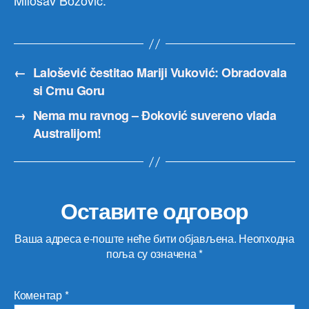
Milosav Božović.
←
Lalošević čestitao Mariji Vuković: Obradovala
si Crnu Goru
→
Nema mu ravnog – Đoković suvereno vlada
Australijom!
Оставите одговор
Ваша адреса е-поште неће бити објављена.
Неопходна
поља су означена
*
Коментар
*