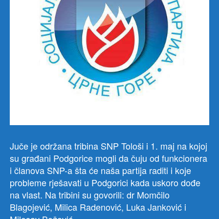
Juče je održana tribina SNP Tološi i 1. maj na kojoj
su građani Podgorice mogli da čuju od funkcionera
i članova SNP-a šta će naša partija raditi i koje
probleme rješavati u Podgorici kada uskoro dođe
na vlast. Na tribini su govorili: dr Momčilo
Blagojević, Milica Radenović, Luka Janković i