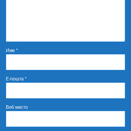
Име
*
Е-пошта
*
Веб место