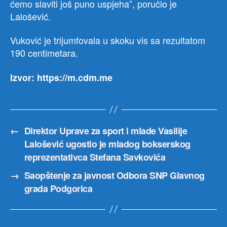
ćemo slaviti još puno uspjeha”, poručio je
Lalošević.
Vuković je trijumfovala u skoku vis sa rezultatom
190 centimetara.
Izvor: https://m.cdm.me
←
Direktor Uprave za sport i mlade Vasilije
Lalošević ugostio je mladog bokserskog
reprezentativca Stefana Savkovića
→
Saopštenje za javnost Odbora SNP Glavnog
grada Podgorica