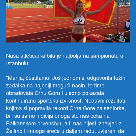
Naša atletičarka bila je najbolja na šampionatu u
Istanbulu.
“Marija, čestitamo. Još jednom si odgovorila težini
zadatka na najbolji mogući način, te time
obradovala Crnu Goru i ujedno pokazala
kontinuiranu sportsku izvrsnost. Nedavni rezultati
kojima si popravila rekord Crne Gore za seniorke,
bili su samo indicija onoga što nas čeka na
Balkanskom prvenstvu, a ti nas nijesi iznevjerila.
Želimo ti mnogo sreće u daljem radu, uvjereni da