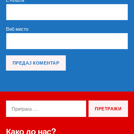
Веб место
Претрага
за:
Како до нас?