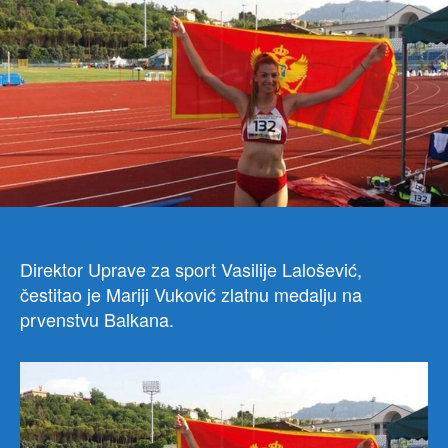
Obr
si
Crn
Gor
Direktor Uprave za sport Vasilije Lalošević,
čestitao je Mariji Vuković zlatnu medalju na
prvenstvu Balkana.