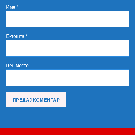
Име
*
Е-пошта
*
Веб место