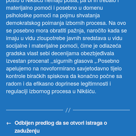
materijalno pomoći i posebno u domenu
psihološke pomoći na pojmu shvatanja
demokratskog poimanja izbornih procesa. Na ovo
se posebno mora obratiti pažnja, naročito kada se
imaju u vidu zloupotrebe javnih sredstava u vidu
socijalne i materijalne pomoći, čime je odlazeća
gradska vlast sebi decenijama obezbjeđivala
izvestan procenat ,,sigurnih glasova „.Posebno
apelujemo na novoformirano savjetodavno tijelo
kontrole biračkih spiskova da konačno počne sa
radom i da efikasno doprinese legitimnosti i
regulaciji izbornog procesa u Nikšiću.
←
Odbijen predlog da se otvori istraga o
zaduženju