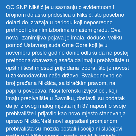
OO SNP Nikšić je u saznanju o evidentnom i
brojnom dolasku pridošlica u Nikšić, što posebno
dolazi do izražaja u periodu koji neposredno
prethodi lokalnim izborima u našem gradu. Ova
nova i zanimljiva pojava je imala, doduše, veliku
pomoć Ustavnog suda Crne Gore koji je u
novembru prošle godine donio odluku da ne postoji
prethodna obaveza glasača da imaju prebivalište u
opštini šest mjeseci prije dana izbora, što je novost
u zakonodavstvu naše države. Svakodnevno se
broj građana Nikšića, sa biračkim pravom, na
papiru povećava. Naši terenski izvjestioci, koji
imaju prebivalište u Šavniku, dostavili su podatak
da je iz ovog malog mjesta njih 37 napustilo svoje
prebivalište i prijavilo kao novo mjesto stanovanja
upravo Nikšić.Naši novi sugrađani promjenom
prebivališta su možda postali i socijalni slučajevi
pošto u Nikšiću nemaju posla, pa bi ih trebalo i