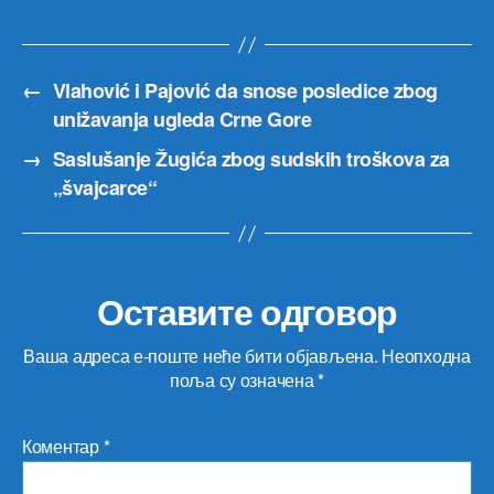
←
Vlahović i Pajović da snose posledice zbog
unižavanja ugleda Crne Gore
→
Saslušanje Žugića zbog sudskih troškova za
„švajcarce“
Оставите одговор
Ваша адреса е-поште неће бити објављена.
Неопходна
поља су означена
*
Коментар
*