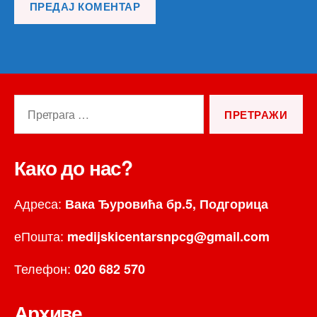
Претрага
за:
Како до нас?
Адреса:
Вака Ђуровића бр.5, Подгорица
еПошта:
medijskicentarsnpcg@gmail.com
Телефон:
020 682 570
Архиве