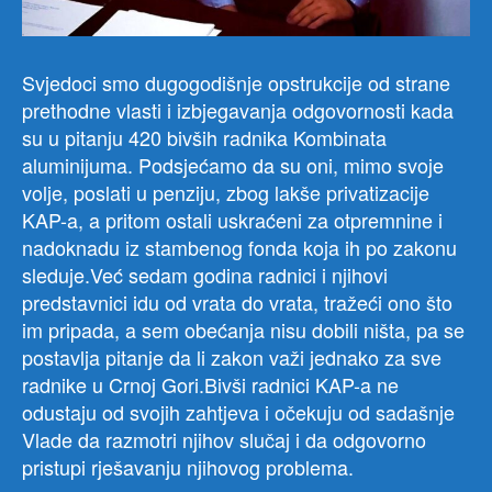
Svjedoci smo dugogodišnje opstrukcije od strane
prethodne vlasti i izbjegavanja odgovornosti kada
su u pitanju 420 bivših radnika Kombinata
aluminijuma. Podsjećamo da su oni, mimo svoje
volje, poslati u penziju, zbog lakše privatizacije
KAP-a, a pritom ostali uskraćeni za otpremnine i
nadoknadu iz stambenog fonda koja ih po zakonu
sleduje.Već sedam godina radnici i njihovi
predstavnici idu od vrata do vrata, tražeći ono što
im pripada, a sem obećanja nisu dobili ništa, pa se
postavlja pitanje da li zakon važi jednako za sve
radnike u Crnoj Gori.Bivši radnici KAP-a ne
odustaju od svojih zahtjeva i očekuju od sadašnje
Vlade da razmotri njihov slučaj i da odgovorno
pristupi rješavanju njihovog problema.