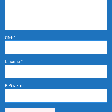
Име
*
Е-пошта
*
Веб место