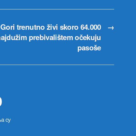
Gori trenutno živi skoro 64.000
→
 najdužim prebivalištem očekuju
pasoše
р
а су