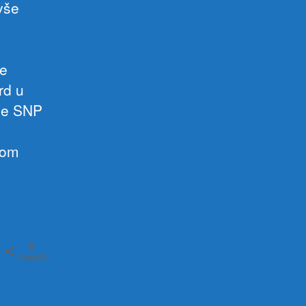
vše
te
rd u
se SNP
kom
0
SHARES