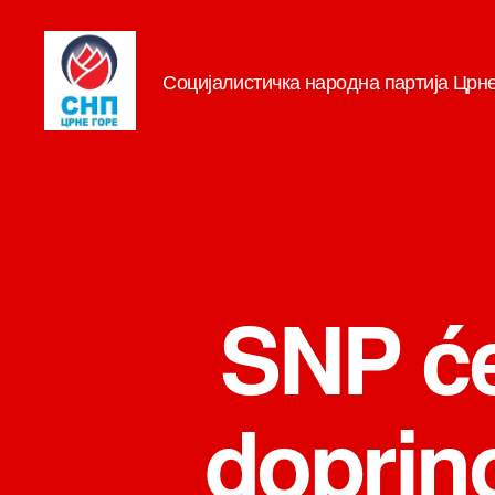
Социјалистичка народна партија Црн
СНП
SNP će
doprino