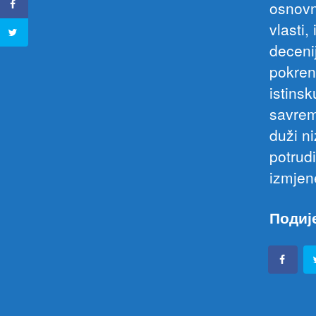
osnovn
vlasti,
deceni
pokrenu
istins
savrem
duži n
potrud
izmjen
Подиј