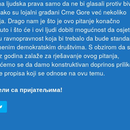
a ljudska prava samo da ne bi glasali protiv bi
 iako su lojalni građani Crne Gore već nekoliko
ja. Drago nam je što je ovo pitanje konačno
to i što će i ovi ljudi dobiti mogućnost da osje
ku ravnopravnost koja bi trebalo da bude standa
enim demokratskim društvima. S obzirom da 
iz godina zalaže za rješavanje ovog pitanja,
ićemo se da damo konstruktivan doprinos prili
e propisa koji se odnose na ovu temu.
ели са пријатељима!