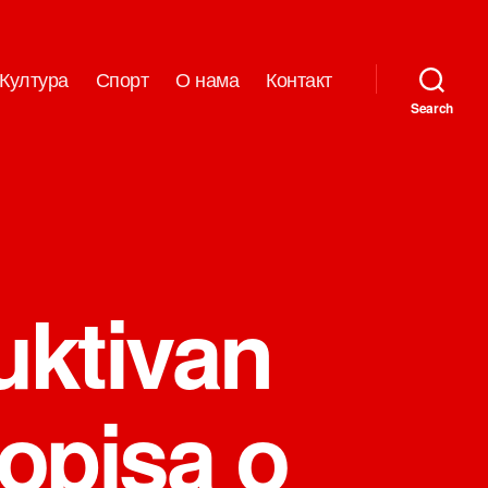
Култура
Спорт
О нама
Контакт
Search
uktivan
ropisa o