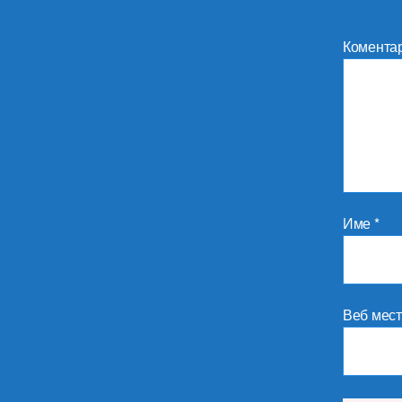
Комента
Име
*
Веб мес