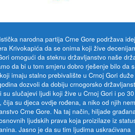
listička narodna partija Crne Gore podržava ide
era Krivokapića da se onima koji žive decenija
Gori omogući da steknu državljanstvo naše drž
mo da bi u tom smjeru dobro rješenje bilo da 
koji imaju stalno prebivalište u Crnoj Gori duže
godina dozvoli da dobiju crnogorsko državljans
 su slučajevi ljudi koji žive u Crnoj Gori i po 30
, čija su djeca ovdje rođena, a niko od njih ne
janstvo Crne Gore. Na taj način, hiljade građan
osnovnih ljudskih prava koja proizilaze iz statu
janina. Jasno je da su tim ljudima uskraćivana