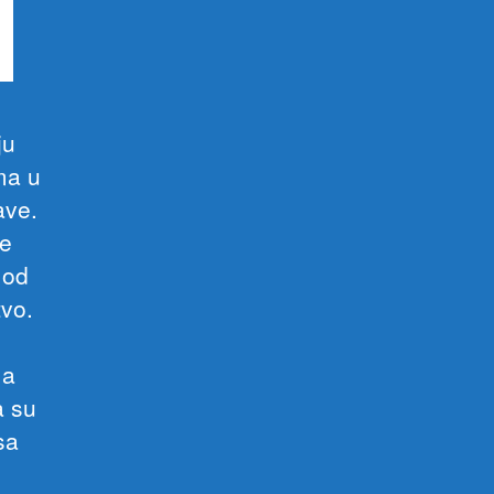
ju
ma u
ave.
se
 od
tvo.
ma
a su
sa