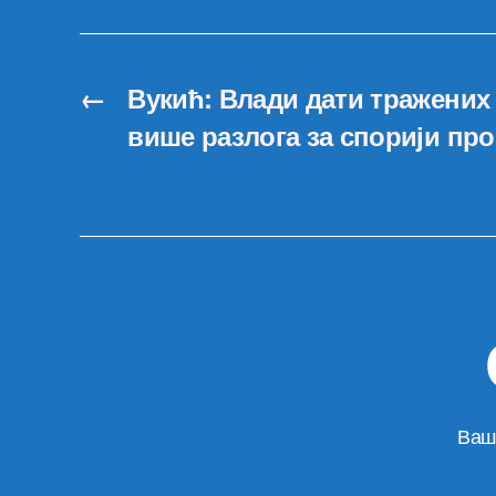
←
Вукић: Влади дати тражених 
више разлога за спорији про
Ваш