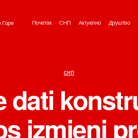
Почетак
СНП
Актуелно
Друштво
е Горе
Категорије
СНП
 dati konstr
s izmjeni p