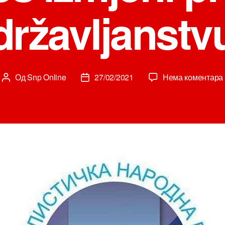
državljanstv
Од
Snp Online
27/02/2021
Нема коментара
Аутор
Датум
чланка
чланка