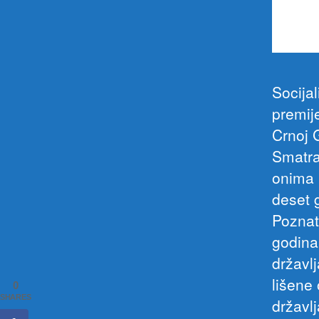
Socija
premij
Crnoj 
Smatra
onima 
deset 
Poznati
godina
državl
lišene 
0
SHARES
državl