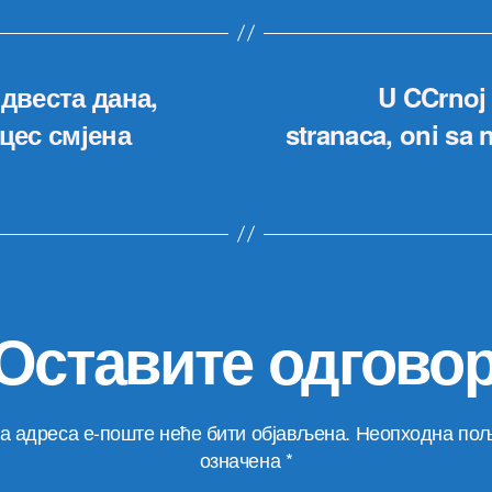
двеста дана,
U CCrnoj 
цес смјена
stranaca, oni sa
Оставите одгово
а адреса е-поште неће бити објављена.
Неопходна пољ
означена
*