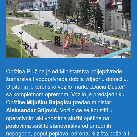
Opština Plužine je od Ministarstva poljoprivrede,
šumarstva i vodoprivreda dobila vrijednu donaciju.
U pitanju je terensko vozilo marke „Dacia Duster”
sa kompletnom opremom
Vozilo je predsjedniku
.
Opštine
predao ministar
Mijušku Bajagiću
Vozilo će se koristiti u
Aleksandar Stijović.
operativnim aktivnostima službi opštine na
poslovima zaštite stanovništva od prirodnih
nepogoda, poput poplava, odrona, klizišta,požara i