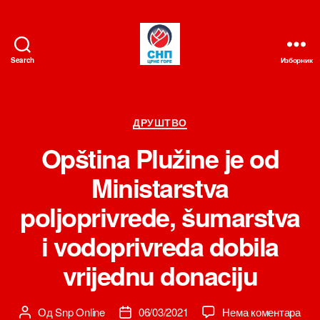
Search
Изборник
СНП
Категорије
ДРУШТВО
Opština Plužine je od
Ministarstva
poljoprivrede, šumarstva
i vodoprivreda dobila
vrijednu donaciju
на
Од
Snp Online
06/03/2021
Нема коментара
Аутор
Датум