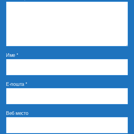
Име
*
Е-пошта
*
Веб место