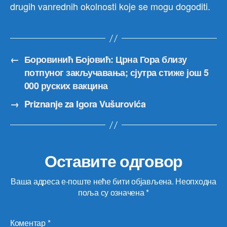
drugih vanrednih okolnosti koje se mogu dogoditi.
←
Боровинић Бојовић: Црна Гора близу
потпуног закључавања; сјутра стиже још 5
000 руских вакцина
→
Priznanje za Igora Vušurovića
Оставите одговор
Ваша адреса е-поште неће бити објављена.
Неопходна
поља су означена
*
Коментар
*