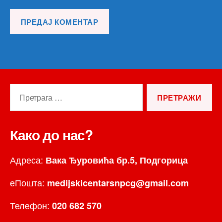
Претрага
за:
Како до нас?
Адреса:
Вака Ђуровића бр.5, Подгорица
еПошта:
medijskicentarsnpcg@gmail.com
Телефон:
020 682 570