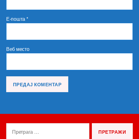
Е-пошта
*
Веб место
Претрага
за: