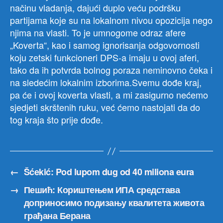
načinu vladanja, dajući duplo veću podršku
partijama koje su na lokalnom nivou opozicija nego
njima na vlasti. To je umnogome odraz afere
„Koverta“, kao i samog ignorisanja odgovornosti
koju zetski funkcioneri DPS-a imaju u ovoj aferi,
tako da ih potvrda bolnog poraza neminovno čeka i
na sledećim lokalnim izborima.Svemu dođe kraj,
pa će i ovoj koverta vlasti, a mi zasigurno nećemo
sjedjeti skrštenih ruku, već ćemo nastojati da do
tog kraja što prije dođe.
←
Šćekić: Pod lupom dug od 40 miliona eura
→
Пешић: Кориштењем ИПА средстава
доприносимо подизању квалитета живота
грађана Берана