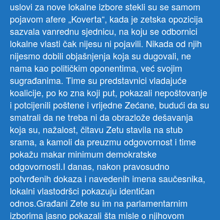
uslovi za nove lokalne izbore stekli su se samom
pojavom afere „Koverta“, kada je zetska opozicija
sazvala vanrednu sjednicu, na koju se odbornici
lokalne vlasti čak nijesu ni pojavili. Nikada od njih
nijesmo dobili objašnjenja koja su dugovali, ne
nama kao političkim oponentima, već svojim
sugrađanima. Time su predstavnici vladajuće
koalicije, po ko zna koji put, pokazali nepoštovanje
i potcijenili poštene i vrijedne Zećane, budući da su
smatrali da ne treba ni da obrazlože dešavanja
koja su, nažalost, čitavu Zetu stavila na stub
srama, a kamoli da preuzmu odgovornost i time
pokažu makar minimum demokratske
odgovornosti.I danas, nakon pravosudno
potvrđenih dokaza i navedenih imena saučesnika,
lokalni vlastodršci pokazuju identičan
odnos.Građani Zete su im na parlamentarnim
izborima jasno pokazali šta misle o njihovom