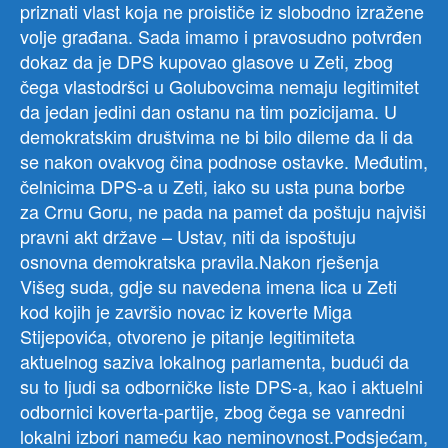
priznati vlast koja ne proističe iz slobodno izražene
volje građana. Sada imamo i pravosudno potvrđen
dokaz da je DPS kupovao glasove u Zeti, zbog
čega vlastodršci u Golubovcima nemaju legitimitet
da jedan jedini dan ostanu na tim pozicijama. U
demokratskim društvima ne bi bilo dileme da li da
se nakon ovakvog čina podnose ostavke. Međutim,
čelnicima DPS-a u Zeti, iako su usta puna borbe
za Crnu Goru, ne pada na pamet da poštuju najviši
pravni akt države – Ustav, niti da ispoštuju
osnovna demokratska pravila.Nakon rješenja
Višeg suda, gdje su navedena imena lica u Zeti
kod kojih je završio novac iz koverte Miga
Stijepovića, otvoreno je pitanje legitimiteta
aktuelnog saziva lokalnog parlamenta, budući da
su to ljudi sa odborničke liste DPS-a, kao i aktuelni
odbornici koverta-partije, zbog čega se vanredni
lokalni izbori nameću kao neminovnost.Podsjećam,