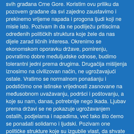
svih građana Crne Gore. Koristim ovu priliku da
pozovem građane da svi zajedno zaustavimo i
prekinemo vrijeme napada i progona ljudi koji ne
misle isto. Pozivam ih da ne podliježu pritiscima
određenih političkih struktura koje žele da nas
dijele zarad ličnih interesa. Okrenimo se
ekonomskom oporavku države, pomirenju,
povratimo dobre međuljudske odnose, budimo
tolerantni jedni prema drugima. Drugačija mišljenja
iznosimo na civilizovan način, ne ugrožavajući
ostale. Vratimo se normalnom ponašanju i
podstičimo one istinske vrijednosti zasnovane na
međusobnom uvažavanju, podršci i poštovanju, a
koje su nam, danas, potrebnije nego ikada. Ljubav
prema državi se ne pokazuje ugrožavanjem
ostalih, podjelama i napadima, već tako što ćemo
se ponašati solidarno i ljudski. Pozivam one
političke strukture koje su izgubile vlast, da shvate