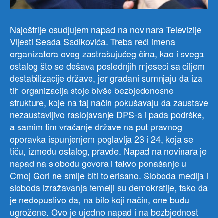
Najoštrije osudjujem napad na novinara Televizije
Vijesti Seada Sadikovića. Treba reći imena
organizatora ovog zastrašujućeg čina, kao i svega
ostalog što se dešava poslednjih mjeseci sa ciljem
destabilizacije države, jer građani sumnjaju da iza
tih organizacija stoje bivše bezbjedonosne
strukture, koje na taj način pokušavaju da zaustave
nezaustavljivo raslojavanje DPS-a i pada podrške,
a samim tim vraćanje države na put pravnog
oporavka ispunjenjem poglavlja 23 i 24, koja se
tiču, između ostalog, pravde. Napad na novinara je
napad na slobodu govora i takvo ponašanje u
Crnoj Gori ne smije biti tolerisano. Sloboda medija i
sloboda izražavanja temelji su demokratije, tako da
je nedopustivo da, na bilo koji način, one budu
ugrožene. Ovo je ujedno napad i na bezbjednost