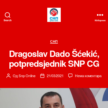
Search
Изборник
СНП
Категорије
СНП
Dragoslav Dado Šćekić,
potpredsjednik SNP CG
на
Од
Snp Online
21/03/2021
Нема коментара
Аутор
Датум
Dra
чланка
чланка
Dad
Šćek
potp
SN
CG