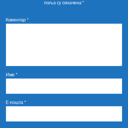
поља су означена
*
Коментар
*
Име
*
Е-пошта
*