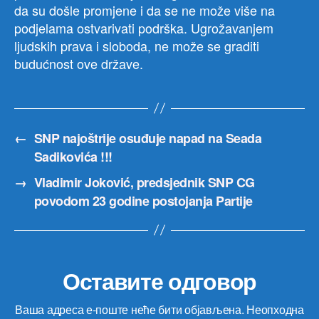
da su došle promjene i da se ne može više na
podjelama ostvarivati podrška. Ugrožavanjem
ljudskih prava i sloboda, ne može se graditi
budućnost ove države.
←
SNP najoštrije osuđuje napad na Seada
Sadikovića !!!
→
Vladimir Joković, predsjednik SNP CG
povodom 23 godine postojanja Partije
Оставите одговор
Ваша адреса е-поште неће бити објављена.
Неопходна