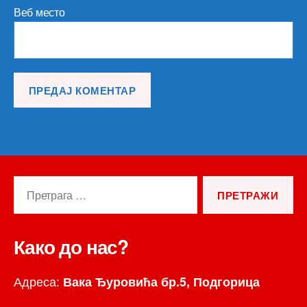
Веб место
Претрага
за:
Како до нас?
Адреса:
Вака Ђуровића бр.5, Подгорица