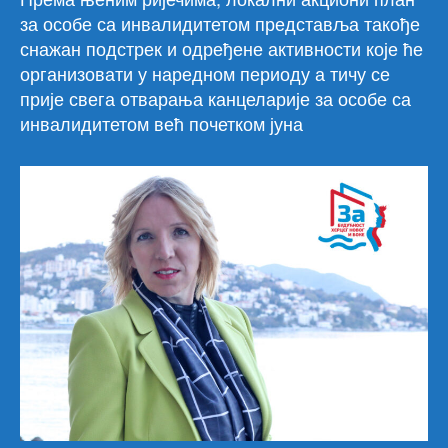
за особе са инвалидитетом представља такође
снажан подстрек и одређене активности које ће
организовати у наредном периоду а тичу се
прије свега отварања канцеларије за особе са
инвалидитетом већ почетком јуна