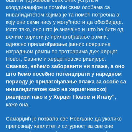
координацијом и помоћи свим особама са
инвалидитетом којима је та помоћ потребна а
коју они сами нису у могућности да обезбиједе.
Исто тако, оно што је значајно и што ће бити од
велике користи је прилагођавање рампи,
односно прилагођавање јавних површина
изградњом рампи по тротоарима дуж Херцег
Новог, Савине и херцегновске ривијере.
Свакако, нећемо заборавити ни плаже, а оно
што ћемо посебно потенцирати у наредном
периоду је прилагођавање плажа за особе са
инвалидитетом како на херцегновској
ривијери тако и у Херцег Новом и Игалу“,
каже она.
Самарџић је позвала све Новљане да уколико
препознају квалитет и сигурност за све оне