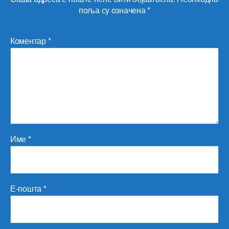
поља су означена
*
Коментар
*
Име
*
Е-пошта
*