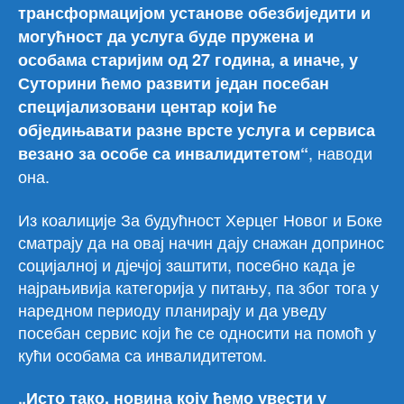
трансформацијом установе обезбиједити и
могућност да услуга буде пружена и
особама старијим од 27 година, а иначе, у
Суторини ћемо развити један посебан
специјализовани центар који ће
обједињавати разне врсте услуга и сервиса
, наводи
везано за особе са инвалидитетом“
она.
Из коалиције За будућност Херцег Новог и Боке
сматрају да на овај начин дају снажан допринос
социјалној и дјечјој заштити, посебно када је
најрањивија категорија у питању, па због тога у
наредном периоду планирају и да уведу
посебан сервис који ће се односити на помоћ у
кући особама са инвалидитетом.
„Исто тако, новина коју ћемо увести у