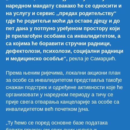
наредном мандату свакако ће се односити и
на услугу и сервис ,,предах родитељству“
гдје ће родитељи моћи да оставе дјецу и до
пет дана у потпуно уређеном простору који
је прилагођен особама са инвалидитетом, а
са којима ће боравити стручни радници,
дефектолози, психолози, социјални радници
рекла је Самарџић.
и медицинско особље“,
Према њеним ријечима, локални акциони план
за особе са инвалидитетом представља такође
снажан подстрек и одређене активности које ће
организовати у наредном периоду а тичу се
прије свега отварања канцеларије за особе са
инвалидитетом већ почетком јуна.
„Ту ћемо се поред основне базе података
бавити пружањем свих оних услуга и