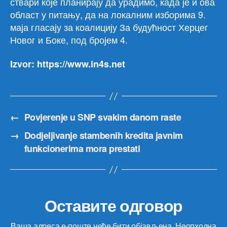
ствари које планирају да урадимо, када је и ова
област у питању, да на локалним изборима 9.
маја гласају за коалицију За будућност Херцег
Новог и Боке, под бројем 4.
Izvor: https://www.in4s.net
←
Povjerenje u SNP svakim danom raste
→
Dodjeljivanje stambenih kredita javnim
funkcionerima mora prestati
Оставите одговор
Ваша адреса е-поште неће бити објављена.
Неопходна