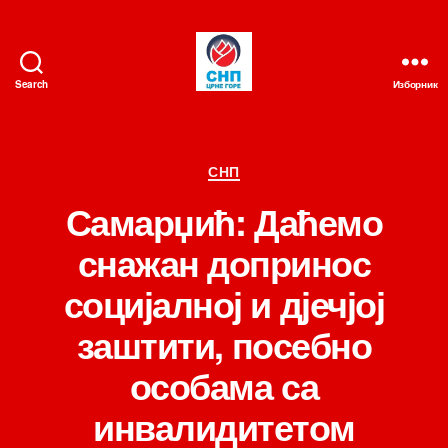
Search
Изборник
СНП
Категорије
СНП
Самарџић: Даћемо
снажан допринос
социјалној и дјечјој
заштити, посебно
особама са
инвалидитетом