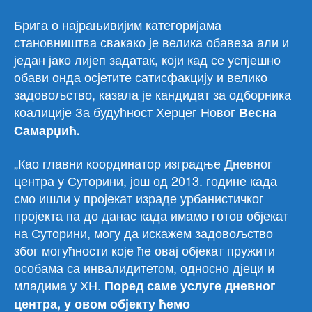
Брига о најрањивијим категоријама
становништва свакако је велика обавеза али и
један јако лијеп задатак, који кад се успјешно
обави онда осјетите сатисфакцију и велико
задовољство, казала је кандидат за одборника
коалиције За будућност Херцег Новог
Весна
Самарџић.
„Као главни координатор изградње Дневног
центра у Суторини, још од 2013. године када
смо ишли у пројекат израде урбанистичког
пројекта па до данас када имамо готов објекат
на Суторини, могу да искажем задовољство
због могућности које ће овај објекат пружити
особама са инвалидитетом, односно дјеци и
младима у ХН.
Поред саме услуге дневног
центра, у овом објекту ћемо