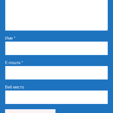
Име
*
Е-пошта
*
Веб место