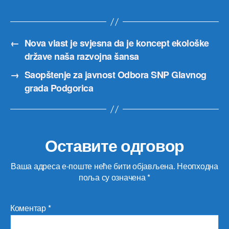
←
Nova vlast je svjesna da je koncept ekološke
države naša razvojna šansa
→
Saopštenje za javnost Odbora SNP Glavnog
grada Podgorica
Оставите одговор
Ваша адреса е-поште неће бити објављена.
Неопходна
поља су означена
*
Коментар
*