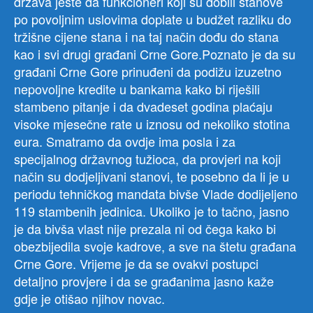
država jeste da funkcioneri koji su dobili stanove
po povoljnim uslovima doplate u budžet razliku do
tržišne cijene stana i na taj način dođu do stana
kao i svi drugi građani Crne Gore.Poznato je da su
građani Crne Gore prinuđeni da podižu izuzetno
nepovoljne kredite u bankama kako bi riješili
stambeno pitanje i da dvadeset godina plaćaju
visoke mjesečne rate u iznosu od nekoliko stotina
eura. Smatramo da ovdje ima posla i za
specijalnog državnog tužioca, da provjeri na koji
način su dodjeljivani stanovi, te posebno da li je u
periodu tehničkog mandata bivše Vlade dodijeljeno
119 stambenih jedinica. Ukoliko je to tačno, jasno
je da bivša vlast nije prezala ni od čega kako bi
obezbijedila svoje kadrove, a sve na štetu građana
Crne Gore. Vrijeme je da se ovakvi postupci
detaljno provjere i da se građanima jasno kaže
gdje je otišao njihov novac.