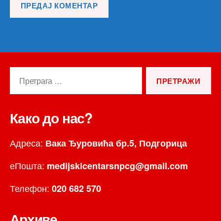
Претрага
за:
Како до нас?
Адреса:
Вака Ђуровића бр.5, Подгорица
еПошта:
medijskicentarsnpcg@gmail.com
Телефон:
020 682 570
Архиве