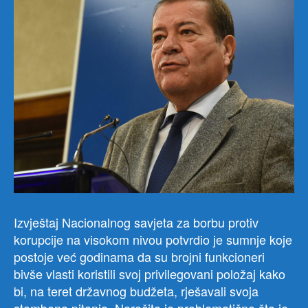
Izvještaj Nacionalnog savjeta za borbu protiv
korupcije na visokom nivou potvrdio je sumnje koje
postoje već godinama da su brojni funkcioneri
bivše vlasti koristili svoj privilegovani položaj kako
bi, na teret državnog budžeta, rješavali svoja