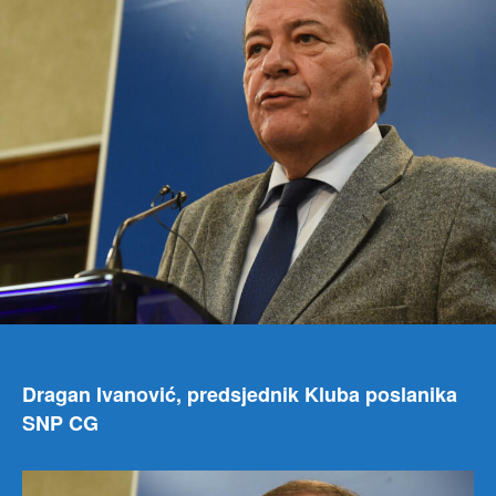
funk
bivš
vlast
kuka
za
drž
Dragan Ivanović, predsjednik Kluba poslanika
SNP CG