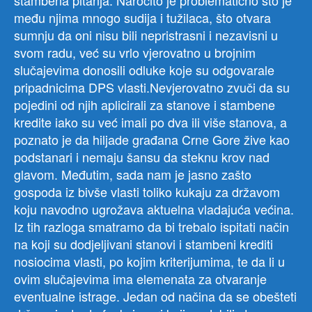
stambena pitanja. Naročito je problematično što je
među njima mnogo sudija i tužilaca, što otvara
sumnju da oni nisu bili nepristrasni i nezavisni u
svom radu, već su vrlo vjerovatno u brojnim
slučajevima donosili odluke koje su odgovarale
pripadnicima DPS vlasti.Nevjerovatno zvuči da su
pojedini od njih aplicirali za stanove i stambene
kredite iako su već imali po dva ili više stanova, a
poznato je da hiljade građana Crne Gore žive kao
podstanari i nemaju šansu da steknu krov nad
glavom. Međutim, sada nam je jasno zašto
gospoda iz bivše vlasti toliko kukaju za državom
koju navodno ugrožava aktuelna vladajuća većina.
Iz tih razloga smatramo da bi trebalo ispitati način
na koji su dodjeljivani stanovi i stambeni krediti
nosiocima vlasti, po kojim kriterijumima, te da li u
ovim slučajevima ima elemenata za otvaranje
eventualne istrage. Jedan od načina da se obešteti