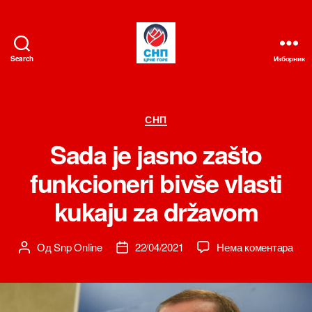
Search
Изборник
СНП
Категорије
СНП
Sada je jasno zašto
funkcioneri bivše vlasti
kukaju za državom
на
Од
Snp Online
22/04/2021
Нема коментара
Аутор
Датум
Sad
чланка
чланка
je
jasn
zašt