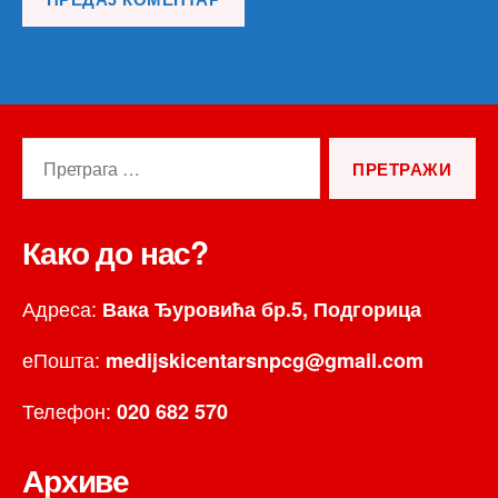
Претрага
за:
Како до нас?
Адреса:
Вака Ђуровића бр.5, Подгорица
еПошта:
medijskicentarsnpcg@gmail.com
Телефон:
020 682 570
Архиве