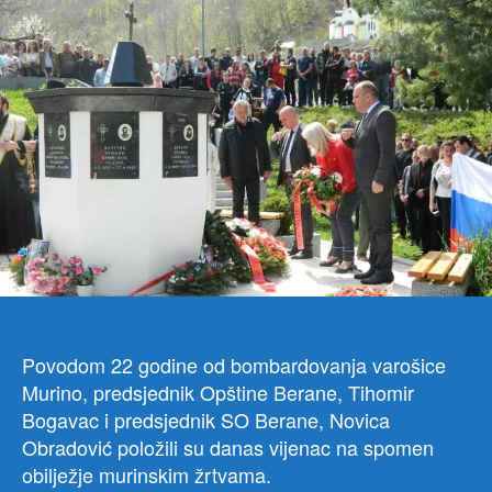
pred
Skup
polož
vije
na
spo
mur
žrt
Povodom 22 godine od bombardovanja varošice
Murino, predsjednik Opštine Berane, Tihomir
Bogavac i predsjednik SO Berane, Novica
Obradović položili su danas vijenac na spomen
obilježje murinskim žrtvama.