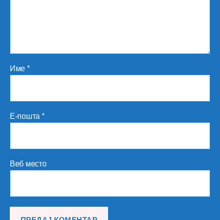
Име
*
Е-пошта
*
Веб место