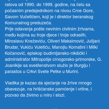
ratova od 1990. do 1999. godine, na čelu sa
počasnim predsjednikom na nivou Crne Gore,
Savom Vučetićem, koji je i direktor beranskog
Komunalnog preduzeća.
Prije odavanja pošte nevinim civilnim žrtvama,
među kojima su troje djece i troje odraslih,
Miroslavu Kneževiću, Oliveri Maksimović, Julijani
Brudar, Vukiću Vuletiću, Manojlu Komatini i Milki
Kočanović, episkop budimljansko-nikšićki i
administrator Mitropolije crnogorsko-primorske, G.
Joanikije sa sveštenstvom služio je liturgiju i
parastos u Crkvi Svete Petke u Murini.
Vladika je kazao da sjećanje na žrtve mnogo
obavezuje, na hrišćansko pamćenje i vrline, i
pozvao da živimo u miru i slozi.