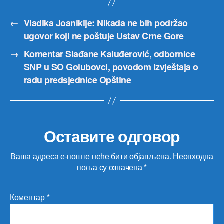
←
Vladika Joanikije: Nikada ne bih podržao
ugovor koji ne poštuje Ustav Crne Gore
→
Komentar Slađane Kaluđerović, odbornice
SNP u SO Golubovci, povodom Izvještaja o
radu predsjednice Opštine
Оставите одговор
Ваша адреса е-поште неће бити објављена.
Неопходна
поља су означена
*
Коментар
*