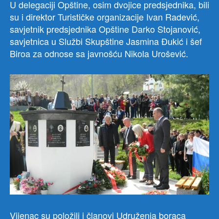
U delegaciji Opštine, osim dvojice predsjednika, bili
su i direktor Turističke organizacije Ivan Radević,
savjetnik predsjednika Opštine Darko Stojanović,
savjetnica u Službi Skupštine Jasmina Đukić i šef
Biroa za odnose sa javnošću Nikola Urošević.
Vijenac su položili i članovi Udruženja boraca