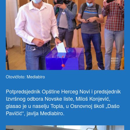
Otovićfoto: Mediabiro
Potpredsjednik Opštine Herceg Novi i predsjednik
Izvršnog odbora Novske liste, Miloš Konjević,
glasao je u naselju Topla, u Osnovnoj školi „Dašo
Pavičić“, javlja Mediabiro.