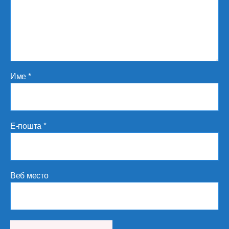
Име
*
Е-пошта
*
Веб место