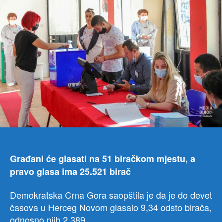
do
10
sati
17,3
odst
Građani će glasati na 51 biračkom mjestu, a
pravo glasa ima 25.521 birač
Demokratska Crna Gora saopštila je da je do devet
časova u Herceg Novom glasalo 9,34 odsto birača,
odnosno njih 2.389.