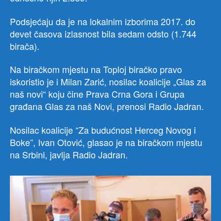
Podsjećaju da je na lokalnim izborima 2017. do
devet časova izlasnost bila sedam odsto (1.744
birača).
Na biračkom mjestu na Toploj biračko pravo
iskoristio je i Milan Zarić, nosilac koalicije „Glas za
naš novi“ koju čine Prava Crna Gora i Grupa
građana Glas za naš Novi, prenosi Radio Jadran.
Nosilac koalicije “Za budućnost Herceg Novog i
Boke”, Ivan Otović, glasao je na biračkom mjestu
na Srbini, javlja Radio Jadran.