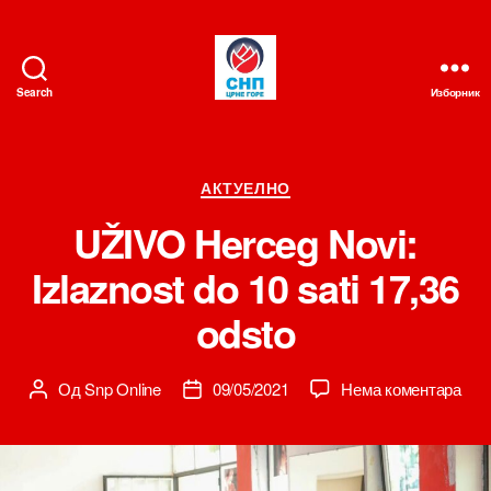
Search
Изборник
СНП
Категорије
АКТУЕЛНО
UŽIVO Herceg Novi:
Izlaznost do 10 sati 17,36
odsto
на
Од
Snp Online
09/05/2021
Нема коментара
Аутор
Датум
UŽI
чланка
чланка
Her
Novi
Izla