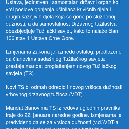
Ustava, jedinstven i samostalan državni organ koji
vrši poslove gonjenja učinilaca krivičnih djela i
drugih kažnjivih djela koja se gone po službenoj
dužnosti, a da samostalnost Državnog tužilaštva
obezbjedjuje Tužilački savjet, kako to nalaže član
136 stav 1 Ustava Crne Gore.
Izmjenama Zakona je, između ostalog, predloženo
da članovima sadašnjeg Tužilačkog savjeta
prestaje mandat proglašenjem novog Tužilačkog
savjeta (TS).
Novi TS bi odmah odredio i novog vršioca dužnosti
vrhovnog državnog tužioca (VDT).
Mandat članovima TS iz redova uglednih pravnika
traje do 22. januara naredne godine. Izmjenama je
predviđeno da se za vršioca dužnosti (v.d.)VDT-a