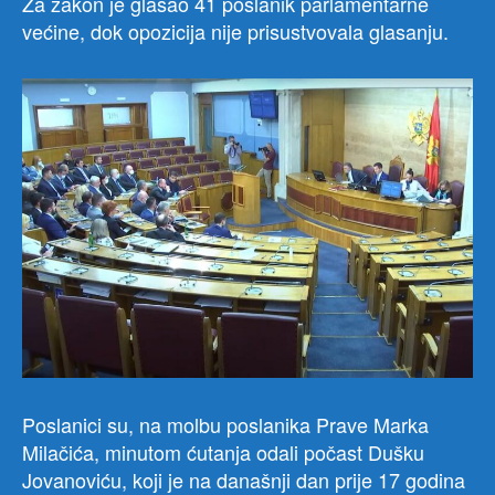
Za zakon je glasao 41 poslanik parlamentarne
većine, dok opozicija nije prisustvovala glasanju.
Poslanici su, na molbu poslanika Prave Marka
Milačića, minutom ćutanja odali počast Dušku
Jovanoviću, koji je na današnji dan prije 17 godina