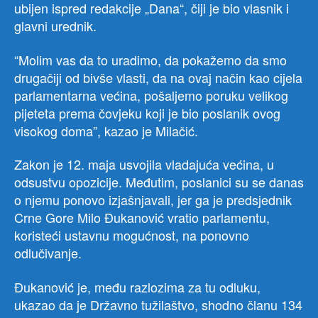
ubijen ispred redakcije „Dana“, čiji je bio vlasnik i
glavni urednik.
“Molim vas da to uradimo, da pokažemo da smo
drugačiji od bivše vlasti, da na ovaj način kao cijela
parlamentarna većina, pošaljemo poruku velikog
pijeteta prema čovjeku koji je bio poslanik ovog
visokog doma”, kazao je Milačić.
Zakon je 12. maja usvojila vladajuća većina, u
odsustvu opozicije. Međutim, poslanici su se danas
o njemu ponovo izjašnjavali, jer ga je predsjednik
Crne Gore Milo Đukanović vratio parlamentu,
koristeći ustavnu mogućnost, na ponovno
odlučivanje.
Đukanović je, među razlozima za tu odluku,
ukazao da je Državno tužilaštvo, shodno članu 134