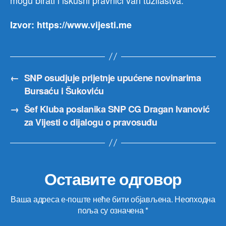
mogu birati i iskusni pravnici van tužilaštva.
Izvor: https://www.vijesti.me
←
SNP osudjuje prijetnje upućene novinarima
Bursaću i Šukoviću
→
Šef Kluba poslanika SNP CG Dragan Ivanović
za Vijesti o dijalogu o pravosuđu
Оставите одговор
Ваша адреса е-поште неће бити објављена.
Неопходна
поља су означена
*