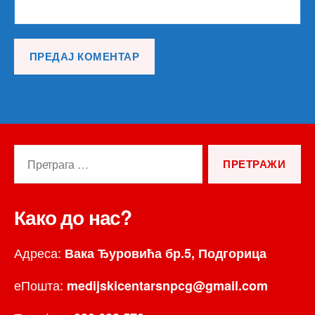
Претрага
за:
Како до нас?
Адреса:
Вака Ђуровића бр.5, Подгорица
еПошта:
medijskicentarsnpcg@gmail.com