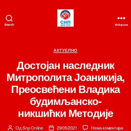
Search
Изборник
СНП
Категорије
АКТУЕЛНО
Достојан наследник
Митрополита Јоаникија,
Преосвећени Владика
будимљанско-
никшићки Методије
на
Од
Snp Online
29/05/2021
Нема коментара
Аутор
Датум