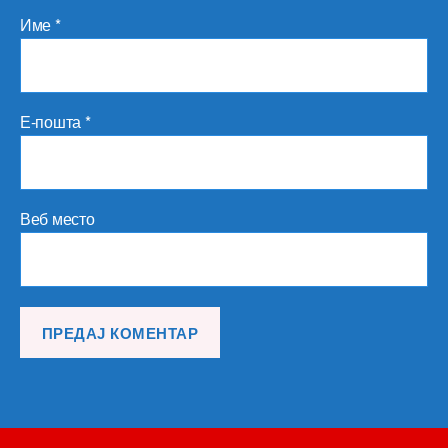
Име
*
Е-пошта
*
Веб место