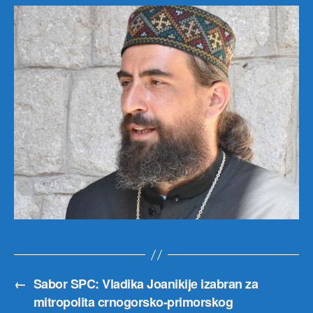
←
Sabor SPC: Vladika Joanikije izabran za
mitropolita crnogorsko-primorskog