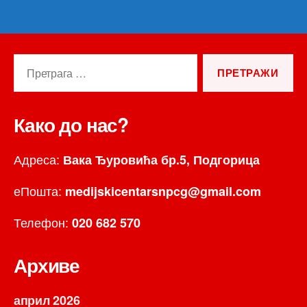
Претрага
за:
Како до нас?
Адреса:
Вака Ђуровића бр.5, Подгорица
еПошта:
medijskicentarsnpcg@gmail.com
Телефон:
020 682 570
Архиве
април 2026