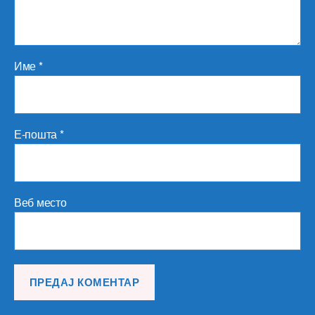
Име
*
Е-пошта
*
Веб место