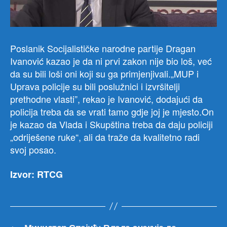
Poslanik Socijalističke narodne partije Dragan
Ivanović kazao je da ni prvi zakon nije bio loš, već
da su bili loši oni koji su ga primjenjivali.„MUP i
Uprava policije su bili poslužnici i izvršitelji
prethodne vlasti”, rekao je Ivanović, dodajući da
policija treba da se vrati tamo gdje joj je mjesto.On
je kazao da Vlada i Skupština treba da daju policiji
„odriješene ruke“, ali da traže da kvalitetno radi
svoj posao.
Izvor: RTCG