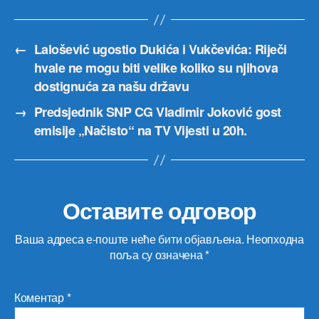
←
Lalošević ugostio Dukića i Vukčevića: Riječi
hvale ne mogu biti velike koliko su njihova
dostignuća za našu državu
→
Predsjednik SNP CG Vladimir Joković gost
emisije „Načisto“ na TV Vijesti u 20h.
Оставите одговор
Ваша адреса е-поште неће бити објављена.
Неопходна
поља су означена
*
Коментар
*