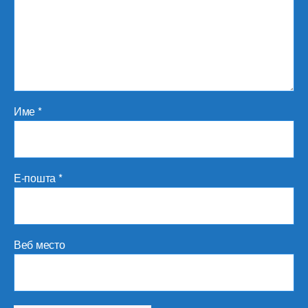
Име
*
Е-пошта
*
Веб место