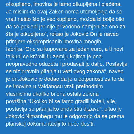
otkupljeno, imovina je tamo otkupljena i plaćena.
Ja mislim da ovaj Zakon nema utemeljenja da se
vrati nešto što je već kupljeno, možda bi bolje bilo
da se pokloni jer nije privedeno namjeni za ono za
šta je otkupljeno“, rekao je Joković.On je naveo
primjere eksproprisanih imovina mnogih
fabrika.“One su kupovane za jedan euro, a ti novi
tajkuni se krčmili tu zemlju kojima je ona
neopravedno oduzeta i prodavali je dalje. Postavlja
se niz pravnih pitanja u vezi ovog zakona“, naveo
je on.Joković je dodao da je u potpunosti za to da
se imovina u Valdanosu vrati prethodnim
vlasnicima ukoliko bi ona ostala zelena
površina.“Ukoliko bi se tamo gradili hoteli, vile,
postavlja se pitanja ko onda štiti državu“, pitao je
Joković.Nimanbegu mu je odgovorio da se prema
planskoj dokumentaciji to neće desiti.