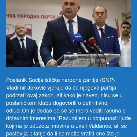
Poslanik Socijalističke narodne partije (SNP)
Vladimir Joković vjeruje da će njegova partija
podržati ovaj zakon, ali kako je naveo, nisu se u
poslaničkom klubu dogovorili o definitivnoj
odluci.On je dodao da se se mora voditi računa o
državnim interesima.“Razumijem u potpunosti ljude
kojima je oduzeta imovina u uvali Valdanos, ali se
postavlja pitanje da li se može vratiti ono što je