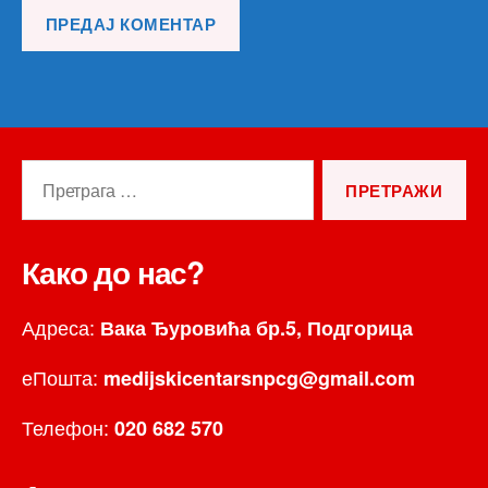
Претрага
за:
Како до нас?
Адреса:
Вака Ђуровића бр.5, Подгорица
еПошта:
medijskicentarsnpcg@gmail.com
Телефон:
020 682 570