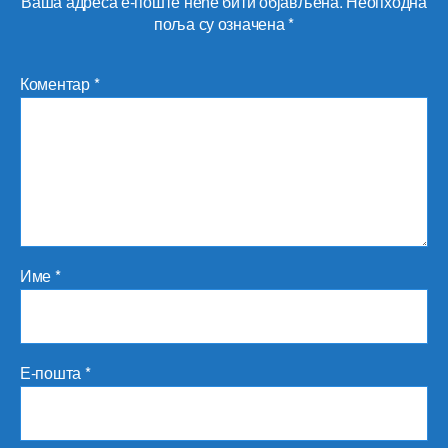
Ваша адреса е-поште неће бити објављена.
Неопходна
поља су означена
*
Коментар
*
Име
*
Е-пошта
*