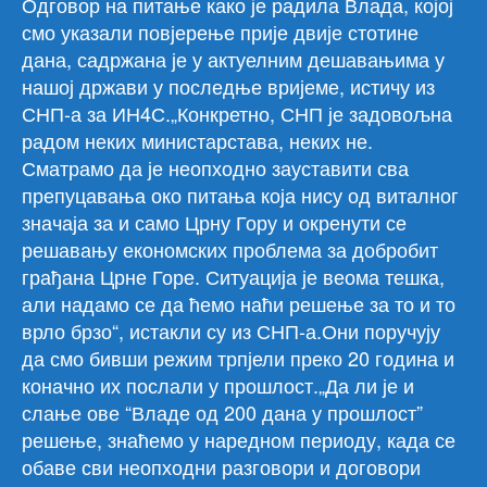
Одговор на питање како је радила Влада, којој
смо указали повјерење прије двије стотине
дана, садржана је у актуелним дешавањима у
нашој држави у последње вријеме, истичу из
СНП-а за ИН4С.„Конкретно, СНП је задовољна
радом неких министарстава, неких не.
Сматрамо да је неопходно зауставити сва
препуцавања око питања која нису од виталног
значаја за и само Црну Гору и окренути се
решавању економских проблема за добробит
грађана Црне Горе. Ситуација је веома тешка,
али надамо се да ћемо наћи решење за то и то
врло брзо“, истакли су из СНП-а.Они поручују
да смо бивши режим трпјели преко 20 година и
коначно их послали у прошлост.„Да ли је и
слање ове “Владе од 200 дана у прошлост”
решење, знаћемо у наредном периоду, када се
обаве сви неопходни разговори и договори