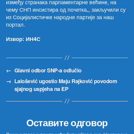
између странака парламентарне већине, на
чему СНП инсистира од почетка„, закључили су
из Социјалистичке народне партије за наш
портал.
Извор: ИН4С
←
Glavni odbor SNP-a odlučio
→
Lalošević ugostio Maju Rajković povodom
sjajnog uspjeha na EP
Оставите одговор