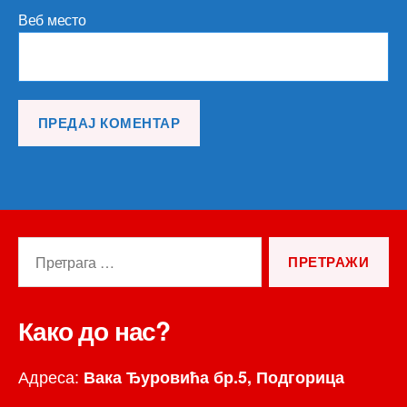
Веб место
Претрага
за:
Како до нас?
Адреса:
Вака Ђуровића бр.5, Подгорица