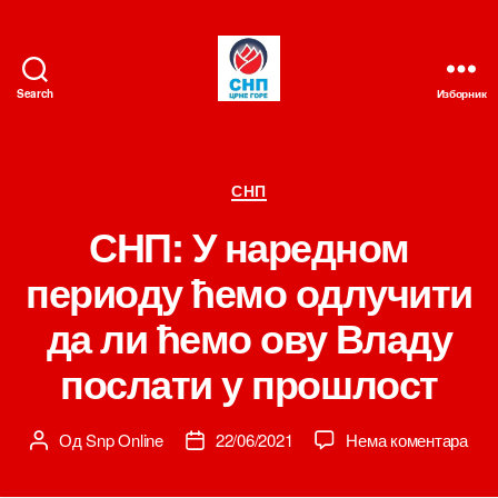
Search
Изборник
СНП
Категорије
СНП
СНП: У наредном
периоду ћемо одлучити
да ли ћемо ову Владу
послати у прошлост
на
Од
Snp Online
22/06/2021
Нема коментара
Аутор
Датум
СНП
чланка
чланка
У