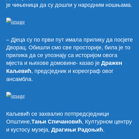
је чињеница да су дошли у народним ношњама.
– Дјеца су по први пут имала прилику да посјете
Дворац. Обишли смо све просторије, била је то
прилика да се упознају са историјом овога
мјеста и њихове домовине- казао је
Дражен
, предсједник и кореограф овог
Каљевић
ансамбла.
Каљевић се захвалио потпредсједници
Општине,
, Културном центру
Тањи Спичановић
и кустосу музеја,
.
Драгињи Радоњић