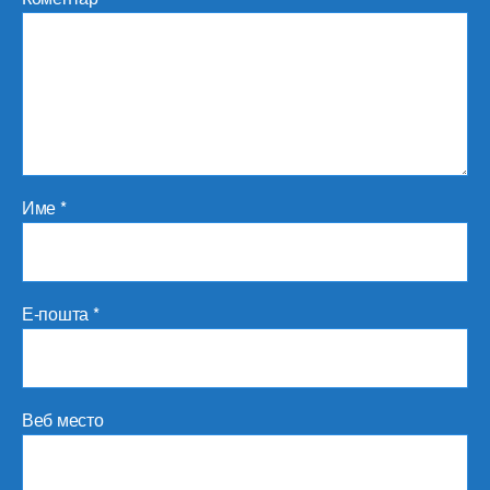
Име
*
Е-пошта
*
Веб место