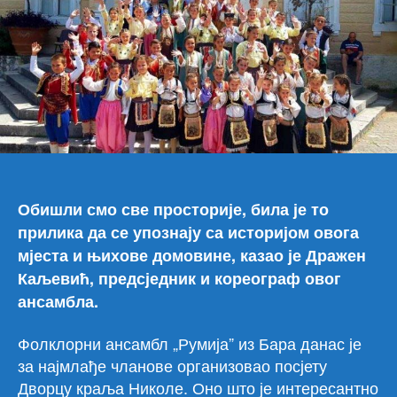
пос
дво
кра
Ник
Обишли смо све просторије, била је то
прилика да се упознају са историјом овога
мјеста и њихове домовине, казао је Дражен
Каљевић, предсједник и кореограф овог
ансамбла.
Фолклорни ансамбл „Румија” из Бара данас је
за најмлађе чланове организовао посјету
Дворцу краља Николе. Оно што је интересантно