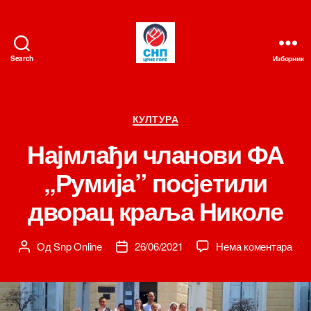
Search
Изборник
СНП
Категорије
КУЛТУРА
Најмлађи чланови ФА
„Румија” посјетили
дворац краља Николе
на
Од
Snp Online
26/06/2021
Нема коментара
Аутор
Датум
Нај
чланка
чланка
чла
ФА
„Рум