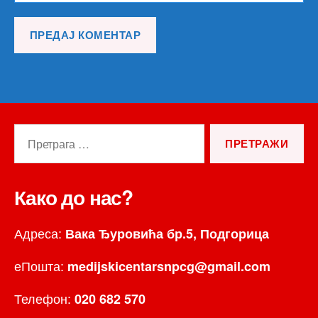
Претрага
за:
Како до нас?
Адреса:
Вака Ђуровића бр.5, Подгорица
еПошта:
medijskicentarsnpcg@gmail.com
Телефон:
020 682 570