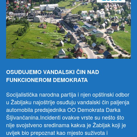
OSUĐUJEMO VANDALSKI ČIN NAD
FUNKCIONEROM DEMOKRATA
Socijalistička narodna partija i njen opštinski odbor
u Žabljaku najoštrije osuđuju vandalski čin paljenja
automobila predsjednika OO Demokrata Darka
Šljivančanina.Incidenti ovakve vrste su nešto što
nije svojstveno sredinama kakva je Žabljak koji je
uvijek bio prepoznat kao mjesto suživota i