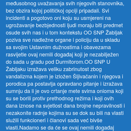
međusobnog uvažavanja svih njegovih stanovnika,
bez obzira kojoj političkoj opciji pripadali. Svi
incidenti a pogotovo oni koju su usmjereni na
ugrožavanje bezbjednosti ljudi moraju biti predmet
osude svih nas i u tom kontekstu OO SNP Žabljak
poziva sve nadležne organe i policiju da u skladu
sa svojim Ustavnim dužnostima i obavezama
rasvijetle ovaj nemili događaj koji je nezabilježen
do sada u gradu pod Durmitorom.OO SNP U
Žabljaku izražava veliku zabrinutost zbog
vandalizma kojem je izložen Šljivačanin i njegova i
porodica pa postavlja opravdano pitanje i izražava
sumnju da li je ovo crtanje mete svima onioma koji
su se borili protiv prethodnog režima i koji ovih
dana iznose na svjetlost dana brojne nepravilnosti i
nezakonite radnje kojima su se dok su bili na vlasti
služili funkcioneri i članovi sada već bivše
vlasti.Nadamo se da će se ovaj nemili događaj