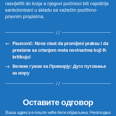
rasvijetliti do kraja a njegovi počinioci biti najoštrije
sankcionisani u skladu sa važećim pozitivno-
pravnim propisima.
←
Paunović: Nova vlast da promijeni praksu i da
prestane sa crtanjem meta novinarima koji ih
kritikuju!
→
Велике гужве ка Приморју: Дуго путовање
ка мору
Оставите одговор
Ваша адреса е-поште неће бити објављена.
Неопходна