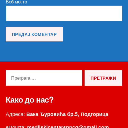
Веб место
Претрага
за:
Како до нас?
Адреса:
Вака Ђуровића бр.5, Подгорица
еПошта:
medijskicentarsnpcg@gmail.com