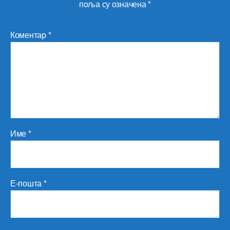
поља су означена
*
Коментар
*
Име
*
Е-пошта
*