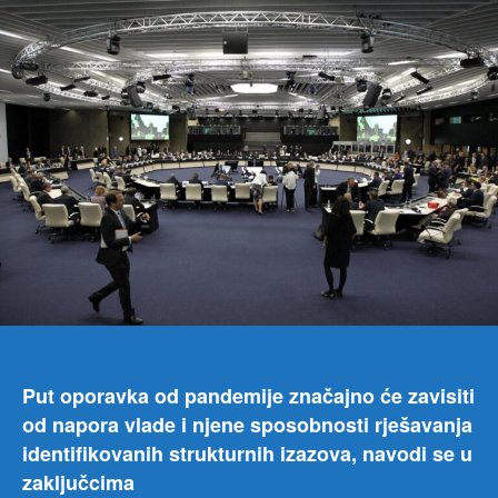
za
dijal
EU:
Opo
Crn
Gor
zavi
od
bor
prot
koru
Put oporavka od pandemije značajno će zavisiti
od napora vlade i njene sposobnosti rješavanja
identifikovanih strukturnih izazova, navodi se u
zaključcima