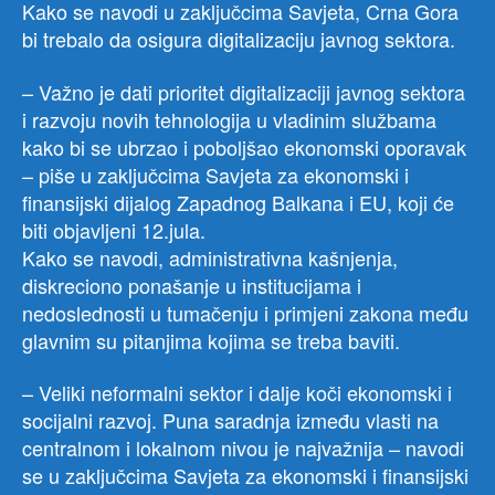
Kako se navodi u zaključcima Savjeta, Crna Gora
bi trebalo da osigura digitalizaciju javnog sektora.
– Važno je dati prioritet digitalizaciji javnog sektora
i razvoju novih tehnologija u vladinim službama
kako bi se ubrzao i poboljšao ekonomski oporavak
– piše u zaključcima Savjeta za ekonomski i
finansijski dijalog Zapadnog Balkana i EU, koji će
biti objavljeni 12.jula.
Kako se navodi, administrativna kašnjenja,
diskreciono ponašanje u institucijama i
nedoslednosti u tumačenju i primjeni zakona među
glavnim su pitanjima kojima se treba baviti.
– Veliki neformalni sektor i dalje koči ekonomski i
socijalni razvoj. Puna saradnja između vlasti na
centralnom i lokalnom nivou je najvažnija – navodi
se u zaključcima Savjeta za ekonomski i finansijski