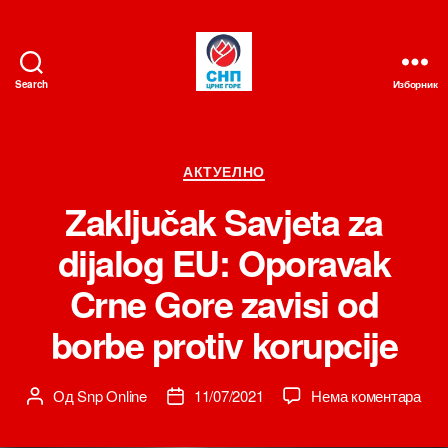
Search
Изборник
СНП
Категорије
АКТУЕЛНО
Zaključak Savjeta za
dijalog EU: Oporavak
Crne Gore zavisi od
borbe protiv korupcije
на
Од
Snp Online
11/07/2021
Нема коментара
Аутор
Датум
Zakl
чланка
чланка
Savj