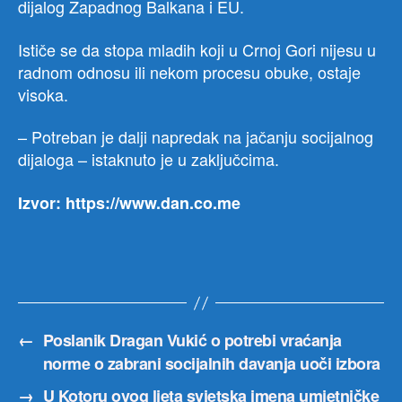
dijalog Zapadnog Balkana i EU.
Ističe se da stopa mladih koji u Crnoj Gori nijesu u
radnom odnosu ili nekom procesu obuke, ostaje
visoka.
– Potreban je dalji napredak na jačanju socijalnog
dijaloga – istaknuto je u zaključcima.
Izvor: https://www.dan.co.me
←
Poslanik Dragan Vukić o potrebi vraćanja
norme o zabrani socijalnih davanja uoči izbora
→
U Kotoru ovog ljeta svjetska imena umjetničke