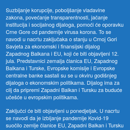
Suzbijanje korupcije, poboljšanje vladavine
zakona, povećanje transparentnosti, jačanje
institucija i socijalnog dijaloga, pomoći će oporavku
Crne Gore od pandemije virusa korona. To se
navodi u nacrtu zaključaka o stanju u Crnoj Gori
Savjeta za ekonomski i finansijski dijalog
Zapadnog Balkana i EU, koji će biti objavljeni 12.
jula. Predstavnici zemalja članica EU, Zapadnog
Balkana i Turske, Evropske komisije i Evropske
centralne banke sastali su se u okviru godišnjeg
dijaloga o ekonomskim politikama. Dijalog ima za
cilj da pripremi Zapadni Balkan i Tursku za buduće
učešće u evropskim politikama.
Zaključci će biti objavljeni u ponedjeljak. U nacrtu
se navodi da je izbijanje pandemije Kovid-19
suočilo zemlje članice EU, Zapadni Balkan i Tursku