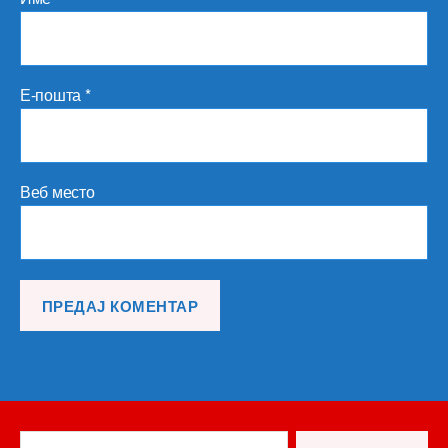
Е-пошта
*
Веб место
Претрага