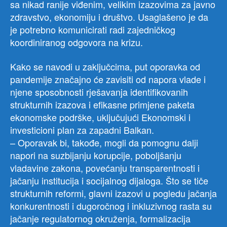
sa nikad ranije viđenim, velikim izazovima za javno
zdravstvo, ekonomiju i društvo. Usaglašeno je da
je potrebno komunicirati radi zajedničkog
koordiniranog odgovora na krizu.
Kako se navodi u zaključcima, put oporavka od
pandemije značajno će zavisiti od napora vlade i
njene sposobnosti rješavanja identifikovanih
strukturnih izazova i efikasne primjene paketa
ekonomske podrške, uključujući Ekonomski i
investicioni plan za zapadni Balkan.
– Oporavak bi, takođe, mogli da pomognu dalji
napori na suzbijanju korupcije, poboljšanju
vladavine zakona, povećanju transparentnosti i
jačanju institucija i socijalnog dijaloga. Što se tiče
strukturnih reformi, glavni izazovi u pogledu jačanja
konkurentnosti i dugoročnog i inkluzivnog rasta su
jačanje regulatornog okruženja, formalizacija