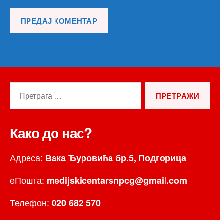
Претрага
за:
Како до нас?
Адреса:
Вака Ђуровића бр.5, Подгорица
еПошта:
medijskicentarsnpcg@gmail.com
Телефон:
020 682 570