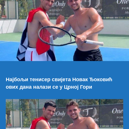
Нов
при
за
пох
на
зла
Најбољи тенисер свијета Новак Ђоковић
ових дана налази се у Црној Гори