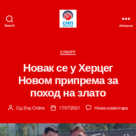
Search
Изборник
СНП
Категорије
СПОРТ
Новак се у Херцег
Новом припрема за
поход на злато
на
Од
Snp Online
17/07/2021
Нема коментара
Аутор
Датум
Нов
чланка
чланка
се
у
Хер