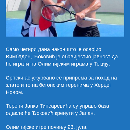
Само четири дана након што је освојио
Вимблдон, Ђоковић је обавијестио јавност да
ће играти на Олимпијским играма у Токију.
Српски ас ужурбано се припрема за поход на
злато и то на бетонским теренима у Херцег
Новом.
Терени Јанка Типсаревића су управо база
одакле ће Ђоковић кренути у Јапан.
Олимпијске игре почињу 23. јула.