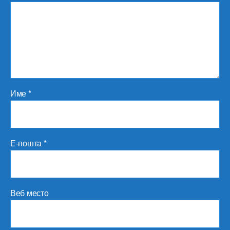
Име
*
Е-пошта
*
Веб место