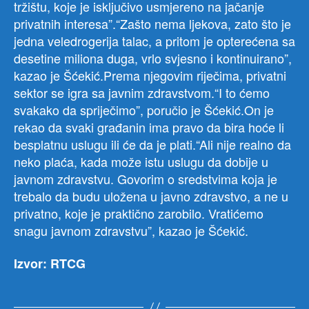
tržištu, koje je isključivo usmjereno na jačanje
privatnih interesa”.“Zašto nema ljekova, zato što je
jedna veledrogerija talac, a pritom je opterećena sa
desetine miliona duga, vrlo svjesno i kontinuirano”,
kazao je Šćekić.Prema njegovim riječima, privatni
sektor se igra sa javnim zdravstvom.“I to ćemo
svakako da spriječimo”, poručio je Šćekić.On je
rekao da svaki građanin ima pravo da bira hoće li
besplatnu uslugu ili će da je plati.“Ali nije realno da
neko plaća, kada može istu uslugu da dobije u
javnom zdravstvu. Govorim o sredstvima koja je
trebalo da budu uložena u javno zdravstvo, a ne u
privatno, koje je praktično zarobilo. Vratićemo
snagu javnom zdravstvu”, kazao je Šćekić.
Izvor: RTCG