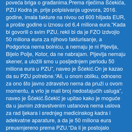
poveća briga o građanima.Prema riječima Šćekića,
PZU Kodra je, prije potpisivanja ugovora, 2016.
godine, imala fakture na nivou od 600 hiljada EUR,
a prošle godine u iznosu od 6,4 miliona eura.“Kada
bi govorili o svim PZU, rekli bi da je FZO izdvojio
50 miliona eura za njihovo fakturisanje, a
Podgorica nema bolnicu, a nemaju je ni Pljevlja,
Bijelo Polje, Kotor, da ne nabrajam. Pljevlja nemaju
skener, a uložili smo u posljednjem periodu 50
miliona eura u PZU”, naveo je Šćekić.On je kazao
da su PZU potrebne.“Ali, u onom obliku, odnosno
za ono što javno zdravstvo nema da pruži u ovom
momentu, a vrlo je mali broj nedostajućih usluga”,
naveo je Šćekić.Šćekić je upitao kako je moguće
da u javnim zdravstvenim ustanova nema uslova
za rad ljekara i srednjeg medicinskog kadra i
adekvatne aparature, a da je 50 miliona eura
preusmjereno prema PZU.“Da li je postojalo