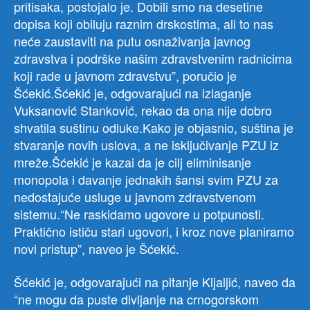
pritisaka, postojalo je. Dobili smo na desetine
dopisa koji obiluju raznim drskostima, ali to nas
neće zaustaviti na putu osnaživanja javnog
zdravstva i podrške našim zdravstvenim radnicima
koji rade u javnom zdravstvu”, poručio je
Šćekić.Šćekić je, odgovarajući na izlaganje
Vuksanović Stanković, rekao da ona nije dobro
shvatila suštinu odluke.Kako je objasnio, suština je
stvaranje novih uslova, a ne isključivanje PZU iz
mreže.Šćekić je kazai da je cilj eliminisanje
monopola i davanje jednakih šansi svim PZU za
nedostajuće usluge u javnom zdravstvenom
sistemu.“Ne raskidamo ugovore u potpunosti.
Praktično ističu stari ugovori, i kroz nove planiramo
novi pristup”, naveo je Šćekić.
Šćekić je, odgovarajući na pitanje Kljaljić, naveo da
“ne mogu da puste divljanje na crnogorskom