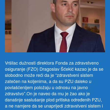
Vršilac dužnosti direktora Fonda za zdravstveno
osiguranje (FZO) Dragoslav Šćekić kazao je da se
slobodno može reći da je “zdravstveni sistem
zatečen na koljenima, a da su PZU daleko u
povlašćenijem položaju u odnosu na javno
zdravstvo”.On je naveo da mu je žao ako je
današnje saslušanje plod pritiska određenih PZU,
a ne namjere da se unaprijedi zdravstveni sistem i