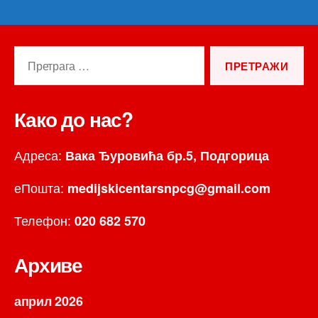
Претрага
за:
Како до нас?
Адреса:
Вака Ђуровића бр.5, Подгорица
еПошта:
medijskicentarsnpcg@gmail.com
Телефон:
020 682 570
Архиве
април 2026