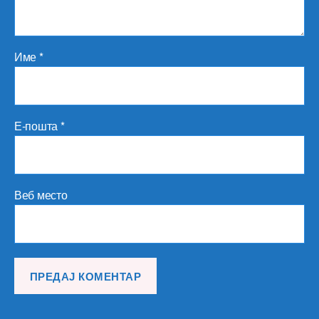
Име
*
Е-пошта
*
Веб место