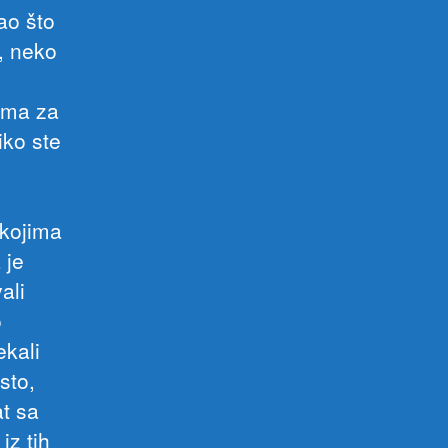
ao što
, neko
ima za
iko ste
 kojima
 je
ali
o
ekali
sto,
at sa
z tih