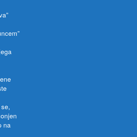
va”
suncem”
jega
jene
ste
 se,
ogonjen
p na