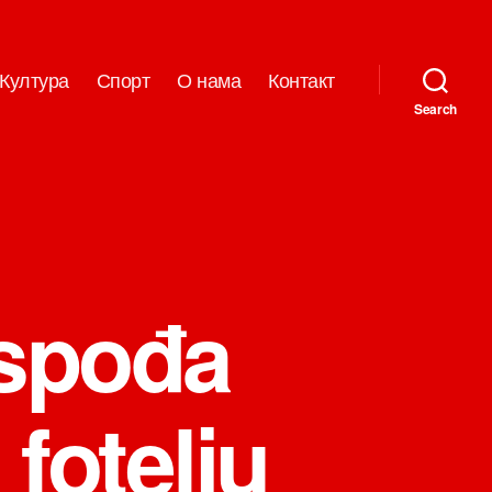
Култура
Спорт
О нама
Контакт
Search
ospođa
 fotelju