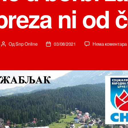
preza ni od 
Од
Snp Online
03/08/2021
Нема коментара
Аутор
Датум
чланка
чланка