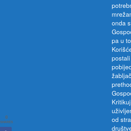
potreb
mrežam
onda st
Gospođ
pa u to
Korišć
postali
pobije
žablja
pretho
Gospođ
Kritiku
uživlje
0
od str
SHARES
društv