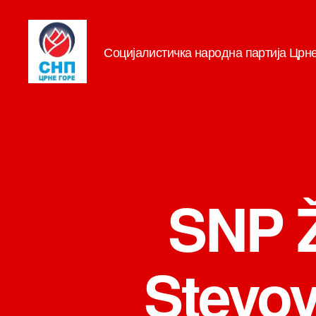
Социјалистичка народна партија Црн
СНП
SNP Ž
Stevovi