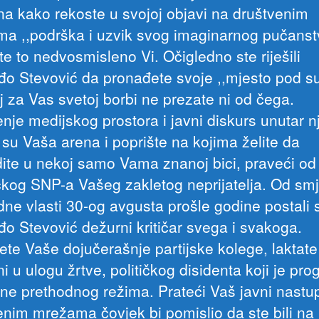
na kako rekoste u svojoj objavi na društvenim
a ,,podrška i uzvik svog imaginarnog pučanst
e to nedvosmisleno Vi. Očigledno ste riješili
o Stevović da pronađete svoje ,,mjesto pod 
j za Vas svetoj borbi ne prezate ni od čega.
enje medijskog prostora i javni diskurs unutar n
 su Vaša arena i poprište na kojima želite da
dite u nekoj samo Vama znanoj bici, praveći od
čkog SNP-a Vašeg zakletog neprijatelja. Od sm
dne vlasti 30-og avgusta prošle godine postali 
o Stevović dežurni kritičar svega i svakoga.
jete Vaše dojučerašnje partijske kolege, laktate
ni u ulogu žrtve, političkog disidenta koji je pr
ane prethodnog režima. Prateći Vaš javni nastu
enim mrežama čovjek bi pomislio da ste bili na