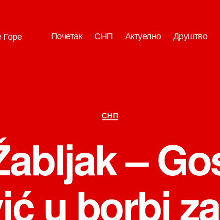
Почетак
СНП
Актуелно
Друштво
е Горе
Категорије
СНП
abljak – G
ć u borbi za