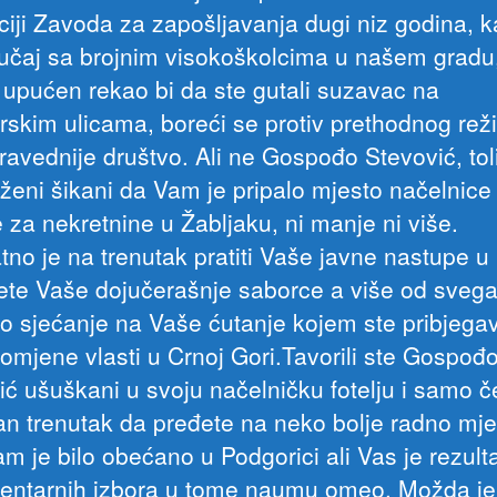
ciji Zavoda za zapošljavanja dugi niz godina, k
slučaj sa brojnim visokoškolcima u našem gradu
e upućen rekao bi da ste gutali suzavac na
rskim ulicama, boreći se protiv prethodnog rež
ravednije društvo. Ali ne Gospođo Stevović, tol
loženi šikani da Vam je pripalo mjesto načelnice
 za nekretnine u Žabljaku, ni manje ni više.
atno je na trenutak pratiti Vaše javne nastupe u
ujete Vaše dojučerašnje saborce a više od svega
o sjećanje na Vaše ćutanje kojem ste pribjegav
romjene vlasti u Crnoj Gori.Tavorili ste Gospođ
ić ušuškani u svoju načelničku fotelju i samo č
n trenutak da pređete na neko bolje radno mje
m je bilo obećano u Podgorici ali Vas je rezult
entarnih izbora u tome naumu omeo. Možda je i