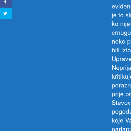
eviden
je to 
ko nij
crnogo
neko p
bili iz
Uprave
Neprij
kritik
porazn
prije p
Stevov
pogoda
koje Va
parlam