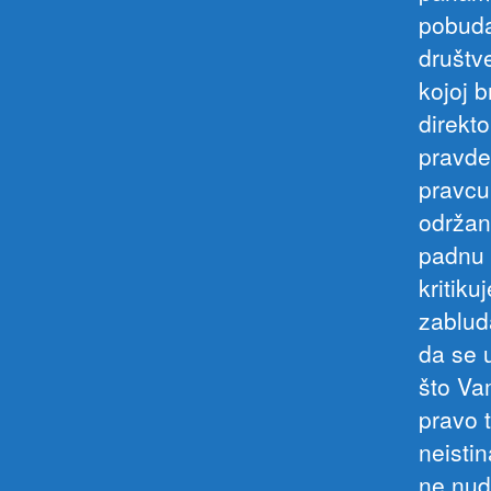
pobuda
društv
kojoj b
direkt
pravde
pravcu
održan
padnu 
kritiku
zablud
da se u
što Va
pravo t
neisti
ne nud