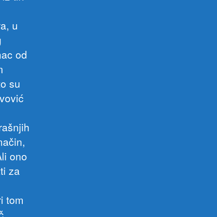
a, u
g
nac od
m
to su
vović
rašnjih
način,
Ali ono
ti za
ri tom
č.