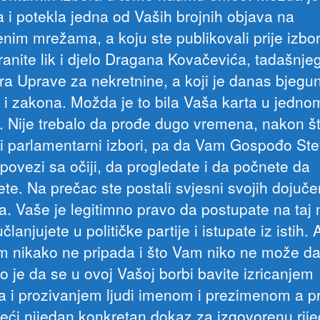
 i potekla jedna od Vaših brojnih objava na
enim mrežama, a koju ste publikovali prije izbor
ranite lik i djelo Dragana Kovačevića, tadašnje
ora Uprave za nekretnine, a koji je danas bjegu
 i zakona. Možda je to bila Vaša karta u jedno
. Nije trebalo da prođe dugo vremena, nakon š
i parlamentarni izbori, pa da Vam Gospođo Ste
povezi sa očiji, da progledate i da počnete da
jete. Na prečac ste postali svjesni svojih dojuče
a. Vaše je legitimno pravo da postupate na taj 
članjujete u političke partije i istupate iz istih. 
m nikako ne pripada i što Vam niko ne može da
o je da se u ovoj Vašoj borbi bavite izricanjem
na i prozivanjem ljudi imenom i prezimenom a p
eći nijedan konkretan dokaz za izgovorenu rije