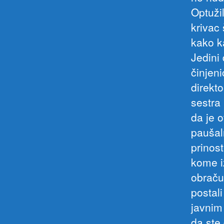
Optuži
krivac 
kako k
Jedini 
činjeni
direkt
sestra
da je 
paušal
prinost
kome i
obračun
postal
javnim
da ste