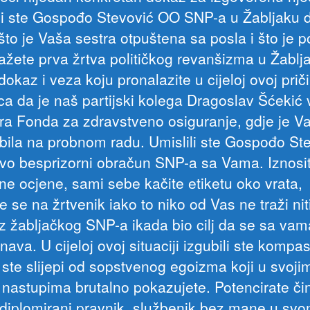
li ste Gospođo Stevović OO SNP-a u Žabljaku d
što je Vaša sestra otpuštena sa posla i što je p
ažete prva žrtva političkog revanšizma u Žablj
dokaz i veza koju pronalazite u cijeloj ovoj priči
ca da je naš partijski kolega Dragoslav Šćekić 
ora Fonda za zdravstveno osiguranje, gdje je V
 bila na probnom radu. Umislili ste Gospođo St
ovo besprizorni obračun SNP-a sa Vama. Iznosi
ne ocjene, sami sebe kačite etiketu oko vrata,
e se na žrtvenik iako to niko od Vas ne traži niti
z žabljačkog SNP-a ikada bio cilj da se sa vam
ava. U cijeloj ovoj situaciji izgubili ste kompas
i ste slijepi od sopstvenog egoizma koji u svoji
 nastupima brutalno pokazujete. Potencirate či
 diplomirani pravnik, službenik bez mane u sv