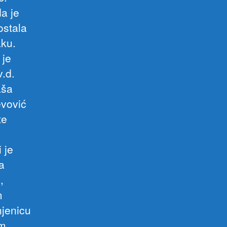
a je
ostala
aku.
 je
v.d.
aša
evović
te
 je
a
,
m
njenicu
om