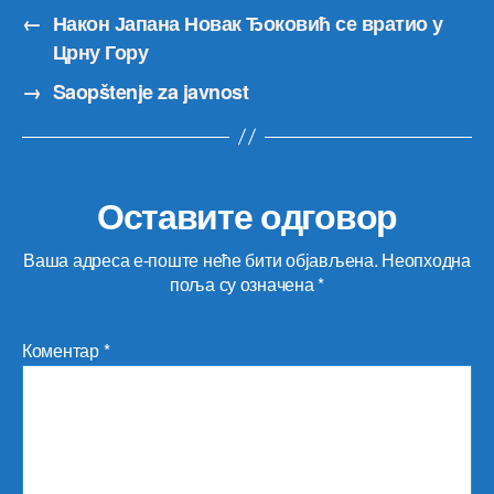
←
Након Јапана Новак Ђоковић се вратио у
Црну Гору
→
Saopštenje za javnost
Оставите одговор
Ваша адреса е-поште неће бити објављена.
Неопходна
поља су означена
*
Коментар
*