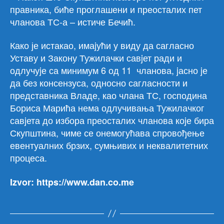
правника, биће проглашени и преосталих пет
чланова ТС-а – истиче Бечић.
Како је истакао, имаjући у виду да сагласно
Уставу и Закону Тужилачки савjет ради и
одлучуjе са минимум 6 од 11 чланова, jасно jе
да без консензуса, односно сагласности и
представника Владе, као члана ТС, господина
Бориса Марића нема одлучивања Тужилачког
савjета до избора преосталих чланова коjе бира
Скупштина, чиме се онемогућава спровођење
евентуалних брзих, сумњивих и неквалитетних
процеса.
Izvor: https://www.dan.co.me