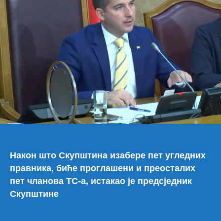
Након што Скупштина изабере пет угледних
правника, биће проглашени и преосталих
пет чланова ТС-а, истакао је предсједник
Скупштине