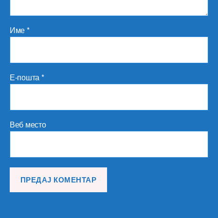
Име
*
Е-пошта
*
Веб место