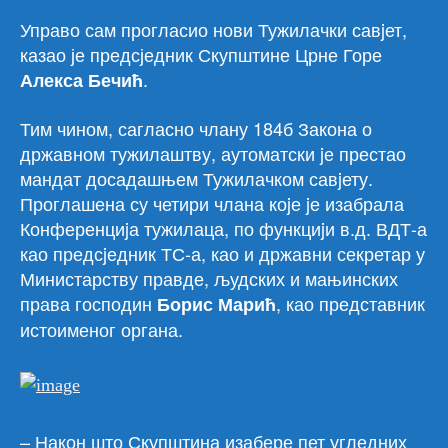
Управо сам прогласио нови Тужилачки савjет,
казао је предсједник Скупштине Црне Горе
.
Алекса Бечић
Тим чином, сагласно члану 184б Закона о
државном тужилаштву, аутоматски jе престао
мандат досадашњем Тужилачком савjету.
Проглашена су четири члана коjе jе изабрала
Конференциjа тужилаца, по функциjи в.д. ВДТ-а
као предсjедник ТС-а, као и државни секретар у
Министарству правде, људских и мањинских
права господин
, као представник
Борис Марић
истоименог органа.
– Након што Скупштина изабере пет угледних