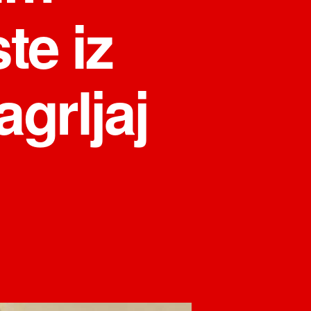
te iz
agrljaj
на
Kujović:
Ja
sam
do