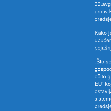
30.avg
protiv 
predsj
Kako j
upućen
pojašn
„Što se
gospod
očito g
EU“ koj
ostavlj
sistema
predsj