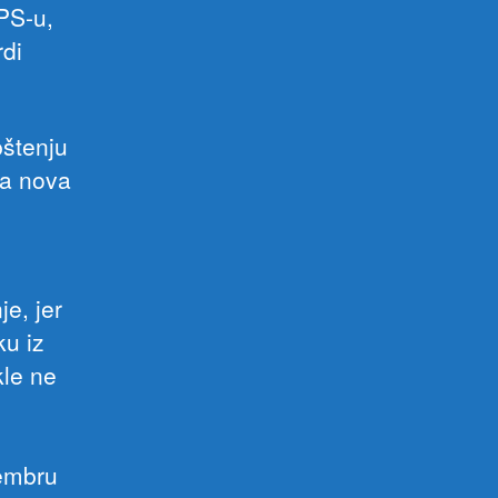
PS-u,
rdi
pštenju
na nova
e, jer
ku iz
kle ne
embru