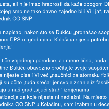
usta, ali nije imao hrabrosti da kaže zbogom D
kojeg smo ne tako davno zajedno bili Vi i ja“, tv
ednik OO SNP.
e napisao, nakon što se Đukiću „pronašao sao
om DPS-u, građanima Kolašina nijesu potreb
jenja“.
 tiče vrijeđenja porodice, a i mene lično, onda
ine Đukiću obavezno pročitajte svoje saopštenj
a nijeste pisali Vi već „naučnici za atomsku fizi
i su očito „tuđa sreća“ jer svoje znanje iz fasci
aju u naš grad „sijući strah“ izmjenama
tizacija za koje nijeste ni nadležni. Na mjesto
ednika OO SNP u Kolašinu, sam izabran u dec