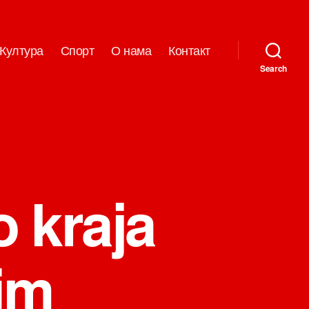
Култура
Спорт
О нама
Контакт
Search
o kraja
jim