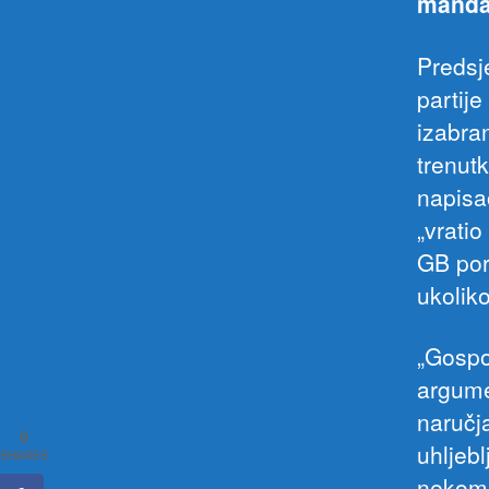
manda
Predsj
partije
izabra
trenutk
napisa
„vratio
GB poru
ukoliko
„Gospo
argumen
naručja
0
uhljeb
SHARES
nekome