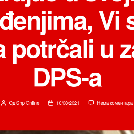
đenjima, Vi s
 potrčali u z
DPS-a
Од
Snp Online
10/08/2021
Нема коментара
Аутор
Датум
чланка
чланка