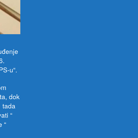
uđenje
6.
PS-u“.
jom
ta, dok
m tada
ati “
e “