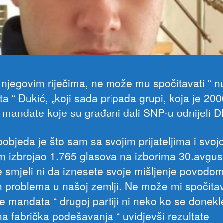
njegovim riječima, ne može mu spočitavati “ n
a “ Đukić, „koji sada pripada grupi, koja je 200
 mandate koje su građani dali SNP-u odnijeli D
pobjeda je što sam sa svojim prijateljima i svo
om izbrojao 1.765 glasova na izborima 30.avgus
te smjeli ni da iznesete svoje mišljenje povodo
h problema u našoj zemlji. Ne može mi spočitav
e mandata “ drugoj partiji ni neko ko se donekl
na fabrička podešavanja “ uvidjevši rezultate