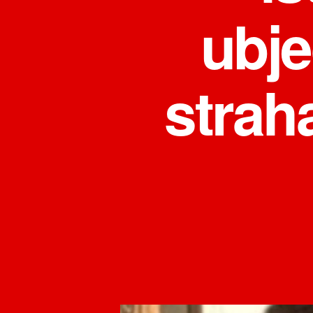
ubje
straha