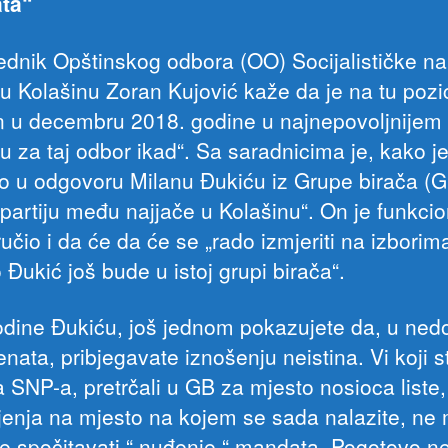
ta“
ednik Opštinskog odbora (OO) Socijalističke n
 u Kolašinu Zoran Kujović kaže da je na tu pozic
n u decembru 2018. godine u najnepovoljnijem
u za taj odbor ikad“. Sa saradnicima je, kako j
o u odgovoru Milanu Đukiću iz Grupe birača (G
 partiju među najjače u Kolašinu“. On je funkci
čio i da će da će se „rado izmjeriti na izborim
 Đukić još bude u istoj grupi birača“.
dine Đukiću, još jednom pokazujete da, u ned
ata, pribjegavate iznošenju neistina. Vi koji st
 SNP-a, pretrčali u GB za mjesto nosioca liste,
ljenja na mjesto na kojem se sada nalazite, ne
 spočitavati “ nuđenje “ mandata. Pogotovo n