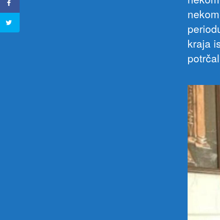
nekome
periodu
kraja i
potrčal