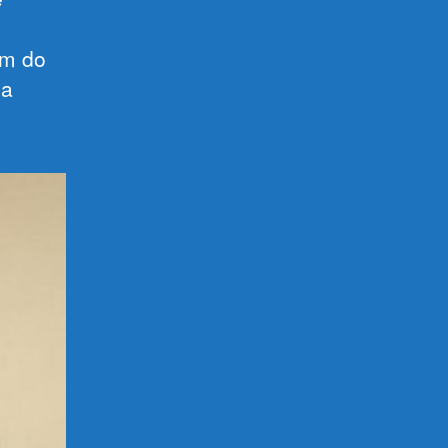
am do
ha