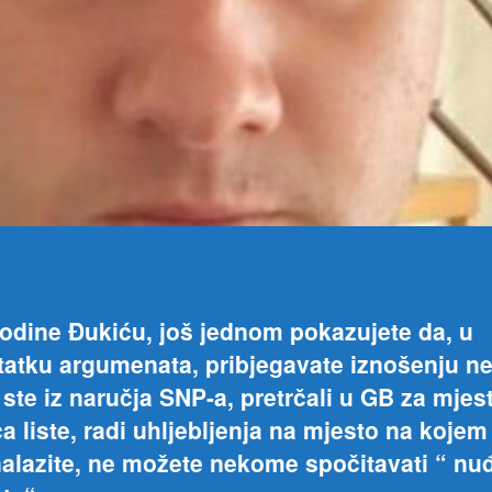
dine Đukiću, još jednom pokazujete da, u
atku argumenata, pribjegavate iznošenju ne
i ste iz naručja SNP-a, pretrčali u GB za mjes
a liste, radi uhljebljenja na mjesto na kojem
alazite, ne možete nekome spočitavati “ nu