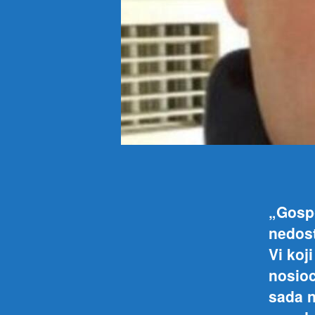
„Gospo
nedost
Vi koj
nosioc
sada n