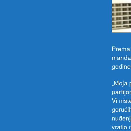
Prema 
mandat
godine
„Moja 
partij
Vi nis
gorući
nuđenj
vratio 