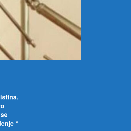
istina.
to
 se
đenje “