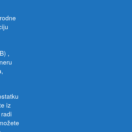
arodne
iju
e
B) ,
oneru
a,
ostatku
e iz
 radi
 možete
e