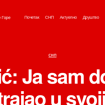
Почетак
СНП
Актуелно
Друштво
е Горе
Категорије
СНП
ć: Ja sam d
trajao u svo