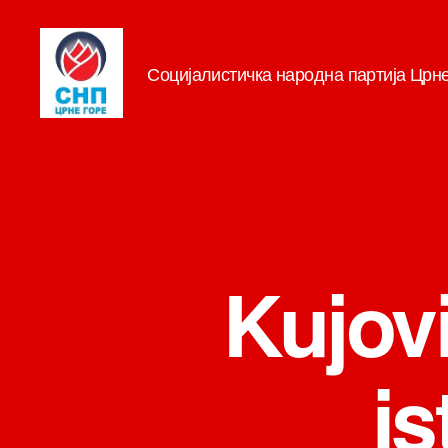
Социјалистичка народна партија Црн
СНП
Kujovi
is