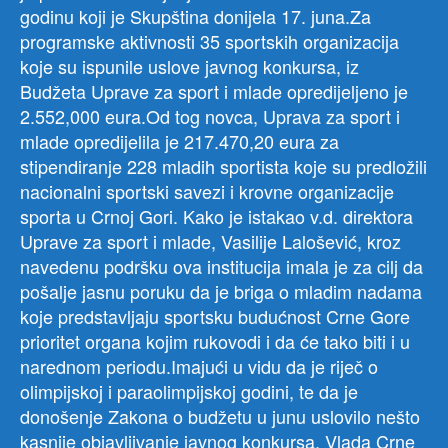
godinu koji je Skupština donijela 17. juna.Za
programske aktivnosti 35 sportskih organizacija
koje su ispunile uslove javnog konkursa, iz
Budžeta Uprave za sport i mlade opredijeljeno je
2.552,000 eura.Od tog novca, Uprava za sport i
mlade opredijelila je 217.470,20 eura za
stipendiranje 228 mladih sportista koje su predložili
nacionalni sportski savezi i krovne organizacije
sporta u Crnoj Gori. Kako je istakao v.d. direktora
Uprave za sport i mlade, Vasilije Lalošević, kroz
navedenu podršku ova institucija imala je za cilj da
pošalje jasnu poruku da je briga o mladim nadama
koje predstavljaju sportsku budućnost Crne Gore
prioritet organa kojim rukovodi i da će tako biti i u
narednom periodu.Imajući u vidu da je riječ o
olimpijskoj i paraolimpijskoj godini, te da je
donošenje Zakona o budžetu u junu uslovilo nešto
kasnije objavljivanje javnog konkursa, Vlada Crne