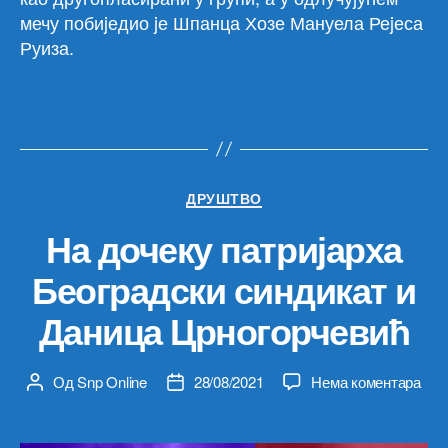
мечу побиjедио jе Шпанца Хозе Мануела Реjеса
Руиза.
Категорије
ДРУШТВО
На дочеку патријарха
Београдски синдикат и
Даница Црногорчевић
на
Од
Snp Online
28/08/2021
Нема коментара
Аутор
Датум
На
чланка
чланка
доч
пат