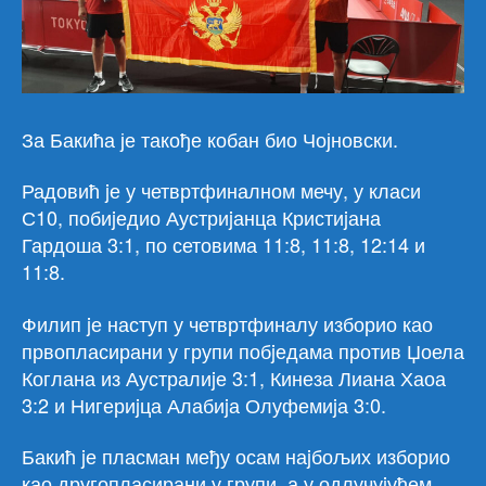
За Бакића је такође кобан био Чојновски.
Радовић jе у четвртфиналном мечу, у класи
С10, побиjедио Аустриjанца Кристиjана
Гардоша 3:1, по сетовима 11:8, 11:8, 12:14 и
11:8.
Филип jе наступ у четвртфиналу изборио као
првопласирани у групи побjедама против Џоела
Коглана из Аустралиjе 3:1, Кинеза Лиана Хаоа
3:2 и Нигериjца Алабиjа Олуфемиjа 3:0.
Бакић jе пласман међу осам наjбољих изборио
као другопласирани у групи, а у одлучуjућем