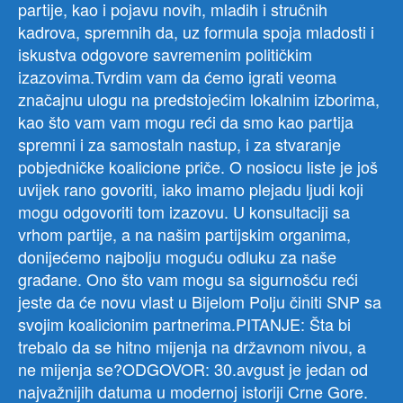
partije, kao i pojavu novih, mladih i stručnih
kadrova, spremnih da, uz formula spoja mladosti i
iskustva odgovore savremenim političkim
izazovima.Tvrdim vam da ćemo igrati veoma
značajnu ulogu na predstojećim lokalnim izborima,
kao što vam vam mogu reći da smo kao partija
spremni i za samostaln nastup, i za stvaranje
pobjedničke koalicione priče. O nosiocu liste je još
uvijek rano govoriti, iako imamo plejadu ljudi koji
mogu odgovoriti tom izazovu. U konsultaciji sa
vrhom partije, a na našim partijskim organima,
donijećemo najbolju moguću odluku za naše
građane. Ono što vam mogu sa sigurnošću reći
jeste da će novu vlast u Bijelom Polju činiti SNP sa
svojim koalicionim partnerima.PITANJE: Šta bi
trebalo da se hitno mijenja na državnom nivou, a
ne mijenja se?ODGOVOR: 30.avgust je jedan od
najvažnijih datuma u modernoj istoriji Crne Gore.