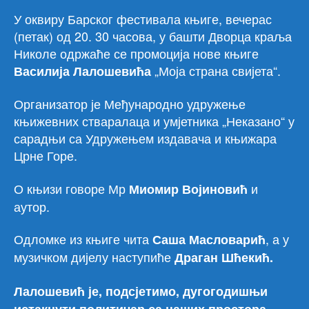
У оквиру Барског фестивала књиге, вечерас
(петак) од 20. 30 часова, у башти Дворца краља
Николе одржаће се промоција нове књиге
„Моја страна свијета“.
Василија Лалошевића
Организатор је Међународно удружење
књижевних стваралаца и умјетника „Неказано“ у
сарадњи са Удружењем издавача и књижара
Црне Горе.
О књизи говоре Мр
и
Миомир Војиновић
аутор.
Одломке из књиге чита
, а у
Саша Масловарић
музичком дијелу наступиће
Драган Шћекић.
Лалошевић је, подсјетимо, дугогодишњи
истакнути политичар са наших простора.