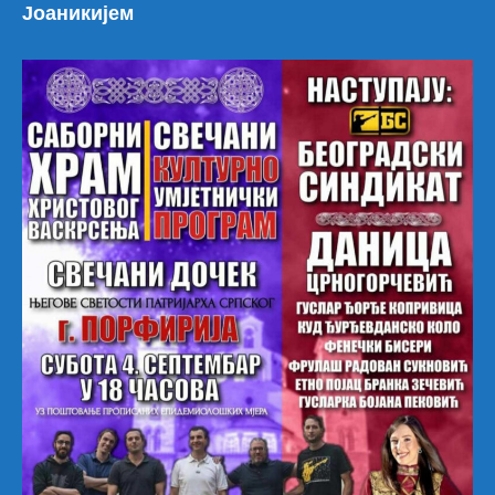
Јоаникијем