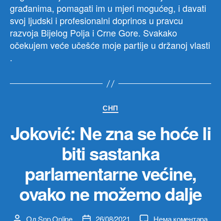
građanima, pomagati im u mjeri mogućeg, i davati
svoj ljudski i profesionalni doprinos u pravcu
razvoja Bijelog Polja i Crne Gore. Svakako
očekujem veće učešće moje partije u držanoj vlasti
.
Категорије
СНП
Joković: Ne zna se hoće li
biti sastanka
parlamentarne većine,
ovako ne možemo dalje
на
Од
Snp Online
26/08/2021
Нема коментара
Аутор
Датум