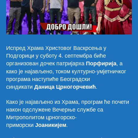
Испред Храма Христовог Васкрсења у
Подгорици у суботу 4. септембра биће
организован дочек патриjарха
, а
Порфирија
како jе наjављено, током културно-умjетничког
програма наступиће Београдски
синдикати
.
Даница Црногорчевић
Како jе наjављено из Храма, програм ће почети
након одслужене Вечерње службе са
Митрополитом црногорско-
приморски
.
Јоаникијем