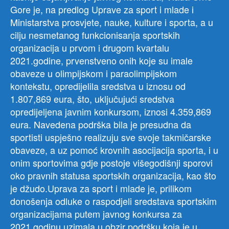
Gore je, na predlog Uprave za sport i mlade i
Ministarstva prosvjete, nauke, kulture i sporta, a u
cilju nesmetanog funkcionisanja sportskih
organizacija u prvom i drugom kvartalu
2021.godine, prvenstveno onih koje su imale
obaveze u olimpijskom i paraolimpijskom
kontekstu, opredijelila sredstva u iznosu od
1.807,869 eura, što, uključujući sredstva
opredijeljena javnim konkursom, iznosi 4.359,869
eura. Navedena podrška bila je presudna da
sportisti uspješno realizuju sve svoje takmičarske
obaveze, a uz pomoć krovnih asocijacija sporta, i u
onim sportovima gdje postoje višegodišnji sporovi
oko pravnih statusa sportskih organizacija, kao što
je džudo.Uprava za sport i mlade je, prilikom
donošenja odluke o raspodjeli sredstava sportskim
organizacijama putem javnog konkursa za
2021.godinu uzimala u obzir podršku koja je u