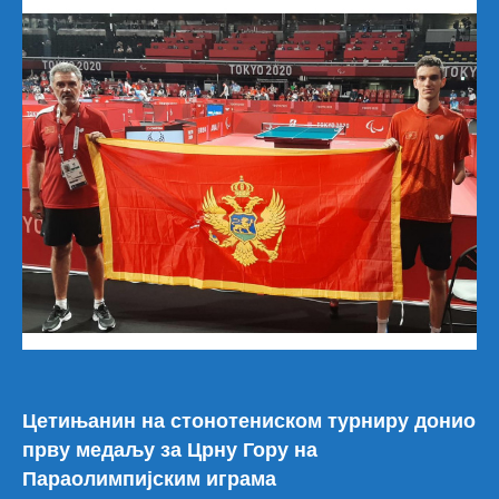
Цетињанин на стонотениском турниру донио
прву медаљу за Црну Гору на
Параолимпијским играма