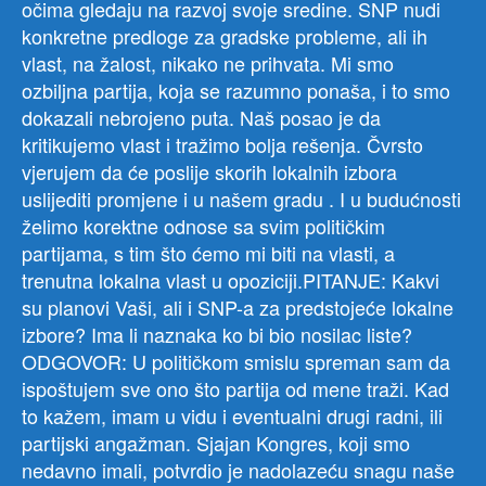
očima gledaju na razvoj svoje sredine. SNP nudi
konkretne predloge za gradske probleme, ali ih
vlast, na žalost, nikako ne prihvata. Mi smo
ozbiljna partija, koja se razumno ponaša, i to smo
dokazali nebrojeno puta. Naš posao je da
kritikujemo vlast i tražimo bolja rešenja. Čvrsto
vjerujem da će poslije skorih lokalnih izbora
uslijediti promjene i u našem gradu . I u budućnosti
želimo korektne odnose sa svim političkim
partijama, s tim što ćemo mi biti na vlasti, a
trenutna lokalna vlast u opoziciji.PITANJE: Kakvi
su planovi Vaši, ali i SNP-a za predstojeće lokalne
izbore? Ima li naznaka ko bi bio nosilac liste?
ODGOVOR: U političkom smislu spreman sam da
ispoštujem sve ono što partija od mene traži. Kad
to kažem, imam u vidu i eventualni drugi radni, ili
partijski angažman. Sjajan Kongres, koji smo
nedavno imali, potvrdio je nadolazeću snagu naše