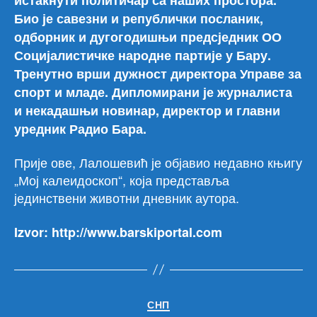
Био је савезни и републички посланик,
одборник и дугогодишњи предсједник ОО
Социјалистичке народне партије у Бару.
Тренутно врши дужност директора Управе за
спорт и младе. Дипломирани је журналиста
и некадашњи новинар, директор и главни
уредник Радио Бара.
Прије ове, Лалошевић је објавио недавно књигу
„Мој калеидоскоп“, која представља
јединствени животни дневник аутора.
Izvor: http://www.barskiportal.com
Категорије
СНП