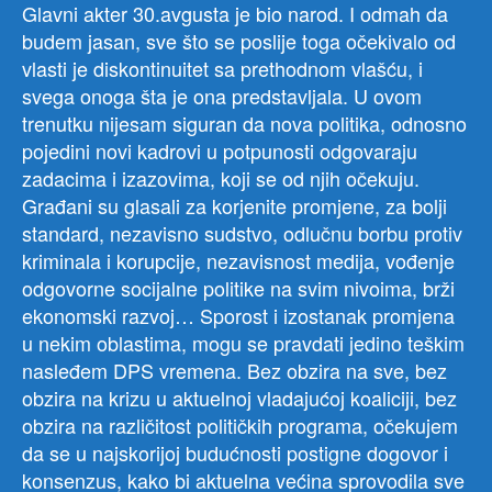
Glavni akter 30.avgusta je bio narod. I odmah da
budem jasan, sve što se poslije toga očekivalo od
vlasti je diskontinuitet sa prethodnom vlašću, i
svega onoga šta je ona predstavljala. U ovom
trenutku nijesam siguran da nova politika, odnosno
pojedini novi kadrovi u potpunosti odgovaraju
zadacima i izazovima, koji se od njih očekuju.
Građani su glasali za korjenite promjene, za bolji
standard, nezavisno sudstvo, odlučnu borbu protiv
kriminala i korupcije, nezavisnost medija, vođenje
odgovorne socijalne politike na svim nivoima, brži
ekonomski razvoj… Sporost i izostanak promjena
u nekim oblastima, mogu se pravdati jedino teškim
nasleđem DPS vremena. Bez obzira na sve, bez
obzira na krizu u aktuelnoj vladajućoj koaliciji, bez
obzira na različitost političkih programa, očekujem
da se u najskorijoj budućnosti postigne dogovor i
konsenzus, kako bi aktuelna većina sprovodila sve