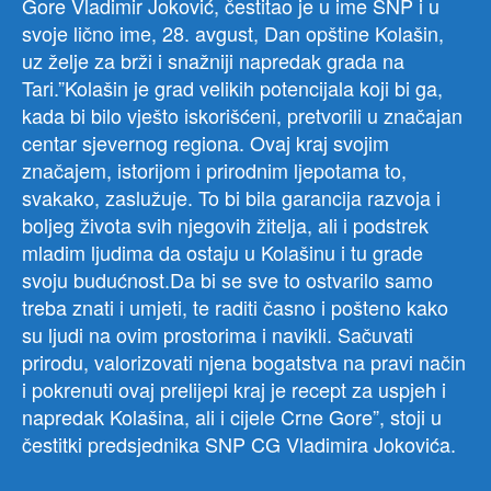
Gore Vladimir Joković, čestitao je u ime SNP i u
svoje lično ime, 28. avgust, Dan opštine Kolašin,
uz želje za brži i snažniji napredak grada na
Tari.”Kolašin je grad velikih potencijala koji bi ga,
kada bi bilo vješto iskorišćeni, pretvorili u značajan
centar sjevernog regiona. Ovaj kraj svojim
značajem, istorijom i prirodnim ljepotama to,
svakako, zaslužuje. To bi bila garancija razvoja i
boljeg života svih njegovih žitelja, ali i podstrek
mladim ljudima da ostaju u Kolašinu i tu grade
svoju budućnost.Da bi se sve to ostvarilo samo
treba znati i umjeti, te raditi časno i pošteno kako
su ljudi na ovim prostorima i navikli. Sačuvati
prirodu, valorizovati njena bogatstva na pravi način
i pokrenuti ovaj prelijepi kraj je recept za uspjeh i
napredak Kolašina, ali i cijele Crne Gore”, stoji u
čestitki predsjednika SNP CG Vladimira Jokovića.