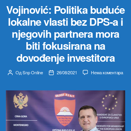
Vojinović: Politika buduće
lokalne vlasti bez DPS-a i
njegovih partnera mora
biti fokusirana na
dovođenje investitora
на
Од
Snp Online
26/08/2021
Нема коментара
Аутор
Датум
Voji
чланка
чланка
Polit
bud
loka
vlast
bez
DPS
a
i