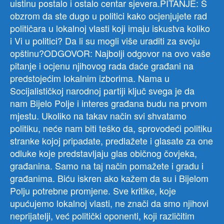
uistinu postalo i ostalo centar sjevera.PITANJE: S
obzrom da ste dugo u politici kako ocjenjujete rad
političara u lokalnoj vlasti koji imaju iskustva koliko
i Vi u politici? Da li su mogli više uraditi za svoju
opštinu?ODGOVOR: Najbolji odgovor na ovo vaše
pitanje i ocjenu njihovog rada daće građani na
predstojećim lokalnim izborima. Nama u
Socijalističkoj narodnoj partiji ključ svega je da
nam Bijelo Polje i interes građana budu na prvom
mjestu. Ukoliko na takav način svi shvatamo
politiku, neće nam biti teško da, sprovodeći politiku
stranke kojoj pripadate, predlažete i glasate za one
odluke koje predstavljaju glas običnog čovjeka,
građanina. Samo na taj način pomažete i gradu i
građanima. Biću iskren ako kažem da su i Bijelom
Polju potrebne promjene. Sve kritike, koje
upućujemo lokalnoj vlasti, ne znači da smo njihovi
neprijatelji, već politički oponenti, koji različitim