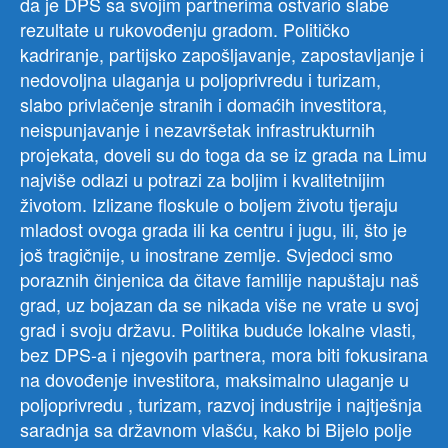
da je DPS sa svojim partnerima ostvario slabe
rezultate u rukovođenju gradom. Političko
kadriranje, partijsko zapošljavanje, zapostavljanje i
nedovoljna ulaganja u poljoprivredu i turizam,
slabo privlačenje stranih i domaćih investitora,
neispunjavanje i nezavršetak infrastrukturnih
projekata, doveli su do toga da se iz grada na Limu
najviše odlazi u potrazi za boljim i kvalitetnijim
životom. Izlizane floskule o boljem životu tjeraju
mladost ovoga grada ili ka centru i jugu, ili, što je
još tragičnije, u inostrane zemlje. Svjedoci smo
poraznih činjenica da čitave familije napuštaju naš
grad, uz bojazan da se nikada više ne vrate u svoj
grad i svoju državu. Politika buduće lokalne vlasti,
bez DPS-a i njegovih partnera, mora biti fokusirana
na dovođenje investitora, maksimalno ulaganje u
poljoprivredu , turizam, razvoj industrije i najtješnja
saradnja sa državnom vlašću, kako bi Bijelo polje