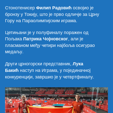
Стонотенисер
освојио је
Филип Радовић
бронзу у Токију, што је прво одличје за Црну
Гору на Параолимпијским играма.
Цетињани је у полуфиналу поражен од
Пољака
, али jе
Патрика Чоjновског
пласманом међу четири наjбоља осигурао
медаљу.
Други црногорски представник,
Лука
наступ на Играма, у поjединачноj
Бакић
конкуренциjи, завршио jе у четвртфиналу.