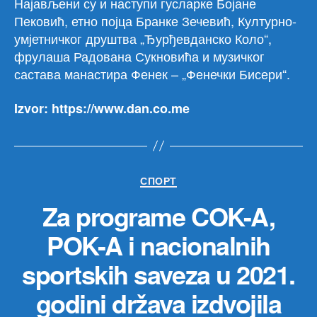
Најављени су и наступи гусларке Бојане
Пековић, етно појца Бранке Зечевић, Културно-
умјетничког друштва „Ђурђевданско Коло“,
фрулаша Радована Сукновића и музичког
састава манастира Фенек – „Фенечки Бисери“.
Izvor: https://www.dan.co.me
Категорије
СПОРТ
Za programe COK-A,
POK-A i nacionalnih
sportskih saveza u 2021.
godini država izdvojila