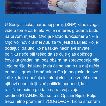
U Socijalističkoj narodnoj partiji (SNP) ključ svega
vide u tome da Bijelo Polje i interes građana budu
na prvom mjestu. Ovo je kazao funkcioner SNP-a
Mijo Vojinović u inervjuu za “Vijesti za Bijelo Polje”
dodajući da ukoliko na takav način svi shvate
politiku neće biti teško da se čuje glas običnog
čovjeka građanina, bez obzira na sprovođenje bilo
koje partije. Istakao je da će se samo na gaj način
pomoći i gradu i građanima.On je naglasio da sve
kritike, koje upućuju lokalnoj vlasti, ne znači da su
njihovi neprijatelji, već politički oponenti, koji
različitim očima gledaju na razvoj svoje
sredine.PITANJE: Šta se to u Opštini Bijelo Polje
treba hitno promijeniti?ODGOVOR: Lično smatram