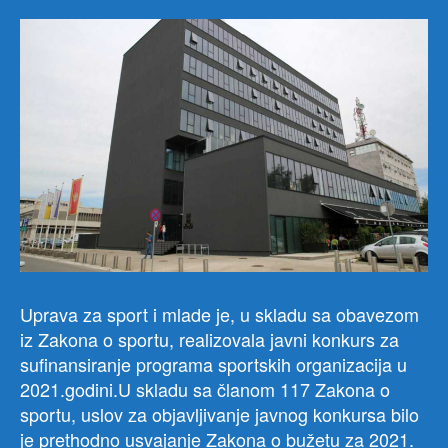
mili
eura
Uprava za sport i mlade je, u skladu sa obavezom
iz Zakona o sportu, realizovala javni konkurs za
sufinansiranje programa sportskih organizacija u
2021.godini.U skladu sa članom 117 Zakona o
sportu, uslov za objavljivanje javnog konkursa bilo
je prethodno usvajanje Zakona o bužetu za 2021.