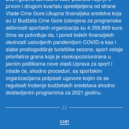
prvom i drugom kvartalu opredijeljena od strane
Vlade Crne Gore.Ukupna finansijska sredstva koja
su iz Budžeta Crne Gore izdvojena za programske
aktivnosti sportskih organizacija su 4.359,869 eura
čime se potvrđuje da, i pored teških finansijskih
okolnosti uslovljenih pandemijom COVID-a kao i
slabe prošlogodišnje turističke sezone, sport ostaje
prioritetna grana koja je visokopozicionirana u
javnim politikama nove vlasti.Uprava za sport i
mlade će, shodno proceduri, sa sportskim
organizacijama potpisati ugovore kojim će se
regulisati trošenje budžetskih sredstava shodno
dostavljenim programima za 2021.godinu.
Категорије
СНП