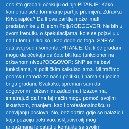
ono što građani očekuju od nje.PITANJE: Kako
komentarišete formiranje partije premijera Zdravka
Krivokapića? Da li ova partija može imati
predstavnike u Bijelom Polju?ODGOVOR: Ne bih u
ovom trenutku o špekulacijama, koje se pojavljuju
na tu temu. Ukoliko i kad dođe do toga, SNP će
dati svoj sud i komentar.PITANJE: Da li će građani
mogu da očekuju da ćete biti kao funkcioner na
državnom nivou?ODGOVOR: SNP se ne bavi
funkcijama, ni političkim kalkulacijama. Mi tražimo
podršku naroda za našu politiku, i nama su jedina
briga građani. Svakako, spreman sam da
odgovorim i državnim zadacima i izazovima,
smatrajući da i na taj način mogu pomoći svojim
iskustvom, znanjem, kao i profesionalnošću u
obavljanju poslova. No, bez obzira gdje se nalazio i
koju poziciju pokrivao, isključivi cilj mog
angažmana je ostati u kontaktu sa svojim