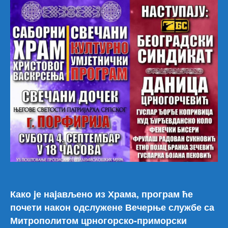
Бео
син
и
Дан
Црн
Како jе наjављено из Храма, програм ће
почети након одслужене Вечерње службе са
Митрополитом црногорско-приморски