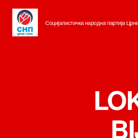
Социјалистичка народна партија Црн
СНП
LO
B