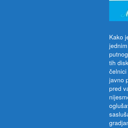
Kako j
jednim
putnog
tih di
čelnic
javno 
pred v
nijesm
oglušav
sasluš
gradjan