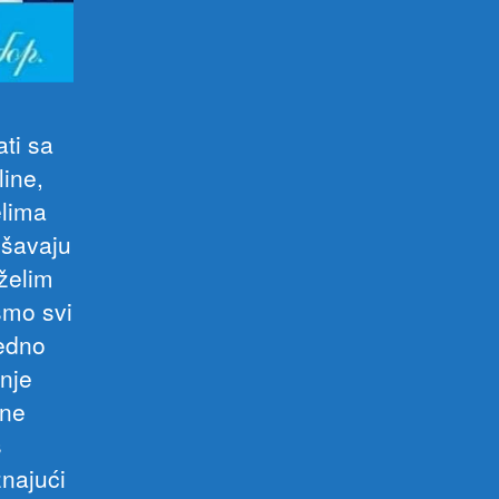
ti sa
ine,
elima
ušavaju
želim
smo svi
ledno
nje
 ne
s
znajući