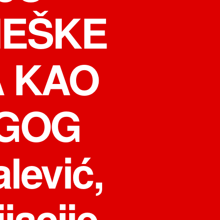
NEŠKE
A KAO
GOG
lević,
jacije