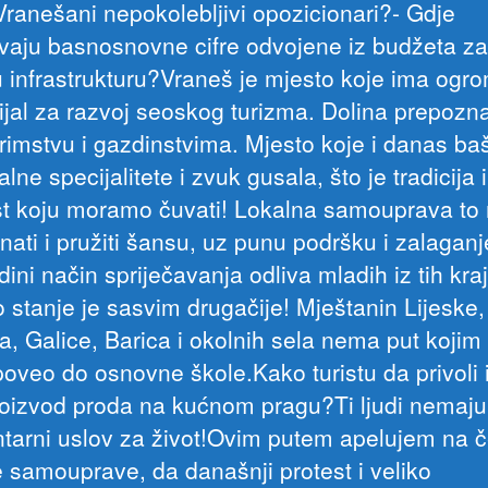
Vranešani nepokolebljivi opozicionari?- Gdje
vaju basnosnovne cifre odvojene iz budžeta za
u infrastrukturu?Vraneš je mjesto koje ima ogr
ijal za razvoj seoskog turizma. Dolina prepozn
rimstvu i gazdinstvima. Mjesto koje i danas baš
lne specijalitete i zvuk gusala, što je tradicija i
ost koju moramo čuvati! Lokalna samouprava to
ati i pružiti šansu, uz punu podršku i zalaganje
edini način spriječavanja odliva mladih iz tih kr
o stanje je sasvim drugačije! Mještanin Lijeske,
a, Galice, Barica i okolnih sela nema put kojim 
poveo do osnovne škole.Kako turistu da privoli i
roizvod proda na kućnom pragu?Ti ljudi nemaju
tarni uslov za život!Ovim putem apelujem na č
e samouprave, da današnji protest i veliko