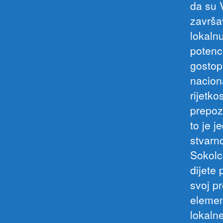
da su 
završa
lokaln
potenc
gostop
naciona
rijetk
prepozn
to je j
stvarn
Sokolc
dijete 
svoj p
elemen
lokaln