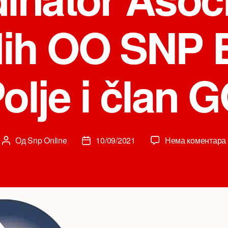
ih OO SNP B
olje i član 
Од
Snp Online
10/09/2021
Нема коментара
Аутор
Датум
чланка
чланка