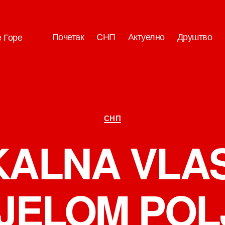
Почетак
СНП
Актуелно
Друштво
е Горе
Категорије
СНП
KALNA VLAS
IJELOM POL