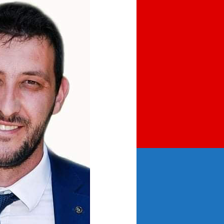
DOLINE
TRETIRA
KAO
GRAĐANE
DRUGOG
REDA!
–
Danilo
Palević,
koordinator
Asocijacije
mladih
OO
SNP
Bijelo
Polje
član