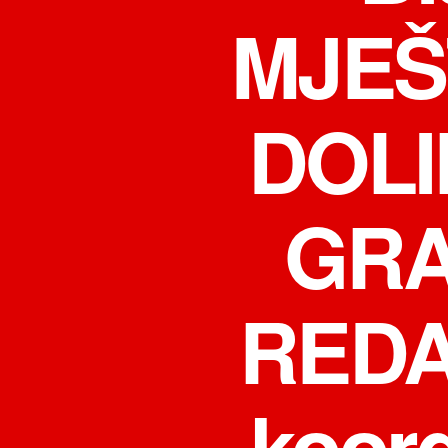
MJEŠ
DOLI
GR
REDA!
koord