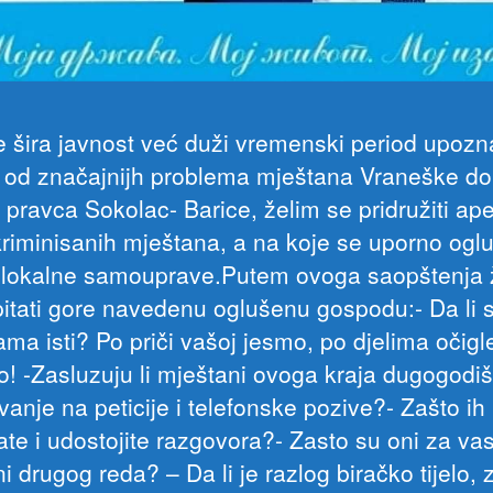
e šira javnost već duži vremenski period upozna
 od značajnijh problema mještana Vraneške dol
 pravca Sokolac- Barice, želim se pridružiti ap
skriminisanih mještana, a na koje se uporno ogl
i lokalne samouprave.Putem ovoga saopštenja 
pitati gore navedenu oglušenu gospodu:- Da li 
ama isti? Po priči vašoj jesmo, po djelima očig
o! -Zasluzuju li mještani ovoga kraja dugogodiš
anje na peticije i telefonske pozive?- Zašto ih
ate i udostojite razgovora?- Zasto su oni za va
i drugog reda? – Da li je razlog biračko tijelo, 