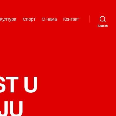
Култура
Спорт
О нама
Контакт
Search
T U
JU