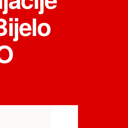
ijelo
GO
на
LOKALNA
VLAST
U
BIJELOM
POLJU
MJEŠTANE
VRANEŠKE