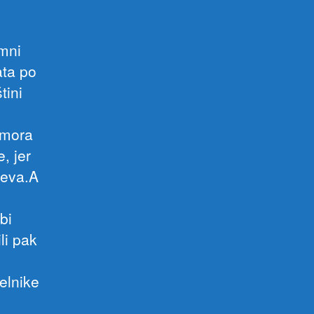
omni
ata po
tini
 mora
, jer
ajeva.A
bi
li pak
elnike