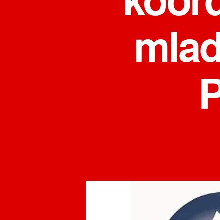
mlad
P