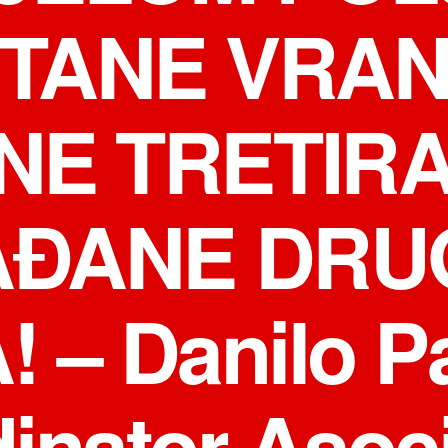
TANE VRA
NE TRETIR
AĐANE DRU
 – Danilo Pa
inator Asoci