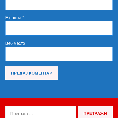
Е-пошта
*
Веб место
Претрага
за: