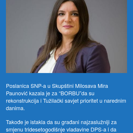
Poslanica SNP-a u Skupštini Milosava Mira
Paunović kazala je za “BORBU”da su
rekonstrukcija i Tužilački savjet prioritet u narednim
danima.
Takođe je istakla da su građani najzaslužniji za
smjenu tridesetogodišnje vladavine DPS-a i da