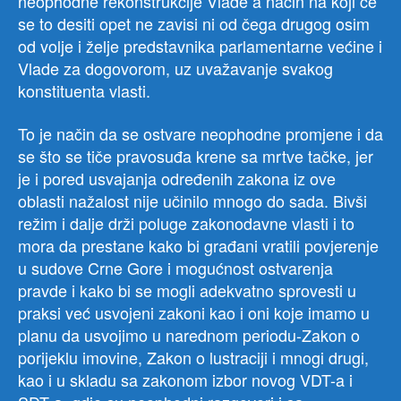
neophodne rekonstrukcije Vlade a način na koji će
se to desiti opet ne zavisi ni od čega drugog osim
od volje i želje predstavnika parlamentarne većine i
Vlade za dogovorom, uz uvažavanje svakog
konstituenta vlasti.
To je način da se ostvare neophodne promjene i da
se što se tiče pravosuđa krene sa mrtve tačke, jer
je i pored usvajanja određenih zakona iz ove
oblasti nažalost nije učinilo mnogo do sada. Bivši
režim i dalje drži poluge zakonodavne vlasti i to
mora da prestane kako bi građani vratili povjerenje
u sudove Crne Gore i mogućnost ostvarenja
pravde i kako bi se mogli adekvatno sprovesti u
praksi već usvojeni zakoni kao i oni koje imamo u
planu da usvojimo u narednom periodu-Zakon o
porijeklu imovine, Zakon o lustraciji i mnogi drugi,
kao i u skladu sa zakonom izbor novog VDT-a i