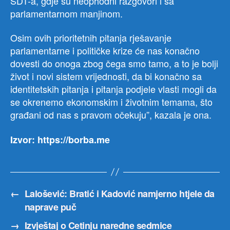
SDT-a, gdje su neophodni razgovori i sa
parlamentarnom manjinom.
Osim ovih prioritetnih pitanja rješavanje
parlamentarne i političke krize će nas konačno
dovesti do onoga zbog čega smo tamo, a to je bolji
život i novi sistem vrijednosti, da bi konačno sa
identitetskih pitanja i pitanja podjele vlasti mogli da
se okrenemo ekonomskim i životnim temama, što
građani od nas s pravom očekuju”, kazala je ona.
Izvor: https://borba.me
←
Lalošević: Bratić i Kadović namjerno htjele da
naprave puč
→
Izvještaj o Cetinju naredne sedmice