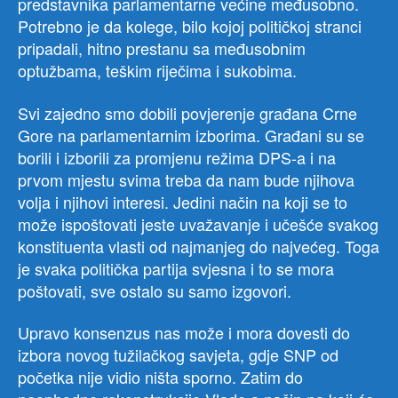
predstavnika parlamentarne većine međusobno.
Potrebno je da kolege, bilo kojoj političkoj stranci
pripadali, hitno prestanu sa međusobnim
optužbama, teškim riječima i sukobima.
Svi zajedno smo dobili povjerenje građana Crne
Gore na parlamentarnim izborima. Građani su se
borili i izborili za promjenu režima DPS-a i na
prvom mjestu svima treba da nam bude njihova
volja i njihovi interesi. Jedini način na koji se to
može ispoštovati jeste uvažavanje i učešće svakog
konstituenta vlasti od najmanjeg do najvećeg. Toga
je svaka politička partija svjesna i to se mora
poštovati, sve ostalo su samo izgovori.
Upravo konsenzus nas može i mora dovesti do
izbora novog tužilačkog savjeta, gdje SNP od
početka nije vidio ništa sporno. Zatim do