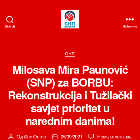
Search
Изборник
СНП
Категорије
СНП
Milosava Mira Paunović
(SNP) za BORBU:
Rekonstrukcija i Tužilački
savjet prioritet u
narednim danima!
на
Од
Snp Online
25/09/2021
Нема коментара
Аутор
Датум