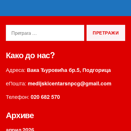
Претрага
за:
Како до нас?
Адреса:
Вака Ђуровића бр.5, Подгорица
еПошта:
medijskicentarsnpcg@gmail.com
Телефон:
020 682 570
Архиве
април 2026