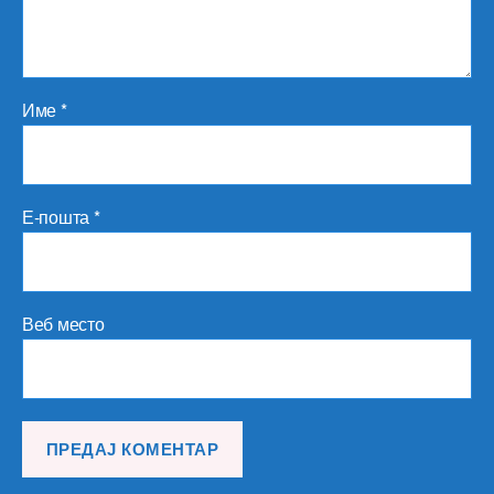
Име
*
Е-пошта
*
Веб место