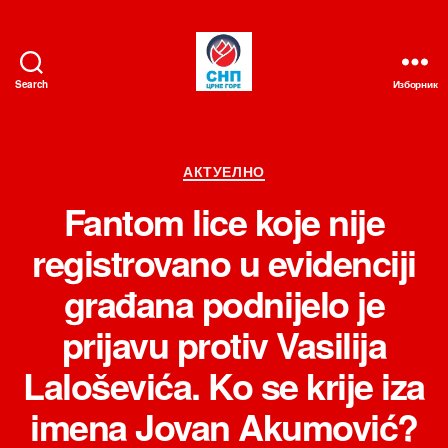
Search
Изборник
СНП
Категорије
АКТУЕЛНО
Fantom lice koje nije
registrovano u evidenciji
građana podnijelo je
prijavu protiv Vasilija
Laloševića. Ko se krije iza
imena Jovan Akumović?