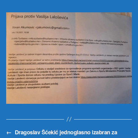
Jov
Aku
←
Dragoslav Šćekić jednoglasno izabran za