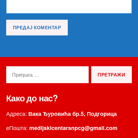
Претрага
за:
Како до нас?
Адреса:
Вака Ђуровића бр.5, Подгорица
еПошта:
medijskicentarsnpcg@gmail.com