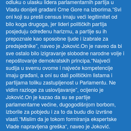
odluku o ulasku lidera parlamentarnih partija u
Vladu donijeli građani Crne Gore na izborima.“Svi
oni koji su prešli census imaju veći legitimitet od
bilo koga drugoga, jer lideri političkih partija
posjeduju određenu harizmu, a partije su ih
prepoznale kao sposobne ljude i izabrale za
predsjednike”, naveo je Joković.On je naveo da bi
sve ostalo bilo izigravanje slobodne narodne volje i
nepoštovanje demokratskih principa.“Najveći
sudija u svemu ovome i najveće kompetencije
imaju građani, a oni su dali političkim listama i
partijama toliku zastupljenost u Parlamentu. Ne
vidim razloge za uslovljavanje”, ocijenio je
Joković.On je kazao da su se partije
parlamentarne većine, dugogodišnjom borbom,
izborile za pobjedu i za to da budu dio izvršne
vlasti.“Mislim da je tokom formiranja ekspertske
Vlade napravljena greška“, naveo je Joković.