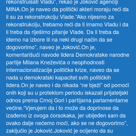
rekonstruisati Vladu”, rekao je Joković agenciji
MINA.On je naveo da politički akteri moraju reći da
li su za rekonstrukciju Vlade.“Ako nijesmo za
rekonstrukciju, trebamo reći da li imamo Vladu i da
li treba da riješimo pitanje Vlade. Da li treba da
idemo na izbore ili na neki drugi način da se
dogovorimo”, naveo je Joković.On je,
komentarišući navode lidera Demokratske narodne
partije Milana Kneževića o neophodnosti
internacionalizacije političke krize, naveo da se
nada u demokratski kapacitet svih političkih
lidera.On je naveo i da nikada “ne bježi” od pomoći
onih koji su u proteklom periodu iskazali prijateljski
odnos prema Crnoj Gori i partijama parlamentarne
većine.“Vjerujem da i to može da doprinose da
izađemo iz ovoga ćorsokaka, jer ubijeđen sam da
ovako dalje nećemo moći, ako se ne dogovorimo”,
zaključio je Joković.Joković je ocijenio da su