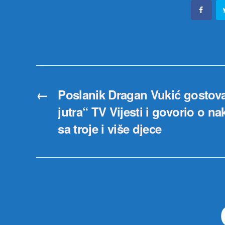
←
Poslanik Dragan Vukić gostov
jutra“ TV Vijesti i govorio o 
sa troje i više djece