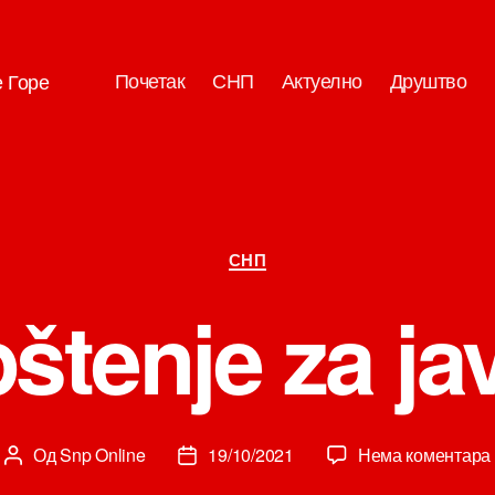
Почетак
СНП
Актуелно
Друштво
е Горе
Категорије
СНП
štenje za ja
Од
Snp Online
19/10/2021
Нема коментара
Аутор
Датум
чланка
чланка