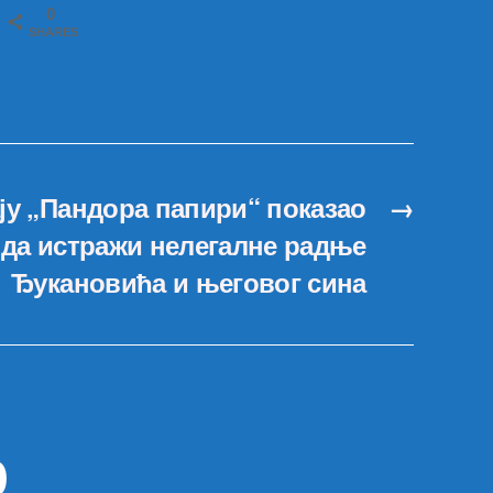
0
SHARES
ају „Пандора папири“ показао
→
 да истражи нелегалне радње
Ђукановића и његовог сина
р