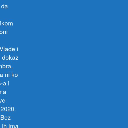
 da
ilikom
oni
Vlade i
n dokaz
mbra.
a ni ko
-a i
ima
ve
 2020.
.Bez
 ih ima