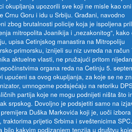
i okupljanja upozorili sve koji ne misle kao oni
e Crnu Goru i idu u Srbiju. Građani, navodno
ni zbog brutalnosti policije koja je ispoljena pr
enja mitropolita Joanikija i „nezakonitog“, kako 
ju, upisa Cetinjskog manastira na Mitropoliju
rsko-primorsku, iznijeli su niz uvreda na račun 
nika aktuelne vlasti, ne pružajući pritom nijeda
 nepočinstvima organa reda na Cetinju 5. septe
vi upućeni sa ovog okupljanja, za koje se ne zn
anizator, umnogome podsjećaju na retoriku DPS
ličnih partija koje ne mogu podnijeti ništa što 
ak srpskog. Dovoljno je podsjetiti samo na izja
 premijera Duška Markovića koji je, uoči izbora
, traktorima prijetio Srbima i sveštenicima SPC
za bilo kakvim podizanjem tenzija u društvu koje