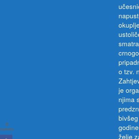
učesnic
napust
okuplje
ustolič
smatra
crnogo
pripad
o tzv.
Zahtje
je org
njima s
predzn
bivšeg
0
godine
SHARES
želje 