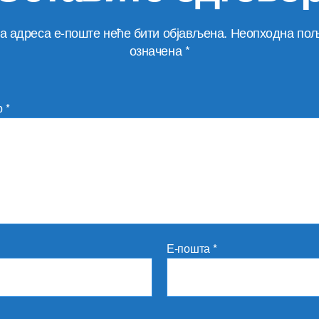
а адреса е-поште неће бити објављена.
Неопходна пољ
означена
*
р
*
Е-пошта
*