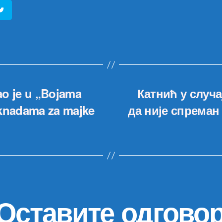
ao je u „Bojama
Катнић у случ
naknadama za majke
да није спреман
Оставите одгово