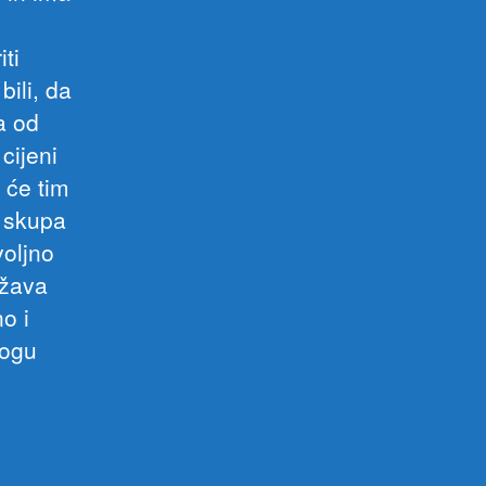
ti
ili, da
a od
cijeni
 će tim
g skupa
voljno
ržava
o i
mogu