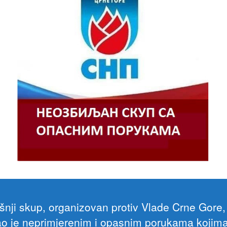
šnji skup, organizovan protiv Vlade Crne Gore,
ao je neprimjerenim i opasnim porukama kojim