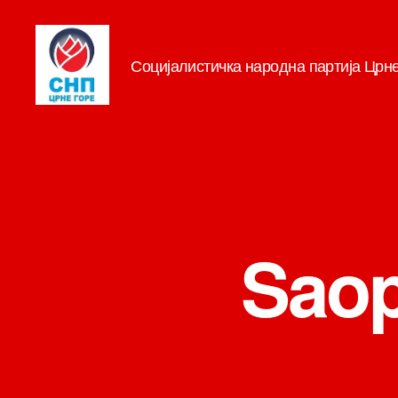
Социјалистичка народна партија Црн
СНП
Saop