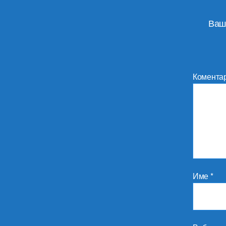
Ваш
Комента
Име
*