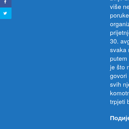
više n
poruke
organi
prijet
30. av
svaka 
putem 
je što 
govori
svih nj
komotn
trpjeti
Подиј