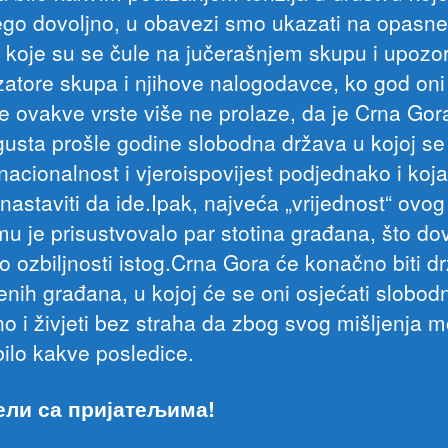
ego dovoljno, u obavezi smo ukazati na opasne
 koje su se čule na jučerašnjem skupu i upozori
zatore skupa i njihove nalogodavce, ko god oni b
nje ovakve vrste više ne prolaze, da je Crna Gor
gusta prošle godine slobodna država u kojoj se 
nacionalnost i vjeroispovijest podjednako i koja
nastaviti da ide.Ipak, najveća „vrijednost“ ovo
mu je prisustvovalo par stotina građana, što do
 o ozbiljnosti istog.Crna Gora će konačno biti d
enih građana, u kojoj će se oni osjećati slobodn
o i živjeti bez straha da zbog svog mišljenja 
 bilo kakve posledice.
ели са пријатељима!